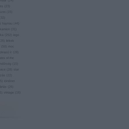
endar
(
24
)
res
(
23
)
szet
(
15
)
(
32
)
)
haynau
(
44
)
kamion
(
31
)
ika
(
292
)
lego
(
26
)
linkek
(
50
)
moc
olvasó ír
(
28
)
ates of the
ndőrség
(
15
)
pace
(
28
)
star
zás
(
22
)
5
)
történet
árlás
(
26
)
6
)
vintage
(
16
)