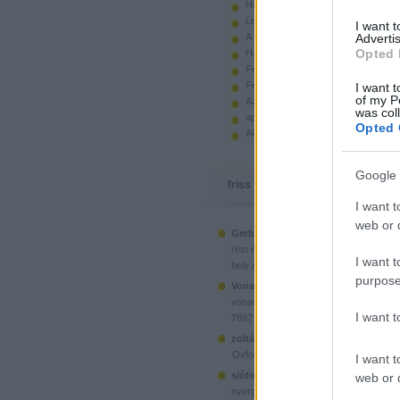
Hiányzó elemek beszerzése
Legoland Németország 2010
I want 
A kastélyok képes története
Advertis
Opted 
Használt legót piacról
Feltörjük a legó ugart
Fehérítsd ki!
I want t
of my P
Az Indiana Jones készletek
was col
apró. hirdetés.
Opted 
Akciók, újdonságok a polcon, nagy
Google 
friss topikok
I want t
web or d
Gerberus:
Mostanra már a Lego is észr
(
2025.06.28. 05:15
)
rést é...
Ahol ni
I want t
hely a klónoknak
purpose
Vonatotkeresek1:
@BorZol: Üdv, hol l
(
2024.11.15. 14:12
)
vonatot venni...
I want 
7897 Passenger Train
(
2020.1
zoltán999:
kockawebshop.hu
Oxford, a dél-koreai klón
I want t
siófoki35:
A platós teherautó szerinte
web or d
(
2020.06.26. 21:25
)
nyergesvonta...