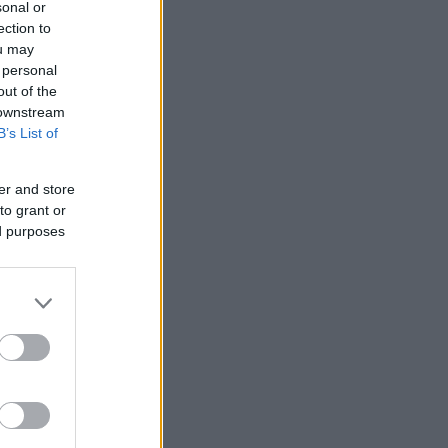
sonal or
ection to
ou may
 personal
out of the
 downstream
B’s List of
er and store
to grant or
ed purposes