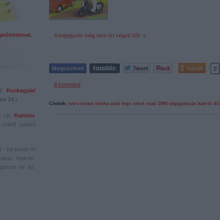
próhirdeted.
A bejegyzés még nem ért véget! Sőt. »
Tetszik
0
8
komment
ed!
Kockagyári
us 14.
)
Címkék:
retro
motor
kritika
autó
lego
rebel
road
1990
végigjátszás
kabrió
9/1
s rá!
Kattints
veled! (utolsó
1
- ha tudod mi
karsz. Nyilván.
gnézni mi ez.