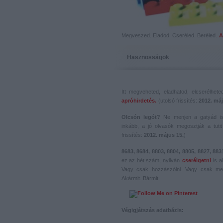
Megveszed. Eladod. Cseréled. Beréled.
A
Hasznosságok
Itt megveheted, eladhatod, elcserélhet
apróhirdetés.
(utolsó frissítés:
2012. máj
Olcsón legót?
Ne menjen a gatyád i
inkább, a jó olvasók megosztják a tutit 
frissítés:
2012. május 15.
)
8683, 8684, 8803, 8804, 8805, 8827, 883
ez az hét szám, nyilván
cserélgetni
is a
Vagy csak hozzászólni. Vagy csak me
Akármit. Bármit.
Végigjátszás adatbázis: