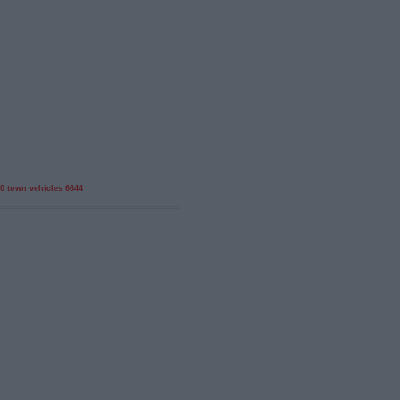
0
town
vehicles
6644