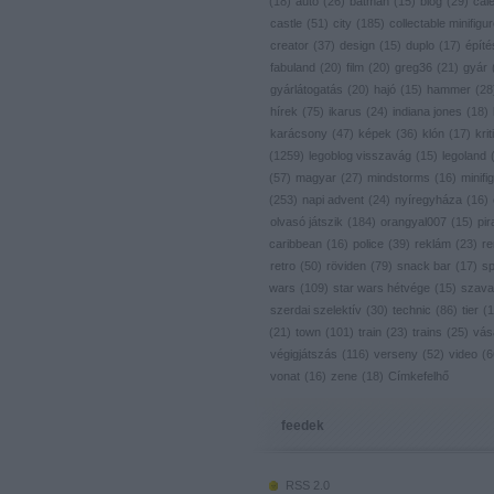
(
18
)
autó
(
26
)
batman
(
15
)
blog
(
29
)
cal
castle
(
51
)
city
(
185
)
collectable minifigu
creator
(
37
)
design
(
15
)
duplo
(
17
)
építé
fabuland
(
20
)
film
(
20
)
greg36
(
21
)
gyár
gyárlátogatás
(
20
)
hajó
(
15
)
hammer
(
28
hírek
(
75
)
ikarus
(
24
)
indiana jones
(
18
)
karácsony
(
47
)
képek
(
36
)
klón
(
17
)
krit
(
1259
)
legoblog visszavág
(
15
)
legoland
(
57
)
magyar
(
27
)
mindstorms
(
16
)
minifig
(
253
)
napi advent
(
24
)
nyíregyháza
(
16
)
olvasó játszik
(
184
)
orangyal007
(
15
)
pir
caribbean
(
16
)
police
(
39
)
reklám
(
23
)
re
retro
(
50
)
röviden
(
79
)
snack bar
(
17
)
s
wars
(
109
)
star wars hétvége
(
15
)
szava
szerdai szelektív
(
30
)
technic
(
86
)
tier
(
1
(
21
)
town
(
101
)
train
(
23
)
trains
(
25
)
vás
végigjátszás
(
116
)
verseny
(
52
)
video
(
6
vonat
(
16
)
zene
(
18
)
Címkefelhő
feedek
RSS 2.0