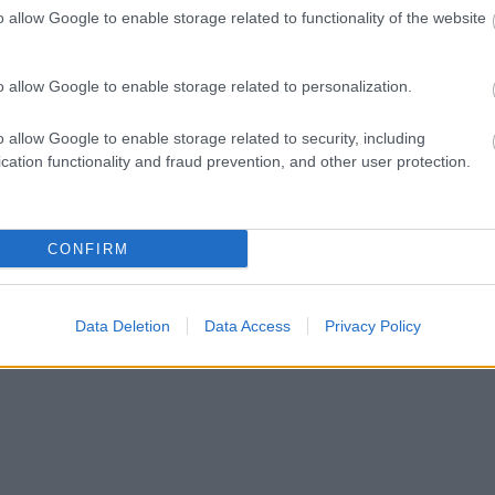
o allow Google to enable storage related to functionality of the website
ct? El lehet
ába 833
blog, és
o allow Google to enable storage related to personalization.
Fuss el véle!
meg használtan
o allow Google to enable storage related to security, including
zik: 7636
cation functionality and fraud prevention, and other user protection.
szépen a
6. 17:50
)
CONFIRM
Data Deletion
Data Access
Privacy Policy