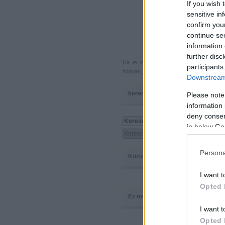
If you wish 
sensitive in
confirm you
continue se
information 
further disc
Ha te is küldenél egy végigjátszást, 
participants
hogyan, hova, mikor, kivel és miért,
akkor
Downstream 
keresés
Please note
information 
deny consent
in below Go
Persona
Közösség
I want t
Opted 
Ez megy
I want t
Opted 