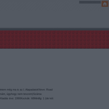
intem még ma is az.I. AlapadatokNeve: Road
dítanám, úgyhogy nem teszem)Száma:
Kiadás éve: 1990Kockák: 68Minifig: 1 (de két