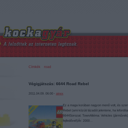
Címkék
»
road
Végigjátszás: 6644 Road Rebel
2011.04.09. 06:00 -
ainex
Ez a maga korában nagyon menő volt, és szer
Rebel (ami közúti lázadót jelentene, ha lefor
6644Sorozat: TownAltéma: Vehicles (járművek)
fejfedővel!)Ár: 2000…