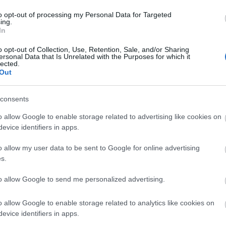
to opt-out of processing my Personal Data for Targeted
ing.
In
o opt-out of Collection, Use, Retention, Sale, and/or Sharing
ersonal Data that Is Unrelated with the Purposes for which it
lected.
Out
szerű árak
consents
o allow Google to enable storage related to advertising like cookies on
evice identifiers in apps.
evette a piaci
ncs LEGO, van
o allow my user data to be sent to Google for online advertising
s.
ehet most ilyen
Olvasó játszik:
to allow Google to send me personalized advertising.
1.17. 05:23
)
o allow Google to enable storage related to analytics like cookies on
m inkább
evice identifiers in apps.
Végigjátszás: