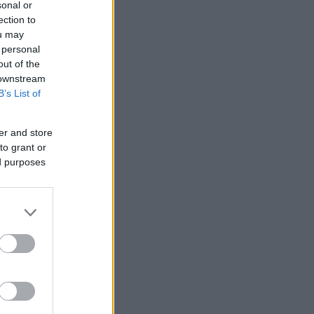
sonal or
ection to
ou may
 personal
out of the
 downstream
B’s List of
er and store
to grant or
ed purposes