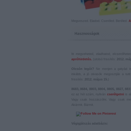
Megveszed. Eladod. Cseréled. Beréled.
A
Hasznosságok
Itt megveheted, eladhatod, elcserélhet
apróhirdetés.
(utolsó frissítés:
2012. máj
Olcsón legót?
Ne menjen a gatyád i
inkább, a jó olvasók megosztják a tutit 
frissítés:
2012. május 15.
)
8683, 8684, 8803, 8804, 8805, 8827, 883
ez az hét szám, nyilván
cserélgetni
is a
Vagy csak hozzászólni. Vagy csak me
Akármit. Bármit.
Végigjátszás adatbázis: