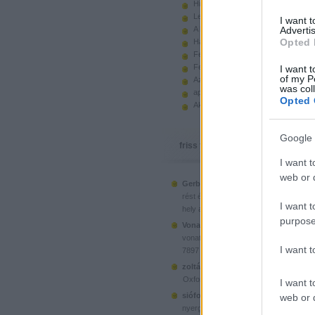
Hiányzó elemek beszerzése
Legoland Németország 2010
I want 
A kastélyok képes története
Advertis
Opted 
Használt legót piacról
Feltörjük a legó ugart
Fehérítsd ki!
I want t
of my P
Az Indiana Jones készletek
was col
apró. hirdetés.
Opted 
Akciók, újdonságok a polcon, nagy
Google 
friss topikok
I want t
web or d
Gerberus:
Mostanra már a Lego is észr
(
2025.06.28. 05:15
)
rést é...
Ahol ni
I want t
hely a klónoknak
purpose
Vonatotkeresek1:
@BorZol: Üdv, hol l
(
2024.11.15. 14:12
)
vonatot venni...
I want 
7897 Passenger Train
(
2020.1
zoltán999:
kockawebshop.hu
Oxford, a dél-koreai klón
I want t
siófoki35:
A platós teherautó szerinte
web or d
(
2020.06.26. 21:25
)
nyergesvonta...