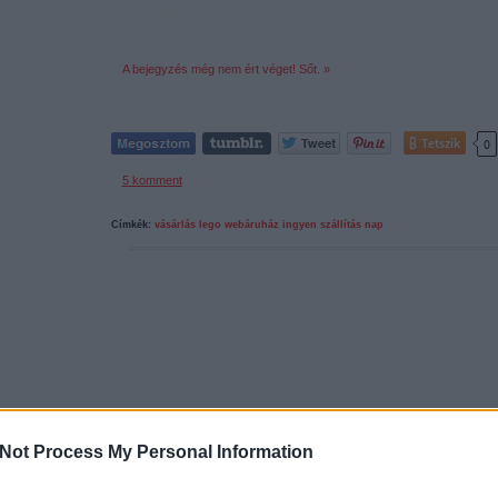
A bejegyzés még nem ért véget! Sőt. »
Tetszik
0
5
komment
Címkék:
vásárlás
lego
webáruház
ingyen szállítás nap
Not Process My Personal Information