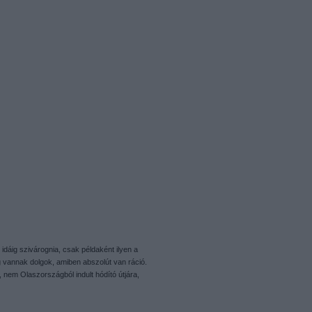
idáig szivárognia, csak példaként ilyen a
g vannak dolgok, amiben abszolút van ráció.
, nem Olaszországból indult hódító útjára,