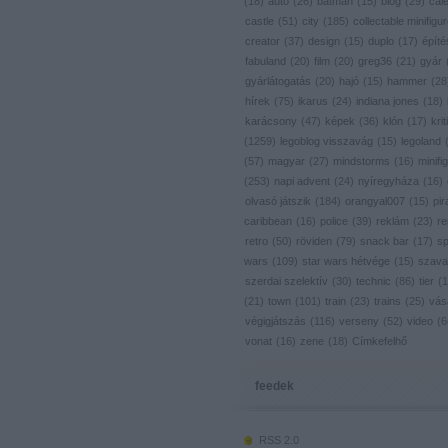
(
18
)
autó
(
26
)
batman
(
15
)
blog
(
29
)
cal
castle
(
51
)
city
(
185
)
collectable minifigu
creator
(
37
)
design
(
15
)
duplo
(
17
)
építé
fabuland
(
20
)
film
(
20
)
greg36
(
21
)
gyár
gyárlátogatás
(
20
)
hajó
(
15
)
hammer
(
28
hírek
(
75
)
ikarus
(
24
)
indiana jones
(
18
)
karácsony
(
47
)
képek
(
36
)
klón
(
17
)
krit
(
1259
)
legoblog visszavág
(
15
)
legoland
(
57
)
magyar
(
27
)
mindstorms
(
16
)
minifig
(
253
)
napi advent
(
24
)
nyíregyháza
(
16
)
olvasó játszik
(
184
)
orangyal007
(
15
)
pir
caribbean
(
16
)
police
(
39
)
reklám
(
23
)
re
retro
(
50
)
röviden
(
79
)
snack bar
(
17
)
s
wars
(
109
)
star wars hétvége
(
15
)
szava
szerdai szelektív
(
30
)
technic
(
86
)
tier
(
1
(
21
)
town
(
101
)
train
(
23
)
trains
(
25
)
vás
végigjátszás
(
116
)
verseny
(
52
)
video
(
6
vonat
(
16
)
zene
(
18
)
Címkefelhő
feedek
RSS 2.0