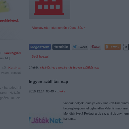
próhirdeted.
A bejegyzés még nem ért véget! Sőt. »
Tetszik
0
ed!
Kockagyári
Szólj hozzá!
us 14.
)
s rá!
Kattints
Címkék:
vásárlás
lego
webáruház
ingyen szállítás nap
veled! (utolsó
Ingyen szállítás nap
1
- ha tudod mi
2010.12.14. 06:49 -
tutuka
karsz. Nyilván.
gnézni mi ez.
Vannak dolgok, amelyeknek kár volt Amerikától 
kétségbeejtően felfoghatatlan Valentin nap, me
Mondjak ilyet? Például a pizza, ami bizony nem
hanem…