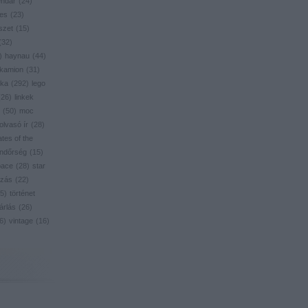
endar
(
24
)
res
(
23
)
szet
(
15
)
(
32
)
)
haynau
(
44
)
kamion
(
31
)
ika
(
292
)
lego
(
26
)
linkek
(
50
)
moc
olvasó ír
(
28
)
ates of the
ndőrség
(
15
)
pace
(
28
)
star
zás
(
22
)
5
)
történet
árlás
(
26
)
6
)
vintage
(
16
)