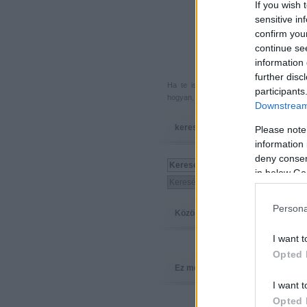
If you wish 
sensitive in
confirm you
continue se
information 
further disc
Ha te is küldenél egy végigjátszást, 
participants
hogyan, hova, mikor, kivel és miért,
akkor
Downstream 
keresés
Please note
information 
deny consent
in below Go
Persona
Közösség
I want t
Opted 
Ez megy
I want t
Opted 