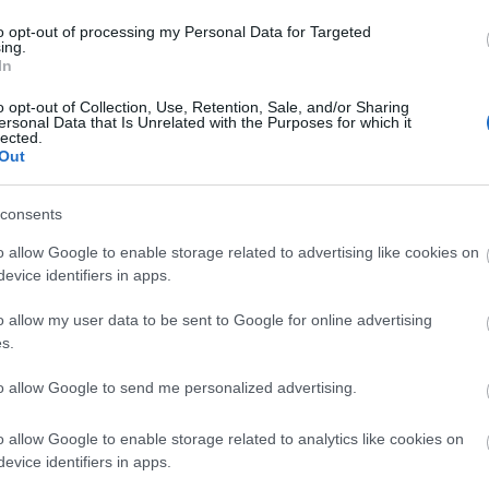
to opt-out of processing my Personal Data for Targeted
ing.
In
o opt-out of Collection, Use, Retention, Sale, and/or Sharing
ersonal Data that Is Unrelated with the Purposes for which it
lected.
Out
szerű árak
consents
o allow Google to enable storage related to advertising like cookies on
evice identifiers in apps.
evette a piaci
ncs LEGO, van
o allow my user data to be sent to Google for online advertising
s.
ehet most ilyen
Olvasó játszik:
to allow Google to send me personalized advertising.
1.17. 05:23
)
o allow Google to enable storage related to analytics like cookies on
m inkább
evice identifiers in apps.
Végigjátszás: