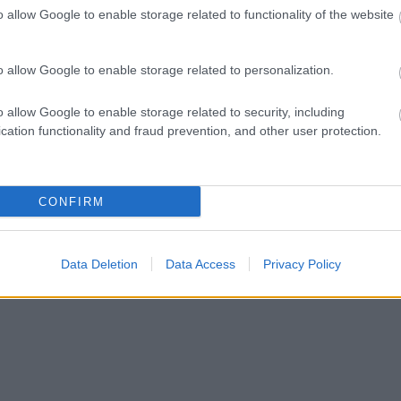
o allow Google to enable storage related to functionality of the website
ct? El lehet
ába 833
blog, és
o allow Google to enable storage related to personalization.
Fuss el véle!
meg használtan
o allow Google to enable storage related to security, including
zik: 7636
cation functionality and fraud prevention, and other user protection.
szépen a
6. 17:50
)
CONFIRM
Data Deletion
Data Access
Privacy Policy