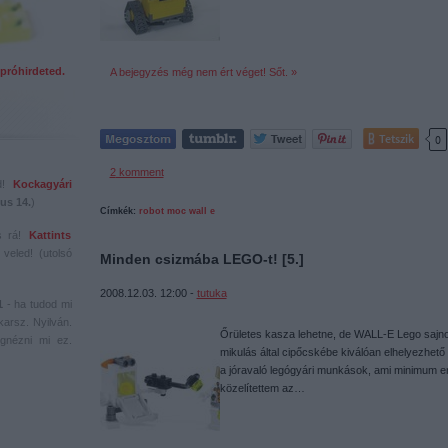
próhirdeted.
A bejegyzés még nem ért véget! Sőt. »
Tetszik
0
2
komment
ed!
Kockagyári
us 14.
)
Címkék:
robot
moc
wall e
s rá!
Kattints
veled! (utolsó
Minden csizmába LEGO-t! [5.]
2008.12.03. 12:00 -
tutuka
1
- ha tudod mi
karsz. Nyilván.
Őrületes kasza lehetne, de WALL-E Lego sajnos
gnézni mi ez.
mikulás által cipőcskébe kiválóan elhelyezhet
a jóravaló legógyári munkások, ami minimum e
közelítettem az…