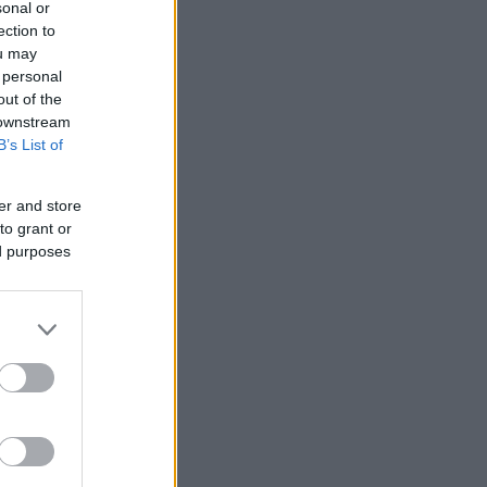
sonal or
ection to
ou may
 personal
out of the
 downstream
B’s List of
er and store
to grant or
ed purposes