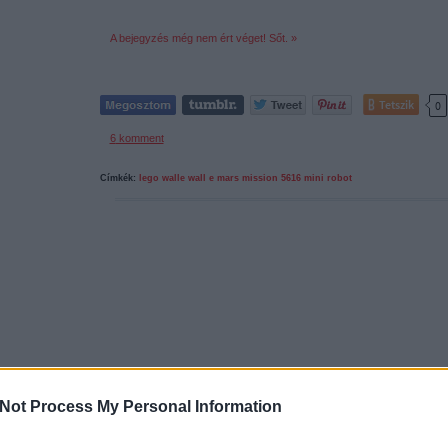
A bejegyzés még nem ért véget! Sőt. »
Tetszik
0
6
komment
Címkék:
lego
walle
wall e
mars mission
5616
mini robot
Not Process My Personal Information