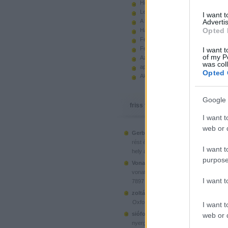
Hiányzó elemek beszerzése
Legoland Németország 2010
I want 
A kastélyok képes története
Advertis
Opted 
Használt legót piacról
Feltörjük a legó ugart
Fehérítsd ki!
I want t
of my P
Az Indiana Jones készletek
was col
apró. hirdetés.
Opted 
Akciók, újdonságok a polcon, nagy
Google 
friss topikok
I want t
web or d
Gerberus:
Mostanra már a Lego is észr
(
2025.06.28. 05:15
)
rést é...
Ahol ni
I want t
hely a klónoknak
purpose
Vonatotkeresek1:
@BorZol: Üdv, hol l
(
2024.11.15. 14:12
)
vonatot venni...
I want 
7897 Passenger Train
(
2020.1
zoltán999:
kockawebshop.hu
Oxford, a dél-koreai klón
I want t
siófoki35:
A platós teherautó szerinte
web or d
(
2020.06.26. 21:25
)
nyergesvonta...