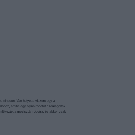
 nincsen. Van helyette viszont egy a
ő doboz, amibe egy olyan robotot csomagoltak
mlékeztet a mozisztár robotra, és akkor csak