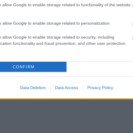
o allow Google to enable storage related to functionality of the website
ct? El lehet
ába 833
blog, és
o allow Google to enable storage related to personalization.
Fuss el véle!
meg használtan
o allow Google to enable storage related to security, including
zik: 7636
cation functionality and fraud prevention, and other user protection.
szépen a
6. 17:50
)
CONFIRM
Data Deletion
Data Access
Privacy Policy