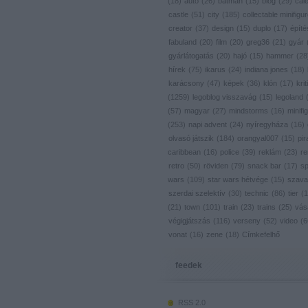
(
18
)
autó
(
26
)
batman
(
15
)
blog
(
29
)
cal
castle
(
51
)
city
(
185
)
collectable minifigu
creator
(
37
)
design
(
15
)
duplo
(
17
)
építé
fabuland
(
20
)
film
(
20
)
greg36
(
21
)
gyár
gyárlátogatás
(
20
)
hajó
(
15
)
hammer
(
28
hírek
(
75
)
ikarus
(
24
)
indiana jones
(
18
)
karácsony
(
47
)
képek
(
36
)
klón
(
17
)
krit
(
1259
)
legoblog visszavág
(
15
)
legoland
(
57
)
magyar
(
27
)
mindstorms
(
16
)
minifig
(
253
)
napi advent
(
24
)
nyíregyháza
(
16
)
olvasó játszik
(
184
)
orangyal007
(
15
)
pir
caribbean
(
16
)
police
(
39
)
reklám
(
23
)
re
retro
(
50
)
röviden
(
79
)
snack bar
(
17
)
s
wars
(
109
)
star wars hétvége
(
15
)
szava
szerdai szelektív
(
30
)
technic
(
86
)
tier
(
1
(
21
)
town
(
101
)
train
(
23
)
trains
(
25
)
vás
végigjátszás
(
116
)
verseny
(
52
)
video
(
6
vonat
(
16
)
zene
(
18
)
Címkefelhő
feedek
RSS 2.0