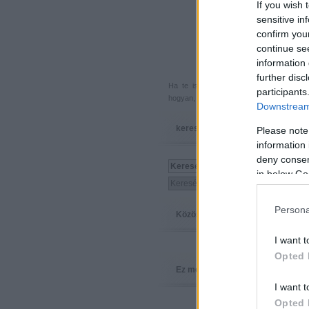
If you wish 
sensitive in
confirm you
continue se
information 
further disc
Ha te is küldenél egy végigjátszást, 
participants
hogyan, hova, mikor, kivel és miért,
akkor
Downstream 
keresés
Please note
information 
deny consent
in below Go
Persona
Közösség
I want t
Opted 
Ez megy
I want t
Opted 