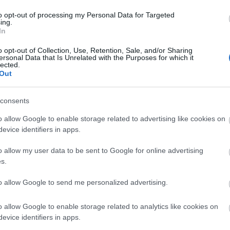
to opt-out of processing my Personal Data for Targeted
ing.
In
o opt-out of Collection, Use, Retention, Sale, and/or Sharing
ersonal Data that Is Unrelated with the Purposes for which it
lected.
Out
szerű árak
consents
o allow Google to enable storage related to advertising like cookies on
evice identifiers in apps.
evette a piaci
ncs LEGO, van
o allow my user data to be sent to Google for online advertising
s.
ehet most ilyen
Olvasó játszik:
to allow Google to send me personalized advertising.
1.17. 05:23
)
o allow Google to enable storage related to analytics like cookies on
m inkább
evice identifiers in apps.
Végigjátszás: