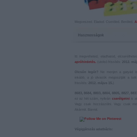
Megveszed. Eladod. Cseréled. Beréled.
A
Hasznosságok
Itt megveheted, eladhatod, elcserélhet
apróhirdetés.
(utolsó frissítés:
2012. máj
Olcsón legót?
Ne menjen a gatyád i
inkább, a jó olvasók megosztják a tutit 
frissítés:
2012. május 15.
)
8683, 8684, 8803, 8804, 8805, 8827, 883
ez az hét szám, nyilván
cserélgetni
is a
Vagy csak hozzászólni. Vagy csak me
Akármit. Bármit.
Végigjátszás adatbázis: