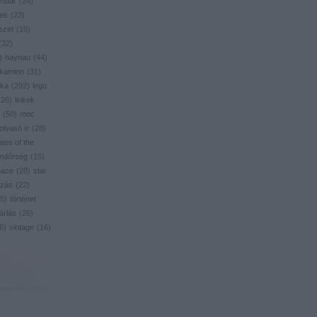
endar
(
24
)
res
(
23
)
szet
(
15
)
(
32
)
)
haynau
(
44
)
kamion
(
31
)
ika
(
292
)
lego
(
26
)
linkek
(
50
)
moc
olvasó ír
(
28
)
ates of the
ndőrség
(
15
)
pace
(
28
)
star
zás
(
22
)
5
)
történet
árlás
(
26
)
6
)
vintage
(
16
)