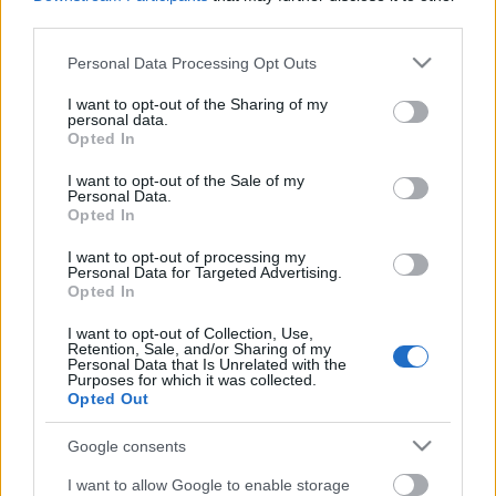
részletekben! 822 darab, 7…
third parties.
Please note that this website/app uses one or more Google
Personal Data Processing Opt Outs
services and may gather and store information including but
not limited to your visit or usage behaviour. You may click to
I want to opt-out of the Sharing of my
personal data.
grant or deny consent to Google and its third-party tags to
Opted In
use your data for below specified purposes in below Google
consent section.
I want to opt-out of the Sale of my
Personal Data.
Opted In
I want to opt-out of processing my
Personal Data for Targeted Advertising.
Opted In
I want to opt-out of Collection, Use,
Retention, Sale, and/or Sharing of my
Personal Data that Is Unrelated with the
Purposes for which it was collected.
Opted Out
Google consents
I want to allow Google to enable storage