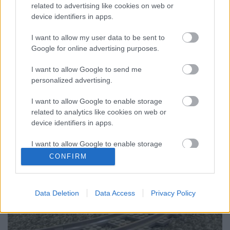
related to advertising like cookies on web or
Kommentár nélkül 2.
device identifiers in apps.
Rékocs
•
2011. augusztus 04.
14
I want to allow my user data to be sent to
Google for online advertising purposes.
Annyit mégis mondanom kell, hogy az a
piros postás autó iszonyatosan aranyos. De miért
I want to allow Google to send me
nem tologatja legalább egy picikét????
personalized advertising.
I want to allow Google to enable storage
related to analytics like cookies on web or
device identifiers in apps.
I want to allow Google to enable storage
related to functionality of the website or app.
CONFIRM
I want to allow Google to enable storage
related to personalization.
Data Deletion
Data Access
Privacy Policy
I want to allow Google to enable storage
related to security, including authentication
functionality and fraud prevention, and other