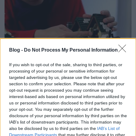
Blog -
Do Not Process My Personal Information
If you wish to opt-out of the sale, sharing to third parties, or
processing of your personal or sensitive information for
targeted advertising by us, please use the below opt-out
Kommentárral
section to confirm your selection. Please note that after your
Rékocs
•
2011. augusztus 09.
22
opt-out request is processed you may continue seeing
interest-based ads based on personal information utilized by
us or personal information disclosed to third parties prior to
Akkor fussunk neki újból, remélhetőleg nem
your opt-out. You may separately opt-out of the further
ismétlődik meg ez a kínos eset, és a nap végén is
disclosure of your personal information by third parties on the
fogyasztható lesz a poszt. Bámulatos képek jelentek
IAB’s list of downstream participants. This information may
meg a Brickseten a 10222-es Winter Village Post
also be disclosed by us to third parties on the
IAB’s List of
Office készletről, el lehet (és kell is) veszni a
Downstream Participants
that may further disclose it to other