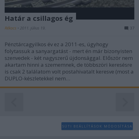
user protection.
Határ a csillagos ég
Rékocs
•
2011. július 19.
37
Pénztárcagyilkos év ez a 2011-es, úgyhogy
folytassuk a sanyargatást - mert én már bizonyisten
szenvedek - két nagyszerű újdonsággal. Először nem
akartam hinni a szememnek, de többszöri keresésre
is csak 2 találatom volt postahivatalt keresve (most a
DUPLO-készletekkel nem…
SÜTI BEÁLLÍTÁSOK MÓDOSÍTÁSA