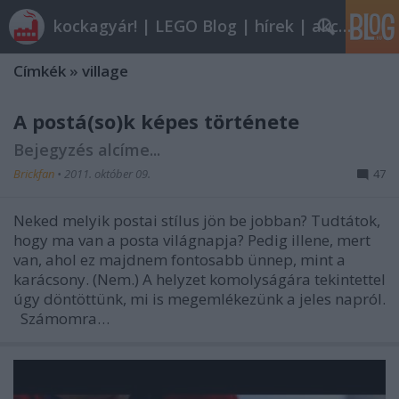
kockagyár! | LEGO Blog | hírek | akciók |
Címkék
»
village
A postá(so)k képes története
Bejegyzés alcíme...
Brickfan
•
2011. október 09.
47
Neked melyik postai stílus jön be jobban? Tudtátok,
hogy ma van a posta világnapja? Pedig illene, mert
van, ahol ez majdnem fontosabb ünnep, mint a
karácsony. (Nem.) A helyzet komolyságára tekintettel
úgy döntöttünk, mi is megemlékezünk a jeles napról.
Számomra…