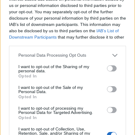
us or personal information disclosed to third parties prior to
ainex
•
2011. február 07.
25
your opt-out. You may separately opt-out of the further
disclosure of your personal information by third parties on the
Magyarországon talán az Ikarus EAG (Egyedi
IAB’s list of downstream participants. This information may
also be disclosed by us to third parties on the
IAB’s List of
Autóbusz Gyár) az egyetlen ipari léptékű
Downstream Participants
that may further disclose it to other
letéteményese az alap- vagy sztenderd kivitelű
third parties.
haszongépjárművek tuningolásának. De nem így a
Lego területén, ahol is a fekete MOCjáról már
Please note that this website/app uses one or more Google
Personal Data Processing Opt Outs
ismert IИDOMITUS kolléga néhány nagyszerű…
services and may gather and store information including but
not limited to your visit or usage behaviour. You may click to
I want to opt-out of the Sharing of my
personal data.
IИDOMITUNING: 7642 ráncfelvarrva
grant or deny consent to Google and its third-party tags to
Opted In
use your data for below specified purposes in below Google
ainex
•
2011. február 06.
0
consent section.
I want to opt-out of the Sale of my
Personal Data.
Opted In
Erről egyszer már szétlelkendeztem
magam:IИDOMITUS azonban úgy gondolta, hogy
I want to opt-out of processing my
Personal Data for Targeted Advertising.
van még mit csinosítani rajta:Szerintem elsősorban
Opted In
barátságosabb lett. Szerinted?
I want to opt-out of Collection, Use,
Retention, Sale, and/or Sharing of my