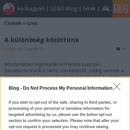
kockagyár! | LEGO Blog | hírek | akciók |
Címkék
»
szex
A különbség közöttünk
tutuka
•
2012. január 10.
10
Mostanában leginkább a Friends kapcsán
beszélünk/írunk a nemi szerepekről, pedig vannak a
problémának sokkal általánosabb szintjei is, mint
az, hogy milyen színű kockákkal játszik a két nem 12
Blog -
Do Not Process My Personal Information
éves kor alatt. Gabriel (Lego.Skrytsson) megmutatja
nekünk a legnagyobb…
If you wish to opt-out of the sale, sharing to third parties, or
processing of your personal or sensitive information for
targeted advertising by us, please use the below opt-out
section to confirm your selection. Please note that after your
opt-out request is processed you may continue seeing