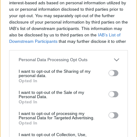
interest-based ads based on personal information utilized by
us or personal information disclosed to third parties prior to
your opt-out. You may separately opt-out of the further
disclosure of your personal information by third parties on the
IAB’s list of downstream participants. This information may
also be disclosed by us to third parties on the
IAB’s List of
Downstream Participants
that may further disclose it to other
third parties.
Please note that this website/app uses one or more Google
Personal Data Processing Opt Outs
services and may gather and store information including but
Minden, amit a legóemberkéről
not limited to your visit or usage behaviour. You may click to
I want to opt-out of the Sharing of my
personal data.
grant or deny consent to Google and its third-party tags to
tudni akartál
Opted In
use your data for below specified purposes in below Google
consent section.
tutuka
•
2011. november 19.
1
I want to opt-out of the Sale of my
Personal Data.
Opted In
Bár most jelentős árengedménnyel kapható, mégis
I want to opt-out of processing my
úgy döntötte,m, hogy nem veszem meg a The Cult of
Personal Data for Targeted Advertising.
LEGO című kiadványt. Ami a bemutatókból kiderül
Opted In
nekem elég felszínes, és számomra túl nagy
terjedelemben foglalkozik az úgynevezett – általam
I want to opt-out of Collection, Use,