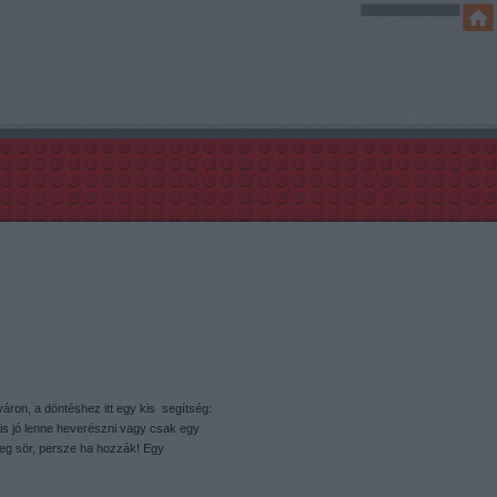
yáron, a döntéshez itt egy kis segítség:
is jó lenne heverészni vagy csak egy
deg sör, persze ha hozzák! Egy