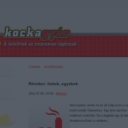
Címkék
»
rendőrmotor
Röviden: linkek, egyebek
2011.07.08. 10:05 -
Rékocs
Nem tudom, kinek mi az úti célja ezen a n
kedvcsináló Taiwanhoz. Egy ilyen jachton 
hullámon sodródni. De a legjobb egy jó hi
divattervezőnek a ruhákon…