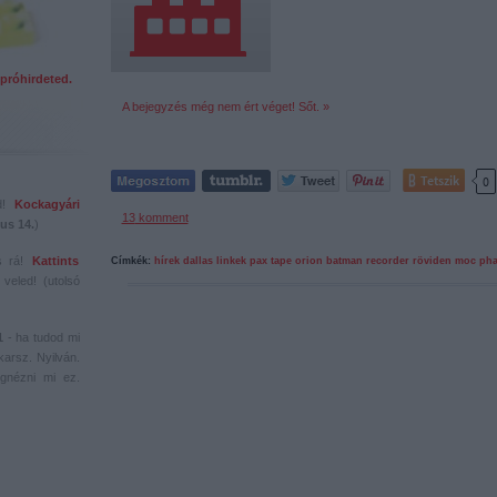
próhirdeted.
A bejegyzés még nem ért véget! Sőt. »
Tetszik
0
ed!
Kockagyári
13
komment
us 14.
)
s rá!
Kattints
Címkék:
hírek
dallas
linkek
pax
tape
orion
batman
recorder
röviden
moc
pha
veled! (utolsó
1
- ha tudod mi
karsz. Nyilván.
gnézni mi ez.