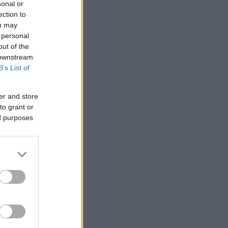
sonal or
ection to
ou may
 personal
out of the
 downstream
B’s List of
er and store
to grant or
ed purposes