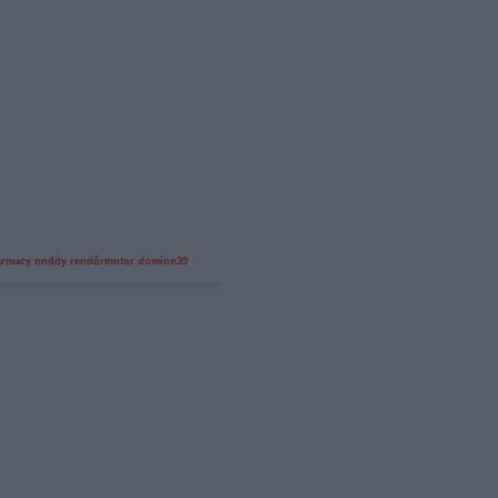
rmacy
noddy
rendőrmotor
domino39