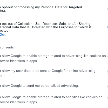
to opt-out of processing my Personal Data for Targeted
ing.
In
o opt-out of Collection, Use, Retention, Sale, and/or Sharing
ersonal Data that Is Unrelated with the Purposes for which it
lected.
Out
szerű árak
consents
o allow Google to enable storage related to advertising like cookies on
evice identifiers in apps.
evette a piaci
ncs LEGO, van
o allow my user data to be sent to Google for online advertising
s.
ehet most ilyen
Olvasó játszik:
to allow Google to send me personalized advertising.
1.17. 05:23
)
o allow Google to enable storage related to analytics like cookies on
m inkább
evice identifiers in apps.
Végigjátszás: