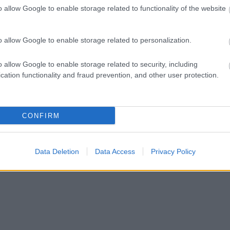
o allow Google to enable storage related to functionality of the website
ct? El lehet
ába 833
blog, és
o allow Google to enable storage related to personalization.
Fuss el véle!
meg használtan
o allow Google to enable storage related to security, including
zik: 7636
cation functionality and fraud prevention, and other user protection.
szépen a
6. 17:50
)
CONFIRM
Data Deletion
Data Access
Privacy Policy