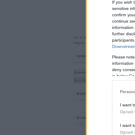
If you wish 
sensitive in
confirm you
continue se
information 
further disc
Ha te is küldenél egy végigjátszást, 
participants
hogyan, hova, mikor, kivel és miért,
akkor
Downstream 
keresés
Please note
information 
deny consent
in below Go
Persona
Közösség
I want t
Opted 
Ez megy
I want t
Opted 