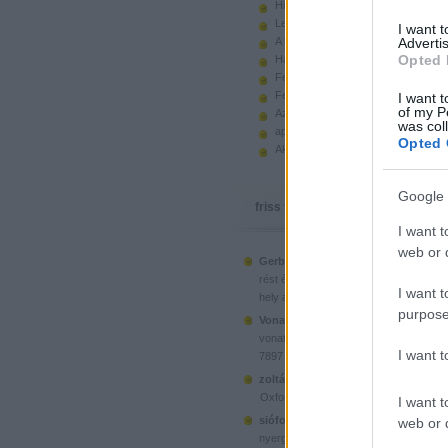
Hiányzó elemek beszerzése
Legoland Németország 2010
I want 
A kastélyok képes története
Advertis
Opted 
Használt legót piacról
Feltörjük a legó ugart
Fehérítsd ki!
I want t
of my P
Az Indiana Jones készletek
was col
apró. hirdetés.
Opted 
Akciók, újdonságok a polcon, nagy
Google 
friss topikok
I want t
web or d
Gerberus:
Mostanra már a Lego is észr
(
2025.06.28. 05:15
)
rést é...
Ahol ni
I want t
hely a klónoknak
purpose
Vonatotkeresek1:
@BorZol: Üdv, hol l
(
2024.11.15. 14:12
)
vonatot venni...
I want 
7897 Passenger Train
(
2020.1
zoltán999:
kockawebshop.hu
Oxford, a dél-koreai klón
I want t
siófoki35:
A platós teherautó szerinte
web or d
(
2020.06.26. 21:25
)
nyergesvonta...