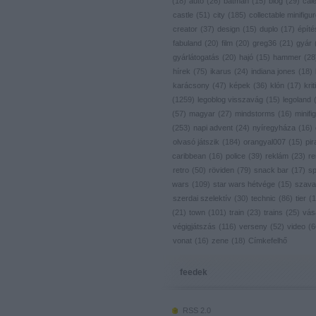
(
18
)
autó
(
26
)
batman
(
15
)
blog
(
29
)
cal
castle
(
51
)
city
(
185
)
collectable minifigu
creator
(
37
)
design
(
15
)
duplo
(
17
)
építé
fabuland
(
20
)
film
(
20
)
greg36
(
21
)
gyár
gyárlátogatás
(
20
)
hajó
(
15
)
hammer
(
28
hírek
(
75
)
ikarus
(
24
)
indiana jones
(
18
)
karácsony
(
47
)
képek
(
36
)
klón
(
17
)
krit
(
1259
)
legoblog visszavág
(
15
)
legoland
(
57
)
magyar
(
27
)
mindstorms
(
16
)
minifig
(
253
)
napi advent
(
24
)
nyíregyháza
(
16
)
olvasó játszik
(
184
)
orangyal007
(
15
)
pir
caribbean
(
16
)
police
(
39
)
reklám
(
23
)
re
retro
(
50
)
röviden
(
79
)
snack bar
(
17
)
s
wars
(
109
)
star wars hétvége
(
15
)
szava
szerdai szelektív
(
30
)
technic
(
86
)
tier
(
1
(
21
)
town
(
101
)
train
(
23
)
trains
(
25
)
vás
végigjátszás
(
116
)
verseny
(
52
)
video
(
6
vonat
(
16
)
zene
(
18
)
Címkefelhő
feedek
RSS 2.0