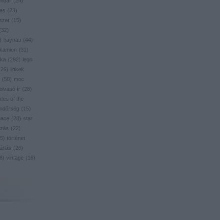
endar
(
24
)
res
(
23
)
szet
(
15
)
(
32
)
)
haynau
(
44
)
kamion
(
31
)
ika
(
292
)
lego
(
26
)
linkek
(
50
)
moc
olvasó ír
(
28
)
ates of the
ndőrség
(
15
)
pace
(
28
)
star
zás
(
22
)
5
)
történet
árlás
(
26
)
6
)
vintage
(
16
)