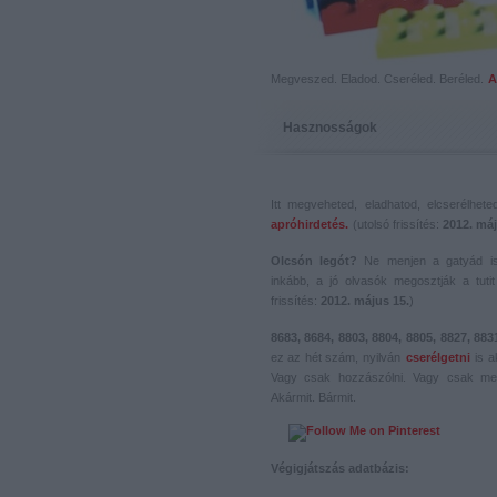
Megveszed. Eladod. Cseréled. Beréled.
A
Hasznosságok
Itt megveheted, eladhatod, elcserélhet
apróhirdetés.
(utolsó frissítés:
2012. máj
Olcsón legót?
Ne menjen a gatyád i
inkább, a jó olvasók megosztják a tutit 
frissítés:
2012. május 15.
)
8683, 8684, 8803, 8804, 8805, 8827, 883
ez az hét szám, nyilván
cserélgetni
is a
Vagy csak hozzászólni. Vagy csak me
Akármit. Bármit.
Végigjátszás adatbázis: