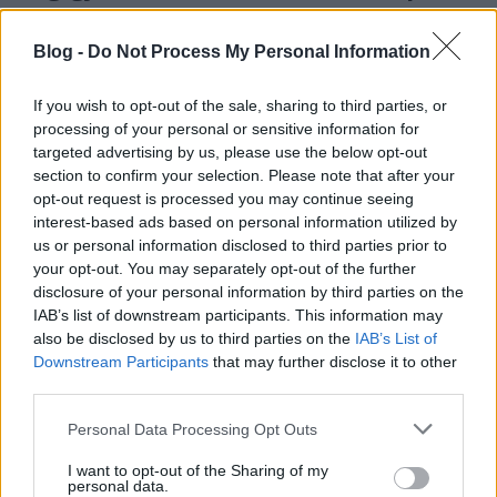
ainex
•
2012. január 03.
2
Blog -
Do Not Process My Personal Information
I. Alapadatok Neve: Police Helicopter Sorozatszám:
7741 Témakör: City Altéma: Police Kiadás éve: 2008
If you wish to opt-out of the sale, sharing to third parties, or
Kockaszám: 94 Minifig: 1 Ár: 3500 Ft körül II. Mi van
processing of your personal or sensitive information for
a dobozban? Szabványos kis formátumú
targeted advertising by us, please use the below opt-out
dobozunknál kevésbé izgalmasat nehezen tudok
section to confirm your selection. Please note that after your
elképzelni. Biztos bennem van a hiba, de…
opt-out request is processed you may continue seeing
interest-based ads based on personal information utilized by
us or personal information disclosed to third parties prior to
Végigjátszás: 7288 Mobile Police Unit
your opt-out. You may separately opt-out of the further
disclosure of your personal information by third parties on the
ainex
•
2011. december 20.
8
IAB’s list of downstream participants. This information may
also be disclosed by us to third parties on the
IAB’s List of
Egyszer megmondtam, hogy ez a kamion számomra
Downstream Participants
that may further disclose it to other
nem kamion. Hogy akkor mégis miért vettem meg...
third parties.
fogalmam sincs, de ha már megvan, játsszuk végig!
Please note that this website/app uses one or more Google
Érdemes. I. Alapadatok Név: Mobile Police Unit
Personal Data Processing Opt Outs
services and may gather and store information including but
("Mozgó rendőr egység") Sorozatszám: 7288
not limited to your visit or usage behaviour. You may click to
I want to opt-out of the Sharing of my
Témakör: City Altéma: Police Kiadás éve: 2011…
personal data.
grant or deny consent to Google and its third-party tags to