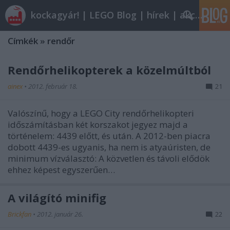
kockagyár! | LEGO Blog | hírek | akciók |
Címkék
»
rendőr
Rendőrhelikopterek a közelmúltból
ainex
•
2012. február 18.
21
Valószínű, hogy a LEGO City rendőrhelikopteri
időszámításban két korszakot jegyez majd a
történelem: 4439 előtt, és után. A 2012-ben piacra
dobott 4439-es ugyanis, ha nem is atyaúristen, de
minimum vízválasztó: A közvetlen és távoli elődök
ehhez képest egyszerűen…
A világító minifig
Brickfan
•
2012. január 26.
22