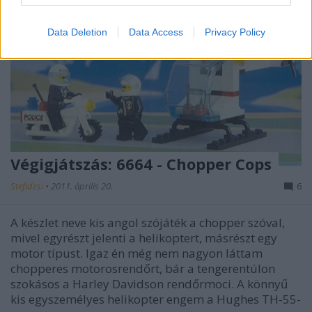
Data Deletion
Data Access
Privacy Policy
Végigjátszás: 6664 - Chopper Cops
Stefidzsi
•
2011. április 20.
6
A készlet neve kis angol szójáték a chopper szóval,
mivel egyrészt jelenti a helikoptert, másrészt egy
motor típust. Igaz én még nem nagyon láttam
chopperes motorosrendőrt, bár a tengerentúlon
szokásos a Harley Davidson rendőrmoci. A könnyű
kis egyszemélyes helikopter engem a Hughes TH-55-