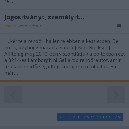
re…
Jogosítványt, személyit...
Dornbi
•
2010. május 13.
7
... kérne a rendőr, ha lenne ebben a készletben. De
nincs, úgyhogy marad az autó:| Kép: Brickset |
Állítólag még 2010-ben viszontlátjuk a boltokban ezt
a 8214-es Lamborghini Gallardo rendőrautót, amit
az olasz rendőrség elfogóautójáról mintáztak. Bár
már…
SÜTI BEÁLLÍTÁSOK MÓDOSÍTÁSA