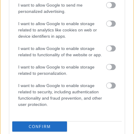
áron kapható... volt. Mindenki nagy bánatára a
I want to allow Google to send me
legopata mindenki előtt ott járt, és könyörtelenül
personalized advertising.
lecsapott:4441, 4436,…
I want to allow Google to enable storage
Végigjátszás: 6398 Central Preinct
related to analytics like cookies on web or
device identifiers in apps.
HQ
I want to allow Google to enable storage
Brickfan
•
2011. október 13.
5
related to functionality of the website or app.
Amikor ennek a készletnek a boldog tulajdonosa
I want to allow Google to enable storage
lettem, annyira hatalmába kerített, hogy
related to personalization.
eldöntöttem, akár így, akár úgy, megírom a
végigjátszást, és megosztom veletek. Mikor a blogon
I want to allow Google to enable storage
bemutatásra került a legó-rendőrségek képes
related to security, including authentication
története (és kiderült, hogy a 6398 a negyedik…
functionality and fraud prevention, and other
user protection.
CONFIRM