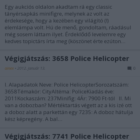
Egy aukciós oldalon akadtam rá egy classic
tányérsapkás minifigre, melynek az volt az
érdekesége, hogy a kezében egy világító (!)
elemlámpa volt. Hú de menő, gondoltam, ráadásul
még sosem láttam ilyet. Érdeklődő levelemre egy
kedves topictárs írta meg (köszönet érte ezúton…
Végigjátszás: 3658 Police Helicopter
ainex
•
2012. január 13.
0
I. Alapadatok Neve: Police HelicopterSorozatszám:
3658Témakör: CityAltéma: PoliceKiadás éve:
2011Kockaszám: 237Minifig: 4Ár: 7900 Ft-tól II. Mi
van a dobozban? Mértéktartás végett az a kis izé ott
a doboz alatt a parkettán egy 7235: A doboz hátulja
kész képregény. A bal…
Végigjátszás: 7741 Police Helicopter