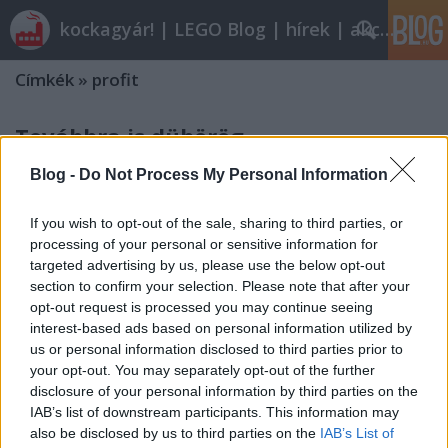
kockagyár! | LEGO Blog | hírek | akciók |
Címkék
»
profit
Továbbra is dübörög
tutuka
•
2011. szeptember 01.
32
Blog -
Do Not Process My Personal Information
Hasonlóan az előző évhez, idén is remek számokkal
If you wish to opt-out of the sale, sharing to third parties, or
állt elő a LEGO. Nettó profitját 288,3 millió amerikai
processing of your personal or sensitive information for
dollárra növelte (tavaly: 192 millió USD) akként, hogy
targeted advertising by us, please use the below opt-out
eladásait 25%-kal 1,43 milliárd dollárra tornászta
section to confirm your selection. Please note that after your
fel (tavaly: 1,14 milliárd USD). A cég játékpiaci
opt-out request is processed you may continue seeing
részesedése…
interest-based ads based on personal information utilized by
us or personal information disclosed to third parties prior to
your opt-out. You may separately opt-out of the further
Dübörög
disclosure of your personal information by third parties on the
IAB’s list of downstream participants. This information may
tutuka
•
2010. szeptember 08.
7
also be disclosed by us to third parties on the
IAB’s List of