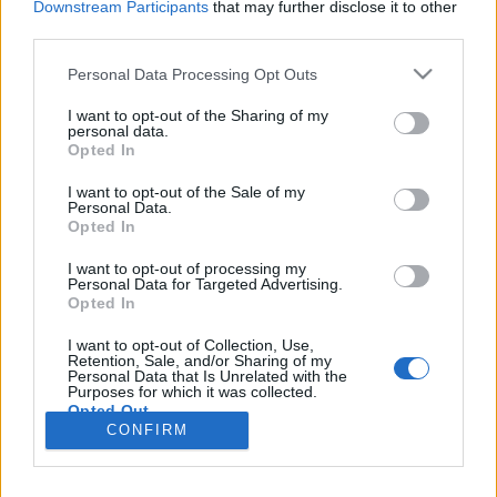
Downstream Participants
that may further disclose it to other
Profitját 64%-kal (!) (192 millió USD), míg bevételeit
third parties.
34 százalékkal növelte meg kedvenc játékgyártónk
az elmúlt évben.Sokat vesztek, eleget.|via origo |
Please note that this website/app uses one or more Google
Personal Data Processing Opt Outs
services and may gather and store information including but
not limited to your visit or usage behaviour. You may click to
I want to opt-out of the Sharing of my
A Star Wars és a City pörgeti a
personal data.
grant or deny consent to Google and its third-party tags to
Opted In
profitot
use your data for below specified purposes in below Google
consent section.
I want to opt-out of the Sale of my
tutuka
•
2010. március 04.
5
Personal Data.
Opted In
A 2008-as évhez képest a LEGO adózás előtti
I want to opt-out of processing my
eredménye 55,9%-kal nőtt (2.887 mrd Dán korona),
Personal Data for Targeted Advertising.
Opted In
adta hírül a BBC. A növekedés motorjai - nem
meglepő módon - a Star Wars és a City vonalak. A
I want to opt-out of Collection, Use,
világ játékpiacán levő részesedését 4,8 %-kal tudta
Retention, Sale, and/or Sharing of my
Personal Data that Is Unrelated with the
növelni a gyár, köszönhetően…
Purposes for which it was collected.
Opted Out
CONFIRM
Google consents