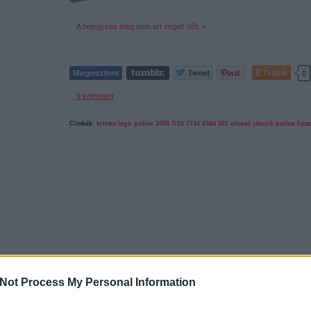
A bejegyzés még nem ért véget! Sőt. »
Tetszik
0
9
komment
Címkék:
kritika
lego
police
2008
7/10
7744
6384
381
olvasó játszik
police hea
Not Process My Personal Information