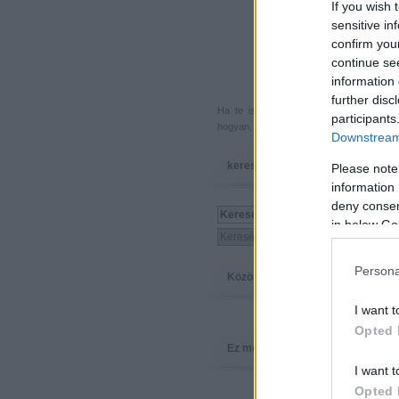
If you wish 
sensitive in
confirm you
continue se
information 
further disc
Ha te is küldenél egy végigjátszást, 
participants
hogyan, hova, mikor, kivel és miért,
akkor
Downstream 
keresés
Please note
information 
deny consent
in below Go
Persona
Közösség
I want t
Opted 
Ez megy
I want t
Opted 