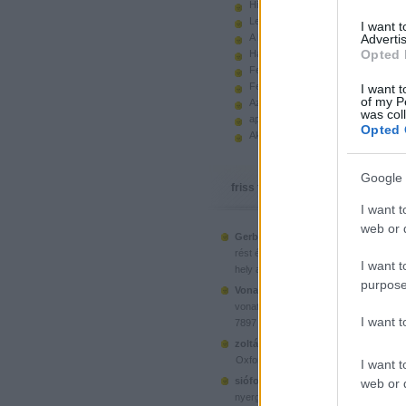
Hiányzó elemek beszerzése
Legoland Németország 2010
I want 
A kastélyok képes története
Advertis
Opted 
Használt legót piacról
Feltörjük a legó ugart
Fehérítsd ki!
I want t
of my P
Az Indiana Jones készletek
was col
apró. hirdetés.
Opted 
Akciók, újdonságok a polcon, nagy
Google 
friss topikok
I want t
web or d
Gerberus:
Mostanra már a Lego is észr
(
2025.06.28. 05:15
)
rést é...
Ahol ni
I want t
hely a klónoknak
purpose
Vonatotkeresek1:
@BorZol: Üdv, hol l
(
2024.11.15. 14:12
)
vonatot venni...
I want 
7897 Passenger Train
(
2020.1
zoltán999:
kockawebshop.hu
Oxford, a dél-koreai klón
I want t
siófoki35:
A platós teherautó szerinte
web or d
(
2020.06.26. 21:25
)
nyergesvonta...