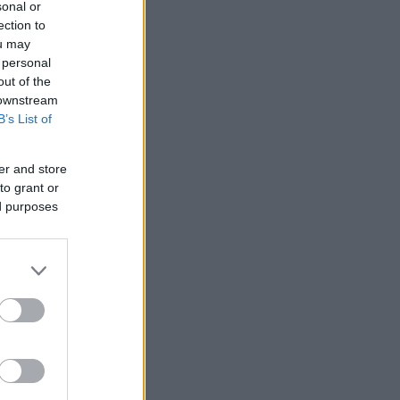
sonal or
ection to
ou may
 personal
out of the
 downstream
B’s List of
er and store
to grant or
ed purposes