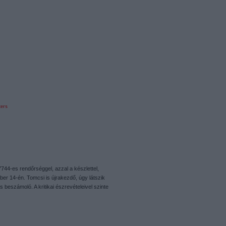
ters
44-es rendőrséggel, azzal a készlettel,
er 14-én. Tomcsi is újrakezdő, úgy látszik
beszámoló. A kritikai észrevételeivel szinte