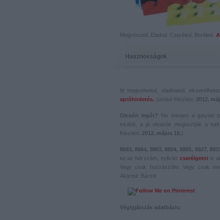
Megveszed. Eladod. Cseréled. Beréled.
A
Hasznosságok
Itt megveheted, eladhatod, elcserélhet
apróhirdetés.
(utolsó frissítés:
2012. máj
Olcsón legót?
Ne menjen a gatyád i
inkább, a jó olvasók megosztják a tutit 
frissítés:
2012. május 15.
)
8683, 8684, 8803, 8804, 8805, 8827, 883
ez az hét szám, nyilván
cserélgetni
is a
Vagy csak hozzászólni. Vagy csak me
Akármit. Bármit.
Végigjátszás adatbázis: