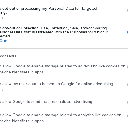
to opt-out of processing my Personal Data for Targeted
ing.
In
o opt-out of Collection, Use, Retention, Sale, and/or Sharing
ersonal Data that Is Unrelated with the Purposes for which it
lected.
Out
szerű árak
consents
o allow Google to enable storage related to advertising like cookies on
evice identifiers in apps.
evette a piaci
ncs LEGO, van
o allow my user data to be sent to Google for online advertising
s.
ehet most ilyen
Olvasó játszik:
to allow Google to send me personalized advertising.
1.17. 05:23
)
o allow Google to enable storage related to analytics like cookies on
m inkább
evice identifiers in apps.
Végigjátszás: