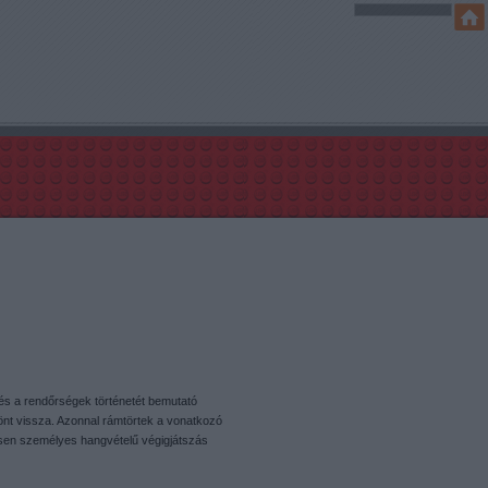
és a rendőrségek történetét bemutató
t vissza. Azonnal rámtörtek a vonatkozó
sen személyes hangvételű végigjátszás