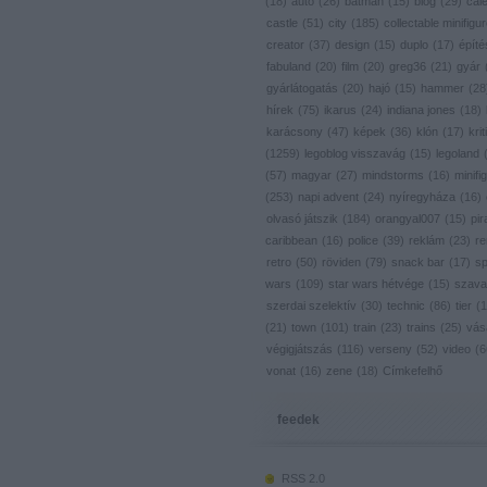
(
18
)
autó
(
26
)
batman
(
15
)
blog
(
29
)
cal
castle
(
51
)
city
(
185
)
collectable minifigu
creator
(
37
)
design
(
15
)
duplo
(
17
)
építé
fabuland
(
20
)
film
(
20
)
greg36
(
21
)
gyár
gyárlátogatás
(
20
)
hajó
(
15
)
hammer
(
28
hírek
(
75
)
ikarus
(
24
)
indiana jones
(
18
)
karácsony
(
47
)
képek
(
36
)
klón
(
17
)
krit
(
1259
)
legoblog visszavág
(
15
)
legoland
(
57
)
magyar
(
27
)
mindstorms
(
16
)
minifig
(
253
)
napi advent
(
24
)
nyíregyháza
(
16
)
olvasó játszik
(
184
)
orangyal007
(
15
)
pir
caribbean
(
16
)
police
(
39
)
reklám
(
23
)
re
retro
(
50
)
röviden
(
79
)
snack bar
(
17
)
s
wars
(
109
)
star wars hétvége
(
15
)
szava
szerdai szelektív
(
30
)
technic
(
86
)
tier
(
1
(
21
)
town
(
101
)
train
(
23
)
trains
(
25
)
vás
végigjátszás
(
116
)
verseny
(
52
)
video
(
6
vonat
(
16
)
zene
(
18
)
Címkefelhő
feedek
RSS 2.0