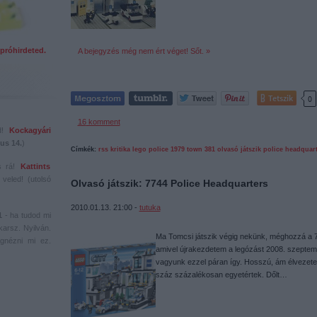
próhirdeted.
A bejegyzés még nem ért véget! Sőt. »
Tetszik
0
16
komment
ed!
Kockagyári
us 14.
)
Címkék:
rss
kritika
lego
police
1979
town
381
olvasó játszik
police headquar
s rá!
Kattints
veled! (utolsó
Olvasó játszik: 7744 Police Headquarters
2010.01.13. 21:00 -
tutuka
1
- ha tudod mi
karsz. Nyilván.
Ma Tomcsi játszik végig nekünk, méghozzá a 77
gnézni mi ez.
amivel újrakezdetem a legózást 2008. szeptemb
vagyunk ezzel páran így. Hosszú, ám élvezetes 
száz százalékosan egyetértek. Dőlt…