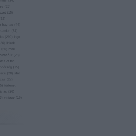
endar
(
24
)
res
(
23
)
szet
(
15
)
(
32
)
)
haynau
(
44
)
kamion
(
31
)
ika
(
292
)
lego
(
26
)
linkek
(
50
)
moc
olvasó ír
(
28
)
ates of the
ndőrség
(
15
)
pace
(
28
)
star
zás
(
22
)
5
)
történet
árlás
(
26
)
6
)
vintage
(
16
)