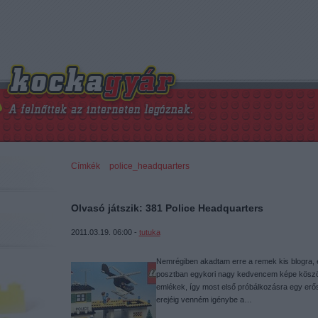
Címkék
»
police_headquarters
Olvasó játszik: 381 Police Headquarters
2011.03.19. 06:00 -
tutuka
Nemrégiben akadtam erre a remek kis blogra, 
posztban egykori nagy kedvencem képe köszön
emlékek, így most első próbálkozásra egy erő
erejéig venném igénybe a…