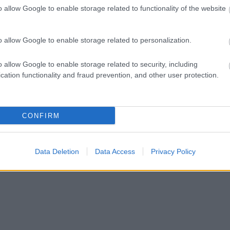
o allow Google to enable storage related to functionality of the website
ct? El lehet
ába 833
blog, és
o allow Google to enable storage related to personalization.
Fuss el véle!
meg használtan
o allow Google to enable storage related to security, including
zik: 7636
cation functionality and fraud prevention, and other user protection.
szépen a
6. 17:50
)
CONFIRM
Data Deletion
Data Access
Privacy Policy