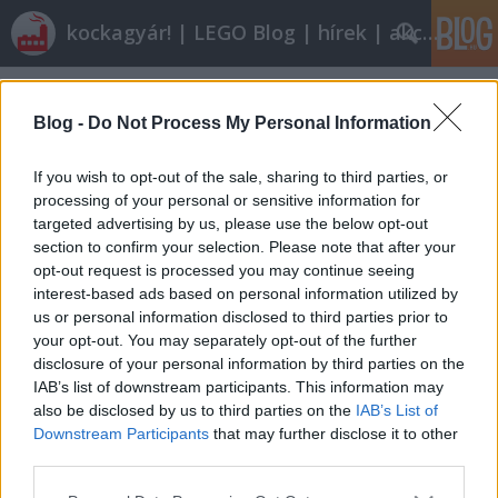
kockagyár! | LEGO Blog | hírek | akciók |
Címkék
»
police_command_centre
Blog -
Do Not Process My Personal Information
Egyedivé varázsolt gyári kamionok:
If you wish to opt-out of the sale, sharing to third parties, or
IИDOMITUNING
processing of your personal or sensitive information for
ainex
•
2011. február 07.
25
targeted advertising by us, please use the below opt-out
section to confirm your selection. Please note that after your
opt-out request is processed you may continue seeing
Magyarországon talán az Ikarus EAG (Egyedi
interest-based ads based on personal information utilized by
Autóbusz Gyár) az egyetlen ipari léptékű
us or personal information disclosed to third parties prior to
letéteményese az alap- vagy sztenderd kivitelű
your opt-out. You may separately opt-out of the further
haszongépjárművek tuningolásának. De nem így a
disclosure of your personal information by third parties on the
Lego területén, ahol is a fekete MOCjáról már
IAB’s list of downstream participants. This information may
ismert IИDOMITUS kolléga néhány nagyszerű…
also be disclosed by us to third parties on the
IAB’s List of
Downstream Participants
that may further disclose it to other
IИDOMITUNING: 7743 kompakt
third parties.
Please note that this website/app uses one or more Google