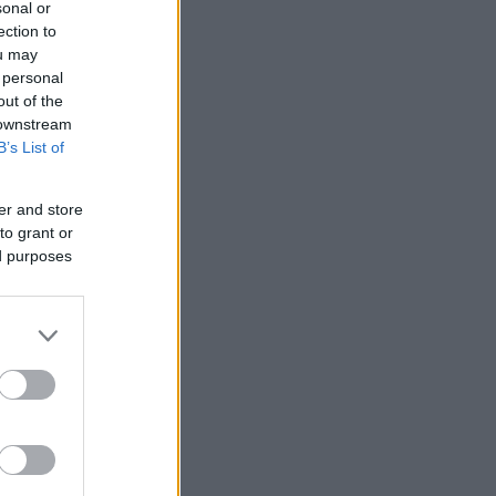
sonal or
ection to
ou may
 personal
out of the
 downstream
B’s List of
er and store
to grant or
ed purposes