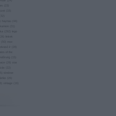
endar
(
24
)
res
(
23
)
szet
(
15
)
(
32
)
)
haynau
(
44
)
kamion
(
31
)
ika
(
292
)
lego
(
26
)
linkek
(
50
)
moc
olvasó ír
(
28
)
ates of the
ndőrség
(
15
)
pace
(
28
)
star
zás
(
22
)
5
)
történet
árlás
(
26
)
6
)
vintage
(
16
)