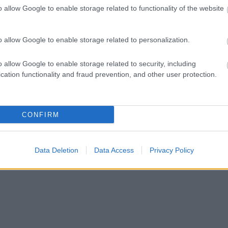
o allow Google to enable storage related to functionality of the website
ct? El lehet
ába 833
blog, és
o allow Google to enable storage related to personalization.
Fuss el véle!
meg használtan
o allow Google to enable storage related to security, including
zik: 7636
cation functionality and fraud prevention, and other user protection.
szépen a
6. 17:50
)
CONFIRM
Data Deletion
Data Access
Privacy Policy