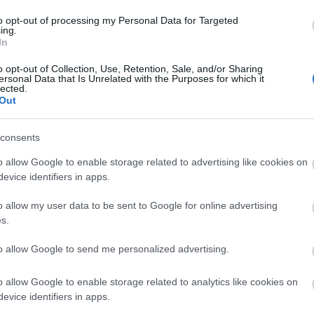
to opt-out of processing my Personal Data for Targeted
ing.
In
o opt-out of Collection, Use, Retention, Sale, and/or Sharing
ersonal Data that Is Unrelated with the Purposes for which it
lected.
Out
szerű árak
consents
o allow Google to enable storage related to advertising like cookies on
evice identifiers in apps.
evette a piaci
ncs LEGO, van
o allow my user data to be sent to Google for online advertising
s.
ehet most ilyen
Olvasó játszik:
to allow Google to send me personalized advertising.
1.17. 05:23
)
o allow Google to enable storage related to analytics like cookies on
m inkább
evice identifiers in apps.
Végigjátszás: