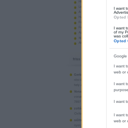
Hiányzó elemek beszerzése
Legoland Németország 2010
I want 
A kastélyok képes története
Advertis
Opted 
Használt legót piacról
Feltörjük a legó ugart
Fehérítsd ki!
I want t
of my P
Az Indiana Jones készletek
was col
apró. hirdetés.
Opted 
Akciók, újdonságok a polcon, nagy
Google 
friss topikok
I want t
web or d
Gerberus:
Mostanra már a Lego is észr
(
2025.06.28. 05:15
)
rést é...
Ahol ni
I want t
hely a klónoknak
purpose
Vonatotkeresek1:
@BorZol: Üdv, hol l
(
2024.11.15. 14:12
)
vonatot venni...
I want 
7897 Passenger Train
(
2020.1
zoltán999:
kockawebshop.hu
Oxford, a dél-koreai klón
I want t
siófoki35:
A platós teherautó szerinte
web or d
(
2020.06.26. 21:25
)
nyergesvonta...