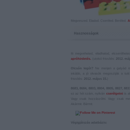
Megveszed. Eladod. Cseréled. Beréled.
A
Hasznosságok
Itt megveheted, eladhatod, elcserélhet
apróhirdetés.
(utolsó frissítés:
2012. máj
Olcsón legót?
Ne menjen a gatyád i
inkább, a jó olvasók megosztják a tutit 
frissítés:
2012. május 15.
)
8683, 8684, 8803, 8804, 8805, 8827, 883
ez az hét szám, nyilván
cserélgetni
is a
Vagy csak hozzászólni. Vagy csak me
Akármit. Bármit.
Végigjátszás adatbázis: