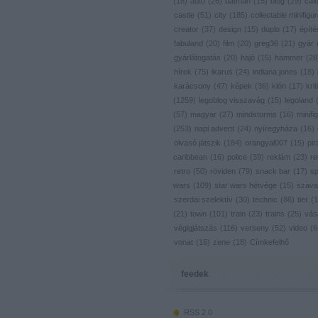
(
18
)
autó
(
26
)
batman
(
15
)
blog
(
29
)
cal
castle
(
51
)
city
(
185
)
collectable minifigu
creator
(
37
)
design
(
15
)
duplo
(
17
)
építé
fabuland
(
20
)
film
(
20
)
greg36
(
21
)
gyár
gyárlátogatás
(
20
)
hajó
(
15
)
hammer
(
28
hírek
(
75
)
ikarus
(
24
)
indiana jones
(
18
)
karácsony
(
47
)
képek
(
36
)
klón
(
17
)
krit
(
1259
)
legoblog visszavág
(
15
)
legoland
(
57
)
magyar
(
27
)
mindstorms
(
16
)
minifig
(
253
)
napi advent
(
24
)
nyíregyháza
(
16
)
olvasó játszik
(
184
)
orangyal007
(
15
)
pir
caribbean
(
16
)
police
(
39
)
reklám
(
23
)
re
retro
(
50
)
röviden
(
79
)
snack bar
(
17
)
s
wars
(
109
)
star wars hétvége
(
15
)
szava
szerdai szelektív
(
30
)
technic
(
86
)
tier
(
1
(
21
)
town
(
101
)
train
(
23
)
trains
(
25
)
vás
végigjátszás
(
116
)
verseny
(
52
)
video
(
6
vonat
(
16
)
zene
(
18
)
Címkefelhő
feedek
RSS 2.0