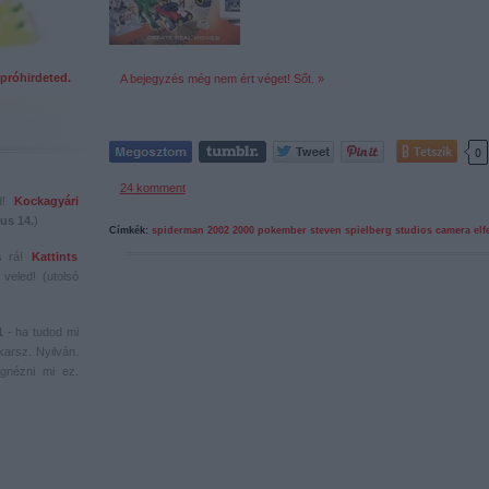
próhirdeted.
A bejegyzés még nem ért véget! Sőt. »
Tetszik
0
24
komment
ed!
Kockagyári
us 14.
)
Címkék:
spiderman
2002
2000
pokember
steven spielberg
studios
camera
elf
s rá!
Kattints
veled! (utolsó
1
- ha tudod mi
karsz. Nyilván.
gnézni mi ez.