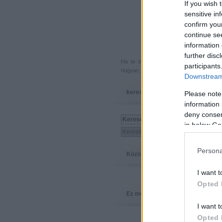
If you wish 
sensitive in
confirm you
continue se
information 
further disc
Ha te is küldenél egy végigjátszást, 
participants
hogyan, hova, mikor, kivel és miért,
akkor
Downstream 
keresés
Please note
information 
deny consent
in below Go
Persona
Közösség
I want t
Opted 
Ez megy
I want t
Opted 