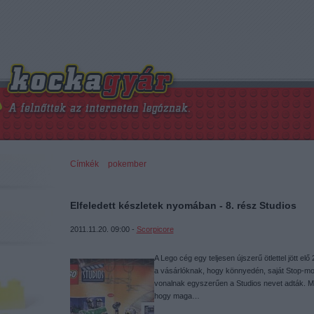
Címkék
»
pokember
Elfeledett készletek nyomában - 8. rész Studios
2011.11.20. 09:00 -
Scorpicore
A Lego cég egy teljesen újszerű ötlettel jött el
a vásárlóknak, hogy könnyedén, saját Stop-mo
vonalnak egyszerűen a Studios nevet adták. Mi
hogy maga…