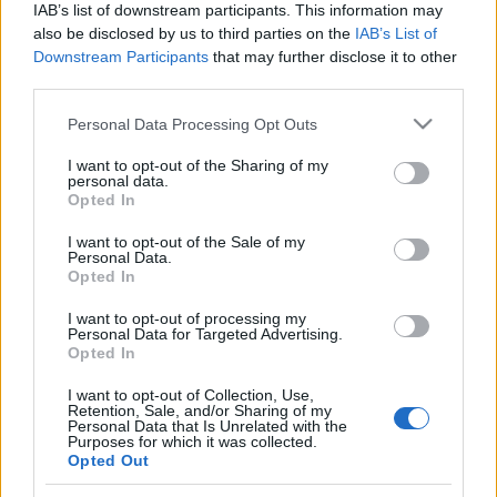
IAB’s list of downstream participants. This information may
tutuka
also be disclosed by us to third parties on the
•
2012. január 31.
IAB’s List of
14
Downstream Participants
that may further disclose it to other
third parties.
I. AlapadatokNeve: Golden Staff Guardians - Az
arany bot örzőiSorozatszám: 7306Témakör:
Please note that this website/app uses one or more Google
Personal Data Processing Opt Outs
Pharaoh’s QuestAltéma: -Kiadás éve:
services and may gather and store information including but
2011Kockaszám: 57Minifig: 3Ára: 2.320 – 3.500 Ft II.
not limited to your visit or usage behaviour. You may click to
I want to opt-out of the Sharing of my
personal data.
Mi van a dobozban? Valószínűleg a legtökéletesebb
grant or deny consent to Google and its third-party tags to
Opted In
Lego doboz, ami létezhet, méret és esztétika…
use your data for below specified purposes in below Google
consent section.
I want to opt-out of the Sale of my
Personal Data.
Olvasó játszik: 7307 Flying Mummy
Opted In
Attack
I want to opt-out of processing my
Personal Data for Targeted Advertising.
tutuka
•
2011. október 25.
9
Opted In
I want to opt-out of Collection, Use,
Már az év eleji bejelentéskor felkeltette az
Retention, Sale, and/or Sharing of my
érdeklődésemet a Lego egyik legújabb
Personal Data that Is Unrelated with the
Purposes for which it was collected.
termékcsaládja, a Pharaoh’s Quest, ám nem azért,
Opted Out
mert annyira vonzódnék a homokhoz, a múmiákhoz