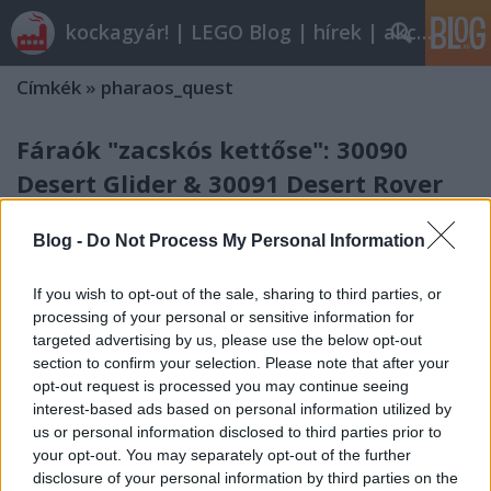
kockagyár! | LEGO Blog | hírek | akciók |
Címkék
»
pharaos_quest
Fáraók "zacskós kettőse": 30090
Desert Glider & 30091 Desert Rover
Haynau (Sons of Monarchy)
•
2012. február 10.
14
Blog -
Do Not Process My Personal Information
Kalandoztam az "Öbölben" (=Ebay), és egy angol
If you wish to opt-out of the sale, sharing to third parties, or
felhasználó oldalán feltűnt néhány kis "zacskós"
processing of your personal or sensitive information for
legó. Legtöbbjük olyan készlet volt, amit kizárólag
targeted advertising by us, please use the below opt-out
ajándékként csomagoltak - valamihez. Az ár jónak
section to confirm your selection. Please note that after your
tűnt, be is vásároltam nála rendesen. A kis
opt-out request is processed you may continue seeing
"zacsik" közt volt két…
interest-based ads based on personal information utilized by
us or personal information disclosed to third parties prior to
Olvasó játszik: 7306 Golden Staff
your opt-out. You may separately opt-out of the further
disclosure of your personal information by third parties on the
Guardians