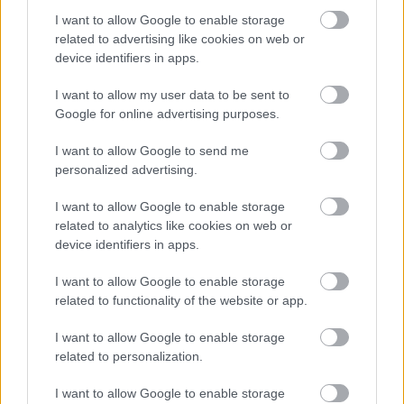
A hiányzó evolúciós láncszem
I want to allow Google to enable storage
related to advertising like cookies on web or
tutuka
•
2011. november 03.
28
device identifiers in apps.
Épp csak pár órája okoskodtam itt a blogon arról,
I want to allow my user data to be sent to
hogy a moduláris házak nem a CITYbe valók, és már
Google for online advertising purposes.
itt is a megoldás, a city-modular – orangyal007 értő
kezei közül. (Értő abból a szempontból is – talán
I want to allow Google to send me
nem árulok el titkot –, hogy orangyal007 patikus…
personalized advertising.
I want to allow Google to enable storage
Szerdai szelektív
related to analytics like cookies on web or
device identifiers in apps.
tutuka
•
2011. július 20.
6
I want to allow Google to enable storage
Kevés hálásabb (és többször tárgyalt) témánk van,
related to functionality of the website or app.
mint a Trabant. Most Harald P. próbálkozik. És még
egy kép. Maradjunk keleten. A keleti fronton. A
I want to allow Google to enable storage
Lugpol hozta össze ezt a gigantikus diorámát.
related to personalization.
(Számomra ez gyakorlatilag már nem legózás, de le
a kalappal – az…
I want to allow Google to enable storage