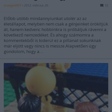
orangyal007
•
2012. március 26.
12
Előbb utóbb mindannyiunkat utolér az az
életállapot, melyben nem csak a génjeinket örökítjük
át, hanem kedvenc hobbinkra is próbáljuk rávenni a
következő nemzedéket. És ahogy számomra a
kommentekből is kiderül ez a pillanat sokunknak
már eljött vagy nincs is messze.Alapvetően úgy
gondolom, hogy a…