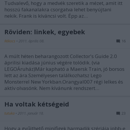
Tudvalevő, hogy a medvék szeretik a mézet, amit itt
hosszú fakanalakra csorgatva lehet benyújtani
nekik. Frank is kíváncsi volt. Épp az…
Röviden: linkek, egyebek
Rékocs
•
2011. április 08.
16
A múlt héten beharangozott Collector's Guide 2.0
áprilisi kiadása június végére tolódik. (via
LEGOÁruház)Már kapható a Maersk Train, jó borsos
lett az ára.Személyesen találkozhatsz Lego
Monsterrel New Yorkban.Orangyal007 régi lelkes és
aktív olvasónk. Nem kívánunk rendszert…
Ha voltak kétségeid
tutuka
•
2011. január 18.
23
Hogy a gyűjthető minifigek harmadik szériája jobb-e