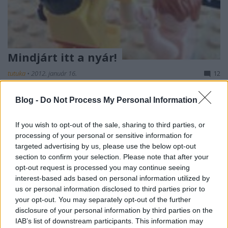
Mindjárt itt a nyár!
tutuka
•
2012. január 16.
12
Ti öntöttétek már legóba az életetek valamely
Blog -
Do Not Process My Personal Information
fontos, vagy kevésbé fontos mozzanatát? Úgy sejtem,
többségetek nem még. Pedig annyira kézenfekvőnek
If you wish to opt-out of the sale, sharing to third parties, or
tűnik saját magunkról legózni! (Mégsem külditek
processing of your personal or sensitive information for
végtelen számban az ilyen jellegű alkotásokat.) Az
targeted advertising by us, please use the below opt-out
egész úgy kezdődött, hogy kaptam egy készlet
section to confirm your selection. Please note that after your
strandos…
opt-out request is processed you may continue seeing
interest-based ads based on personal information utilized by
us or personal information disclosed to third parties prior to
Röviden: linkek, egyebek
your opt-out. You may separately opt-out of the further
disclosure of your personal information by third parties on the
Rékocs
•
2012. január 06.
26
IAB’s list of downstream participants. This information may