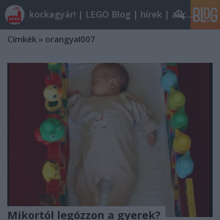
kockagyár! | LEGO Blog | hírek | akciók |
Címkék
»
orangyal007
Mikortól legózzon a gyerek?