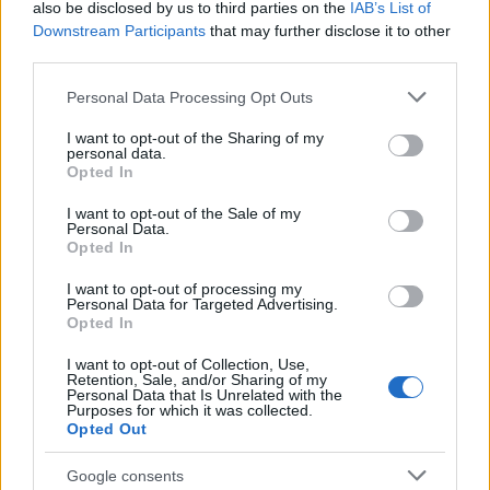
also be disclosed by us to third parties on the
IAB’s List of
A mai posztot orangyal007-nek ajánlom, aki
Downstream Participants
that may further disclose it to other
meglepett új kollekciójának két darabjával. Ezúton is
third parties.
köszönet! Somytomy mintha egy kicsit lekésett volna
a 675-ös Snack Bart újraépítő versenyünkről. Végülis
Please note that this website/app uses one or more Google
Personal Data Processing Opt Outs
már pont egy éve eredményt hirdettünk. Pedig ezzel
services and may gather and store information including but
jó esélye lett volna…
not limited to your visit or usage behaviour. You may click to
I want to opt-out of the Sharing of my
personal data.
grant or deny consent to Google and its third-party tags to
Opted In
use your data for below specified purposes in below Google
Ilyet vegyél a csajodnak
consent section.
I want to opt-out of the Sale of my
karácsonyra!
Personal Data.
Opted In
Rékocs
•
2011. december 15.
2
I want to opt-out of processing my
Personal Data for Targeted Advertising.
Opted In
Férjek, vőlegények, lovagok figyeljetek! Ha
feleségetek, menyasszonyotok, kedvesetek szereti a
I want to opt-out of Collection, Use,
legót, akkor azért, ha meg kell győzni arról, hogy
Retention, Sale, and/or Sharing of my
Personal Data that Is Unrelated with the
milyen menő dolog, akkor meg azért vegyetek neki
Purposes for which it was collected.
legóékszert! A választásban segít nektek hűséges
Opted Out
olvasónk, orangyal007, aki egyedi…
Google consents