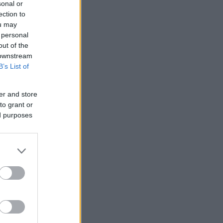
sonal or
ection to
ou may
 personal
out of the
 downstream
B’s List of
er and store
to grant or
ed purposes