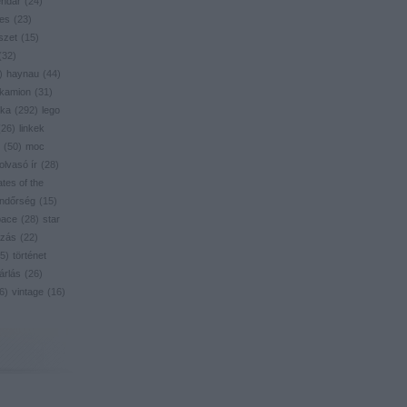
endar
(
24
)
res
(
23
)
szet
(
15
)
(
32
)
)
haynau
(
44
)
kamion
(
31
)
ika
(
292
)
lego
(
26
)
linkek
(
50
)
moc
olvasó ír
(
28
)
ates of the
ndőrség
(
15
)
pace
(
28
)
star
zás
(
22
)
5
)
történet
árlás
(
26
)
6
)
vintage
(
16
)