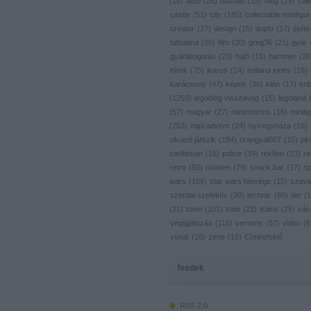
(
18
)
autó
(
26
)
batman
(
15
)
blog
(
29
)
cal
castle
(
51
)
city
(
185
)
collectable minifigu
creator
(
37
)
design
(
15
)
duplo
(
17
)
építé
fabuland
(
20
)
film
(
20
)
greg36
(
21
)
gyár
gyárlátogatás
(
20
)
hajó
(
15
)
hammer
(
28
hírek
(
75
)
ikarus
(
24
)
indiana jones
(
18
)
karácsony
(
47
)
képek
(
36
)
klón
(
17
)
krit
(
1259
)
legoblog visszavág
(
15
)
legoland
(
57
)
magyar
(
27
)
mindstorms
(
16
)
minifig
(
253
)
napi advent
(
24
)
nyíregyháza
(
16
)
olvasó játszik
(
184
)
orangyal007
(
15
)
pir
caribbean
(
16
)
police
(
39
)
reklám
(
23
)
re
retro
(
50
)
röviden
(
79
)
snack bar
(
17
)
s
wars
(
109
)
star wars hétvége
(
15
)
szava
szerdai szelektív
(
30
)
technic
(
86
)
tier
(
1
(
21
)
town
(
101
)
train
(
23
)
trains
(
25
)
vás
végigjátszás
(
116
)
verseny
(
52
)
video
(
6
vonat
(
16
)
zene
(
18
)
Címkefelhő
feedek
RSS 2.0