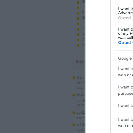
Hiányzó elemek beszerzése
Legoland Németország 2010
I want 
A kastélyok képes története
Advertis
Opted 
Használt legót piacról
Feltörjük a legó ugart
Fehérítsd ki!
I want t
of my P
Az Indiana Jones készletek
was col
apró. hirdetés.
Opted 
Akciók, újdonságok a polcon, nagy
Google 
friss topikok
I want t
web or d
Gerberus:
Mostanra már a Lego is észr
(
2025.06.28. 05:15
)
rést é...
Ahol ni
I want t
hely a klónoknak
purpose
Vonatotkeresek1:
@BorZol: Üdv, hol l
(
2024.11.15. 14:12
)
vonatot venni...
I want 
7897 Passenger Train
(
2020.1
zoltán999:
kockawebshop.hu
Oxford, a dél-koreai klón
I want t
siófoki35:
A platós teherautó szerinte
web or d
(
2020.06.26. 21:25
)
nyergesvonta...