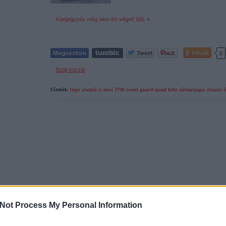
A bejegyzés még nem ért véget! Sőt. »
Tetszik
0
Szólj hozzá!
Címkék:
lego
olvasó ír
moc
7736
coast guard quad bike
sárkányapu
olvasó é
Not Process My Personal Information