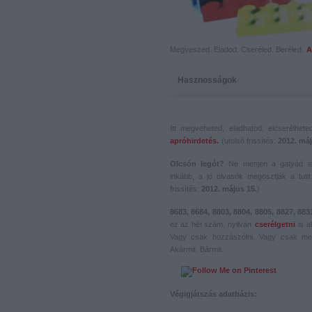
Megveszed. Eladod. Cseréled. Beréled.
A
Hasznosságok
Itt megveheted, eladhatod, elcserélhet
apróhirdetés.
(utolsó frissítés:
2012. máj
Olcsón legót?
Ne menjen a gatyád i
inkább, a jó olvasók megosztják a tutit 
frissítés:
2012. május 15.
)
8683, 8684, 8803, 8804, 8805, 8827, 883
ez az hét szám, nyilván
cserélgetni
is a
Vagy csak hozzászólni. Vagy csak me
Akármit. Bármit.
Végigjátszás adatbázis: