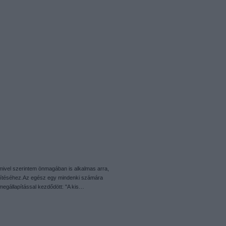
 mivel szerintem önmagában is alkalmas arra,
építéséhez.Az egész egy mindenki számára
ymegállapítással kezdődött: "A kis…