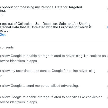
to opt-out of processing my Personal Data for Targeted
ing.
In
o opt-out of Collection, Use, Retention, Sale, and/or Sharing
ersonal Data that Is Unrelated with the Purposes for which it
lected.
Out
szerű árak
consents
o allow Google to enable storage related to advertising like cookies on
evice identifiers in apps.
evette a piaci
ncs LEGO, van
o allow my user data to be sent to Google for online advertising
s.
ehet most ilyen
Olvasó játszik:
to allow Google to send me personalized advertising.
1.17. 05:23
)
o allow Google to enable storage related to analytics like cookies on
m inkább
evice identifiers in apps.
Végigjátszás: