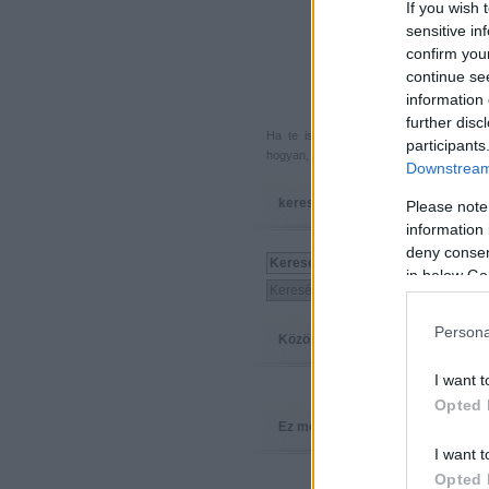
If you wish 
sensitive in
confirm you
continue se
information 
further disc
Ha te is küldenél egy végigjátszást, 
participants
hogyan, hova, mikor, kivel és miért,
akkor
Downstream 
keresés
Please note
information 
deny consent
in below Go
Persona
Közösség
I want t
Opted 
Ez megy
I want t
Opted 