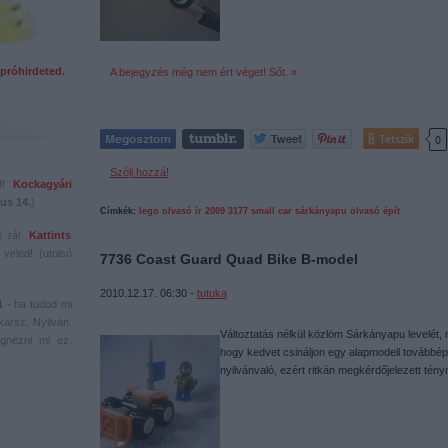
próhirdeted.
A bejegyzés még nem ért véget! Sőt. »
Tetszik
0
Szólj hozzá!
ed!
Kockagyári
us 14.
)
Címkék:
lego
olvasó ír
2009
3177
small car
sárkányapu
olvasó épít
s rá!
Kattints
veled! (utolsó
7736 Coast Guard Quad Bike B-model
2010.12.17. 06:30 -
tutuka
1
- ha tudod mi
karsz. Nyilván.
Változtatás nélkül közlöm Sárkányapu levelét,
gnézni mi ez.
hogy kedvet csináljon egy alapmodell tovább
nyilvánvaló, ezért ritkán megkérdőjelezett tén