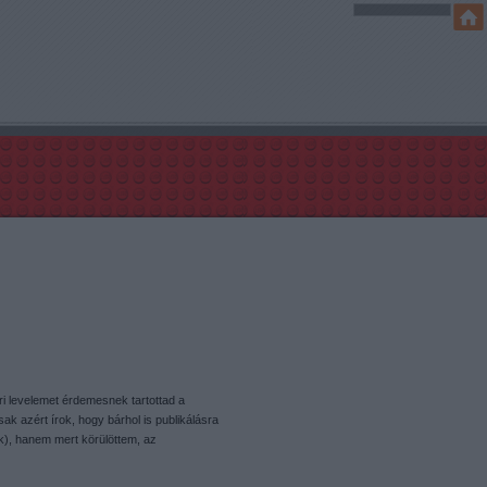
 levelemet érdemesnek tartottad a
k azért írok, hogy bárhol is publikálásra
k), hanem mert körülöttem, az