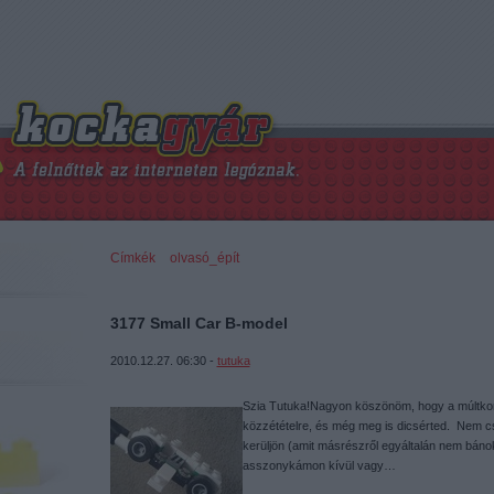
Címkék
»
olvasó_épít
3177 Small Car B-model
2010.12.27. 06:30 -
tutuka
Szia Tutuka!Nagyon köszönöm, hogy a múltkori
közzétételre, és még meg is dicsérted. Nem csa
kerüljön (amit másrészről egyáltalán nem báno
asszonykámon kívül vagy…