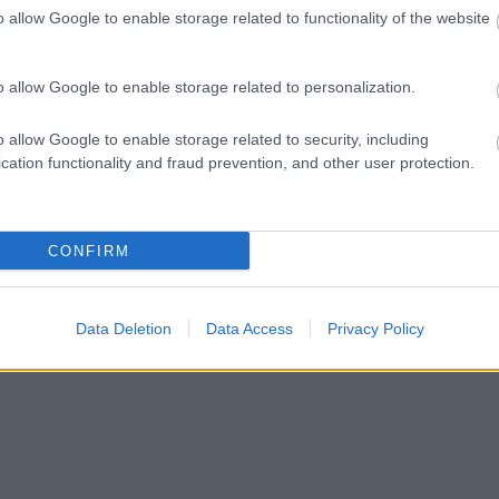
o allow Google to enable storage related to functionality of the website
ct? El lehet
ába 833
blog, és
o allow Google to enable storage related to personalization.
Fuss el véle!
meg használtan
o allow Google to enable storage related to security, including
zik: 7636
cation functionality and fraud prevention, and other user protection.
szépen a
6. 17:50
)
CONFIRM
Data Deletion
Data Access
Privacy Policy