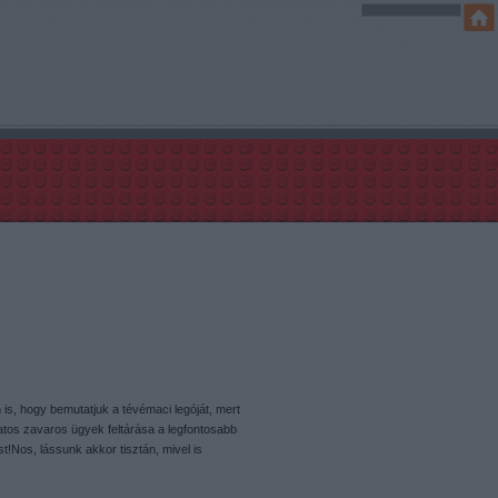
is, hogy bemutatjuk a tévémaci legóját, mert
tos zavaros ügyek feltárása a legfontosabb
st!Nos, lássunk akkor tisztán, mivel is