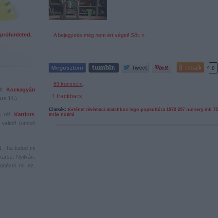
próhirdeted.
A bejegyzés még nem ért véget! Sőt. »
Tetszik
0
69
komment
ed!
Kockagyári
·
1
trackback
us 14.
)
Címkék:
történet
tévémaci
matchbox
lego
popkultúra
1970
297
nursery
mb 75
s rá!
Kattints
mráv noémi
veled! (utolsó
1
- ha tudod mi
karsz. Nyilván.
gnézni mi ez.