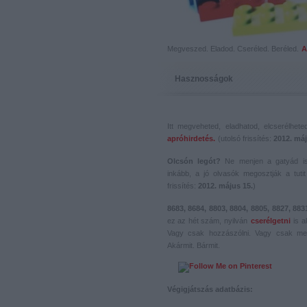
Megveszed. Eladod. Cseréled. Beréled.
A
Hasznosságok
Itt megveheted, eladhatod, elcserélhet
apróhirdetés.
(utolsó frissítés:
2012. máj
Olcsón legót?
Ne menjen a gatyád i
inkább, a jó olvasók megosztják a tutit 
frissítés:
2012. május 15.
)
8683, 8684, 8803, 8804, 8805, 8827, 883
ez az hét szám, nyilván
cserélgetni
is a
Vagy csak hozzászólni. Vagy csak me
Akármit. Bármit.
Végigjátszás adatbázis: