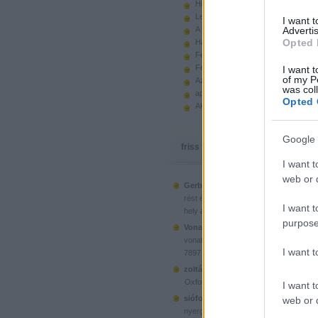
Hiányzó elemek beszerzése
Legoland Németország 2010
I want 
A kastélyok képes története
Advertis
Opted 
Használt legót piacról
Feltörjük a legó ugart
Fehérítsd ki!
I want t
of my P
Az Indiana Jones készletek
was col
apró. hirdetés.
Opted 
Akciók, újdonságok a polcon, nagy
Google 
friss topikok
I want t
web or d
Gerberus:
Mostanra már a Lego is észr
(
2025.06.28. 05:15
)
rést é...
Ahol ni
I want t
hely a klónoknak
purpose
Vonatotkeresek1:
@BorZol: Üdv, hol l
(
2024.11.15. 14:12
)
vonatot venni...
I want 
7897 Passenger Train
(
2020.1
zoltán999:
kockawebshop.hu
Oxford, a dél-koreai klón
I want t
siófoki35:
A platós teherautó szerinte
web or d
(
2020.06.26. 21:25
)
nyergesvonta...