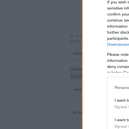
If you wish 
sensitive in
confirm you
continue se
information 
further disc
Ha te is küldenél egy végigjátszást, 
participants
hogyan, hova, mikor, kivel és miért,
akkor
Downstream 
keresés
Please note
information 
deny consent
in below Go
Persona
Közösség
I want t
Opted 
Ez megy
I want t
Opted 