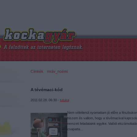
Címkék
»
mráv_noémi
A tévémaci-kód
2011.02.28. 06:30 -
tutuka
Nem véletlenül nyomattam jó előre a fészbukon 
hiszem és vallom, hogy a tévémacival kapcsola
nemzeti feladataink egyike. Valódi elszámoltatá
csapatta…