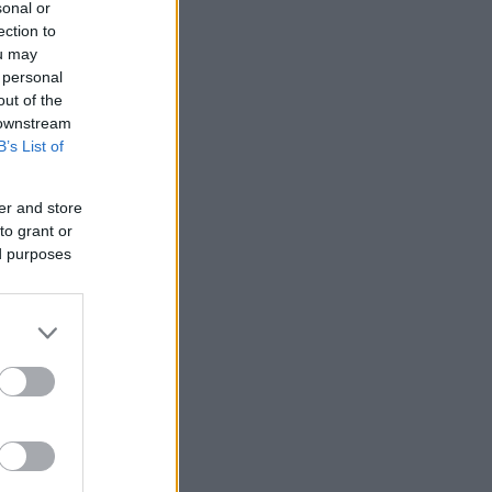
sonal or
ection to
ou may
 personal
out of the
 downstream
B’s List of
er and store
to grant or
ed purposes