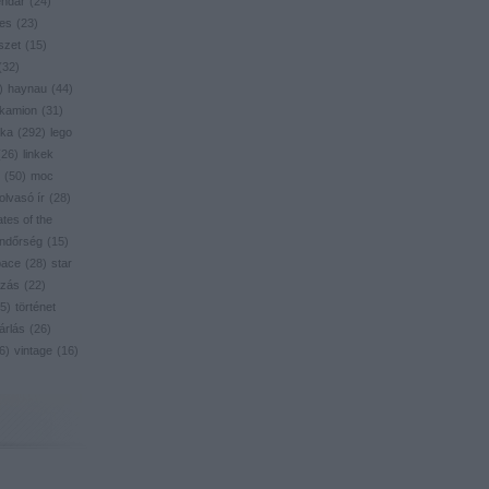
endar
(
24
)
res
(
23
)
szet
(
15
)
(
32
)
)
haynau
(
44
)
kamion
(
31
)
ika
(
292
)
lego
(
26
)
linkek
(
50
)
moc
olvasó ír
(
28
)
ates of the
ndőrség
(
15
)
pace
(
28
)
star
zás
(
22
)
5
)
történet
árlás
(
26
)
6
)
vintage
(
16
)