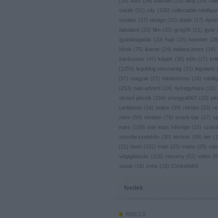
(
18
)
autó
(
26
)
batman
(
15
)
blog
(
29
)
cal
castle
(
51
)
city
(
185
)
collectable minifigu
creator
(
37
)
design
(
15
)
duplo
(
17
)
építé
fabuland
(
20
)
film
(
20
)
greg36
(
21
)
gyár
gyárlátogatás
(
20
)
hajó
(
15
)
hammer
(
28
hírek
(
75
)
ikarus
(
24
)
indiana jones
(
18
)
karácsony
(
47
)
képek
(
36
)
klón
(
17
)
krit
(
1259
)
legoblog visszavág
(
15
)
legoland
(
57
)
magyar
(
27
)
mindstorms
(
16
)
minifig
(
253
)
napi advent
(
24
)
nyíregyháza
(
16
)
olvasó játszik
(
184
)
orangyal007
(
15
)
pir
caribbean
(
16
)
police
(
39
)
reklám
(
23
)
re
retro
(
50
)
röviden
(
79
)
snack bar
(
17
)
s
wars
(
109
)
star wars hétvége
(
15
)
szava
szerdai szelektív
(
30
)
technic
(
86
)
tier
(
1
(
21
)
town
(
101
)
train
(
23
)
trains
(
25
)
vás
végigjátszás
(
116
)
verseny
(
52
)
video
(
6
vonat
(
16
)
zene
(
18
)
Címkefelhő
feedek
RSS 2.0