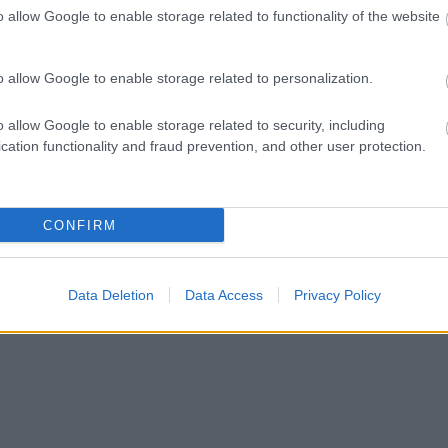
o allow Google to enable storage related to functionality of the website
ct? El lehet
ába 833
blog, és
o allow Google to enable storage related to personalization.
Fuss el véle!
meg használtan
o allow Google to enable storage related to security, including
zik: 7636
cation functionality and fraud prevention, and other user protection.
szépen a
6. 17:50
)
CONFIRM
Data Deletion
Data Access
Privacy Policy