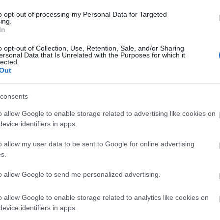
to opt-out of processing my Personal Data for Targeted
ing.
In
o opt-out of Collection, Use, Retention, Sale, and/or Sharing
ersonal Data that Is Unrelated with the Purposes for which it
lected.
Out
szerű árak
consents
o allow Google to enable storage related to advertising like cookies on
evice identifiers in apps.
evette a piaci
ncs LEGO, van
o allow my user data to be sent to Google for online advertising
s.
ehet most ilyen
Olvasó játszik:
to allow Google to send me personalized advertising.
1.17. 05:23
)
o allow Google to enable storage related to analytics like cookies on
m inkább
evice identifiers in apps.
Végigjátszás: