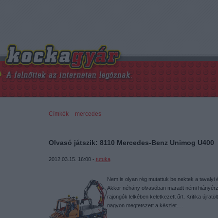
Címkék
»
mercedes
Olvasó játszik: 8110 Mercedes-Benz Unimog U400
2012.03.15. 16:00 -
tutuka
Nem is olyan rég mutattuk be nektek a tavalyi 
Akkor néhány olvasóban maradt némi hiányérzet. 
rajongók lelkében keletkezett űrt. Kritika újrat
nagyon megtetszett a készlet.…