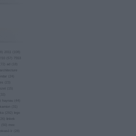
8
)
2011
(
108
)
7/10
(
57
)
7553
(
72
)
ad
(
18
)
architecture
endar
(
24
)
res
(
23
)
szet
(
15
)
(
32
)
)
haynau
(
44
)
kamion
(
31
)
ika
(
292
)
lego
(
26
)
linkek
(
50
)
moc
olvasó ír
(
28
)