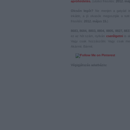
apróhirdetés.
(utolsó frissítés:
2012. máj
Olcsón legót?
Ne menjen a gatyád i
inkább, a jó olvasók megosztják a tutit 
frissítés:
2012. május 15.
)
8683, 8684, 8803, 8804, 8805, 8827, 883
ez az hét szám, nyilván
cserélgetni
is a
Vagy csak hozzászólni. Vagy csak me
Akármit. Bármit.
Végigjátszás adatbázis: