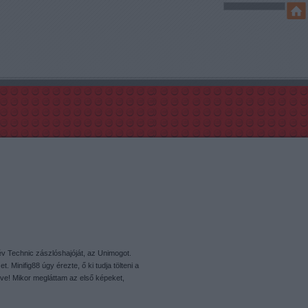
év Technic zászlóshajóját, az Unimogot.
Minifig88 úgy érezte, ő ki tudja tölteni a
öltve! Mikor megláttam az első képeket,