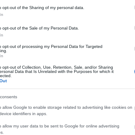
o opt-out of the Sharing of my personal data.
In
Tetszik
0
14
komment
o opt-out of the Sale of my Personal Data.
In
Címkék:
mercedes
shelby
lego
mustang
edward
portugal
fabuland
szerdai sz
to opt-out of processing my Personal Data for Targeted
ing.
In
o opt-out of Collection, Use, Retention, Sale, and/or Sharing
ersonal Data that Is Unrelated with the Purposes for which it
lected.
Out
consents
o allow Google to enable storage related to advertising like cookies on
evice identifiers in apps.
szerű árak
o allow my user data to be sent to Google for online advertising
s.