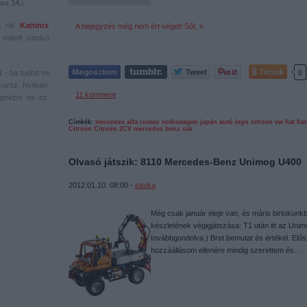
us 14.
)
s rá!
Kattints
A bejegyzés még nem ért véget! Sőt. »
veled! (utolsó
Tetszik
0
1
- ha tudod mi
karsz. Nyilván.
11
komment
gnézni mi ez.
Címkék:
mercedes
alfa romeo
volkswagen
japán
autó
lego
citroen
vw
fiat
fia
Citroën
Citroën 2CV
mercedes benz ssk
Olvasó játszik: 8110 Mercedes-Benz Unimog U400
2012.01.10. 08:00 -
tutuka
Még csak január eleje van, és máris birtokunk
készletének végigjátszása: T1 után itt az Unimo
továbbgondolva.) Bret bemutat és értékel. Elős
hozzáállásom ellenére mindig szerettem és…