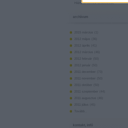
Hiányzó elemek beszerzése
archívum
2015 március
(
1
)
2012 május
(
36
)
2012 április
(
41
)
2012 március
(
46
)
2012 február
(
50
)
2012 január
(
50
)
2011 december
(
73
)
2011 november
(
50
)
2011 október
(
50
)
2011 szeptember
(
44
)
2011 augusztus
(
46
)
2011 július
(
45
)
Tovább
...
kontakt, infó