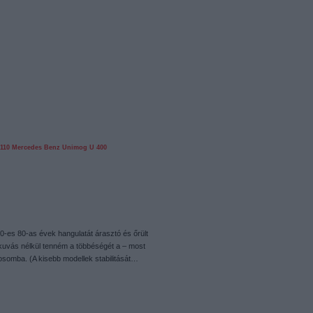
110
Mercedes Benz Unimog U 400
70-es 80-as évek hangulatát árasztó és őrült
uvás nélkül tenném a többéségét a – most
rosomba. (A kisebb modellek stabilitását…