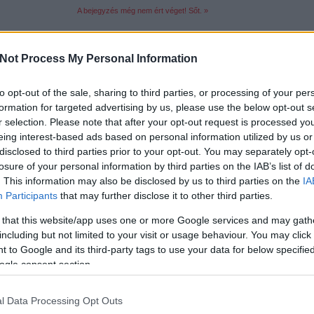
A bejegyzés még nem ért véget! Sőt. »
Tetszik
0
Not Process My Personal Information
22
komment
to opt-out of the sale, sharing to third parties, or processing of your per
formation for targeted advertising by us, please use the below opt-out s
Címkék:
mercedes
lego
bret
technic
8110
Mercedes-Benz Unimog U400
unimo
r selection. Please note that after your opt-out request is processed y
eing interest-based ads based on personal information utilized by us or
Szerdai szelektív
disclosed to third parties prior to your opt-out. You may separately opt-
losure of your personal information by third parties on the IAB’s list of
2011.08.10. 07:32 -
tutuka
. This information may also be disclosed by us to third parties on the
IA
Participants
that may further disclose it to other third parties.
Mivel Edward eladta a csónakját a flottaépítés
szüksége volt egy nagyobb gépre. Ha valaki mo
 that this website/app uses one or more Google services and may gath
vendégem egy sörre és egy sajtos-tejfölös láng
főbejárathoz legközelebb…
including but not limited to your visit or usage behaviour. You may click 
 to Google and its third-party tags to use your data for below specifi
csak nem tudod
ogle consent section.
 kattints
!
l Data Processing Opt Outs
A bejegyzés még nem ért véget! Sőt. »