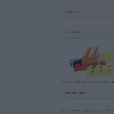
Legózni jó.
apróhirdet
Megveszed. Eladod. Cseréled. Beréled.
A
Hasznosságok
Itt megveheted, eladhatod, elcserélhet