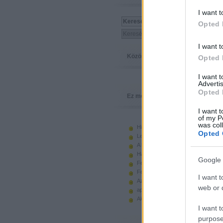
I want t
Opted 
I want t
Közösség
Opted 
I want 
Advertis
Opted 
Ez megy
I want t
of my P
was col
Hiányzó elemek beszerzése
Opted 
Legoland Németország 2010
A kastélyok képes története
Használt legót piacról
Google 
Feltörjük a legó ugart
Fehérítsd ki!
I want t
Az Indiana Jones készletek
web or d
apró. hirdetés.
Akciók, újdonságok a polcon, nagy
I want t
purpose