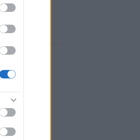
elektív
evo77
eastpole77