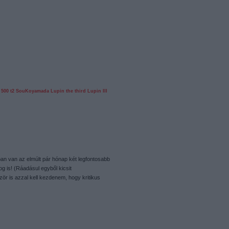
t 500
t2
SouKoyamada
Lupin the third
Lupin III
ban van az elmúlt pár hónap két legfontosabb
g is! (Ráadásul egyből kicsit
zör is azzal kell kezdenem, hogy kritikus