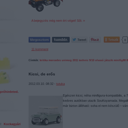
A bejegyzés még nem ért véget! Sőt. »
Tetszik
0
11
komment
Címkék:
kritika
mercedes
unimog
2011
technic
9/10
olvasó játszik
minifig88
8
Kicsi, de erős
2012.03.10. 08:32 -
tutuka
próhirdeted.
Egészen kicsi, néha minifigura-kompatibilis, a 
kedves autókban utazik SouKoyamada. Megalk
már bizton állítható: soha el nem készülő – vá
ed!
Kockagyári