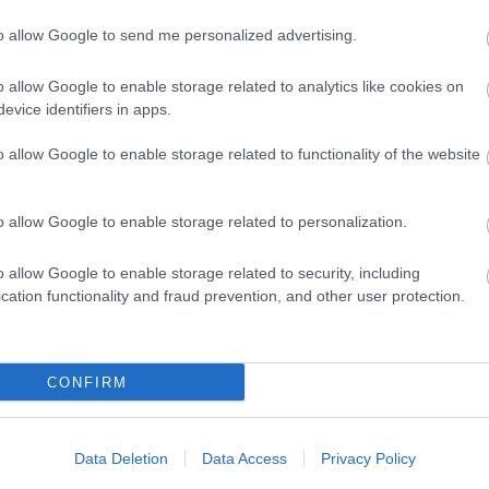
to allow Google to send me personalized advertising.
evette a piaci
o allow Google to enable storage related to analytics like cookies on
ncs LEGO, van
evice identifiers in apps.
ehet most ilyen
o allow Google to enable storage related to functionality of the website
Olvasó játszik:
1.17. 05:23
)
o allow Google to enable storage related to personalization.
m inkább
Végigjátszás:
o allow Google to enable storage related to security, including
cation functionality and fraud prevention, and other user protection.
ct? El lehet
ába 833
blog, és
Fuss el véle!
CONFIRM
meg használtan
zik: 7636
Data Deletion
Data Access
Privacy Policy
szépen a
6. 17:50
)