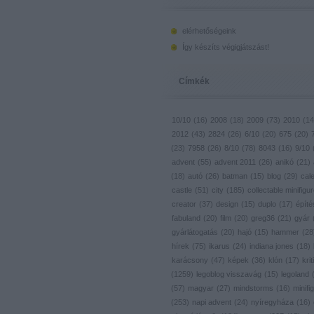
elérhetőségeink
Így készíts végigjátszást!
Címkék
10/10
(
16
)
2008
(
18
)
2009
(
73
)
2010
(
14
2012
(
43
)
2824
(
26
)
6/10
(
20
)
675
(
20
)
(
23
)
7958
(
26
)
8/10
(
78
)
8043
(
16
)
9/10
advent
(
55
)
advent 2011
(
26
)
anikó
(
21
)
(
18
)
autó
(
26
)
batman
(
15
)
blog
(
29
)
cal
castle
(
51
)
city
(
185
)
collectable minifigu
creator
(
37
)
design
(
15
)
duplo
(
17
)
építé
fabuland
(
20
)
film
(
20
)
greg36
(
21
)
gyár
gyárlátogatás
(
20
)
hajó
(
15
)
hammer
(
28
hírek
(
75
)
ikarus
(
24
)
indiana jones
(
18
)
karácsony
(
47
)
képek
(
36
)
klón
(
17
)
krit
(
1259
)
legoblog visszavág
(
15
)
legoland
(
57
)
magyar
(
27
)
mindstorms
(
16
)
minifig
(
253
)
napi advent
(
24
)
nyíregyháza
(
16
)