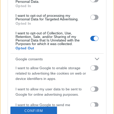
Personal Data.
Opted In
I want to opt-out of processing my
Personal Data for Targeted Advertising.
Opted In
I want to opt-out of Collection, Use,
Retention, Sale, and/or Sharing of my
Personal Data that Is Unrelated with the
Röviden: linkek, egyebek
Purposes for which it was collected.
Opted Out
Rékocs
•
2012. február 17.
12
Google consents
Malte Dorowski nem elég, hogy iszonyatosan jó
I want to allow Google to enable storage
Porschékat épít, azok közlését mindig csütörtökre
related to advertising like cookies on web or
időzíti, így nekem már csak az a dolgom, hogy
device identifiers in apps.
betegyem a pénteki válogatásba. Íme: Ruf CTR
Yellowbird. Az élelmes magyar vállalkozók ott
I want to allow my user data to be sent to
spórolnak a költségeken ahol tudnak. Zsoltmester
Google for online advertising purposes.
egyenesen a…
I want to allow Google to send me
personalized advertising.
CONFIRM
Porsche 935/78 Moby Dick Martini