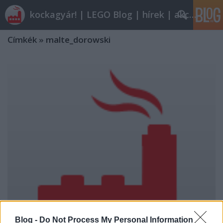
kockagyár! | LEGO Blog | hírek | akciók |
Címkék
»
malte_dorowski
Blog -
Do Not Process My Personal Information