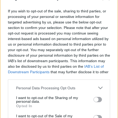
If you wish to opt-out of the sale, sharing to third parties, or
processing of your personal or sensitive information for
targeted advertising by us, please use the below opt-out
Röviden: linkek, egyebek
section to confirm your selection. Please note that after your
Rékocs
•
2012. március 02.
6
opt-out request is processed you may continue seeing
interest-based ads based on personal information utilized by
us or personal information disclosed to third parties prior to
Az én lengyelem újabb Porschéja. Az Octan cég már
your opt-out. You may separately opt-out of the further
kinőtte a Földet, a kutatások galaktikus mezők
disclosure of your personal information by third parties on the
feltárására irányulnak. A jeruzsálemi Szikladóm
IAB’s list of downstream participants. This information may
beleférne az Architecture-sorozatba? Ha már
also be disclosed by us to third parties on the
IAB’s List of
Architecture: Tier jól megépítette Yooha Egri…
Downstream Participants
that may further disclose it to other
third parties.
Please note that this website/app uses one or more Google
Personal Data Processing Opt Outs
services and may gather and store information including but
not limited to your visit or usage behaviour. You may click to
I want to opt-out of the Sharing of my
personal data.
grant or deny consent to Google and its third-party tags to
Opted In
use your data for below specified purposes in below Google
consent section.
I want to opt-out of the Sale of my