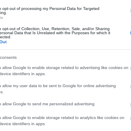
to opt-out of processing my Personal Data for Targeted
ing.
In
o opt-out of Collection, Use, Retention, Sale, and/or Sharing
ersonal Data that Is Unrelated with the Purposes for which it
lected.
Out
szerű árak
consents
o allow Google to enable storage related to advertising like cookies on
evice identifiers in apps.
evette a piaci
ncs LEGO, van
o allow my user data to be sent to Google for online advertising
s.
ehet most ilyen
Olvasó játszik:
to allow Google to send me personalized advertising.
1.17. 05:23
)
o allow Google to enable storage related to analytics like cookies on
m inkább
evice identifiers in apps.
Végigjátszás: