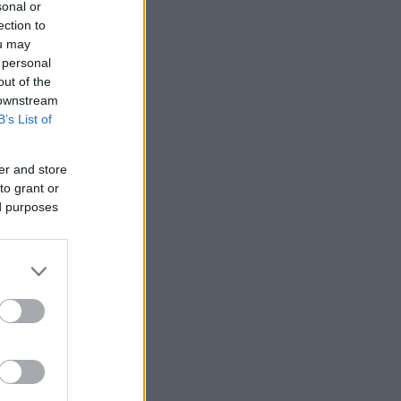
sonal or
ection to
ou may
 personal
out of the
 downstream
B’s List of
er and store
to grant or
ed purposes