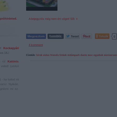
próhirdeted.
A bejegyzés még nem ért véget! Sőt. »
Tetszik
0
4
komment
ed!
Kockagyári
us 14.
)
Címkék:
hírek
video
friends
linkek
vidámpark
dante
moc
egyebek
miniversen
s rá!
Kattints
veled! (utolsó
1
- ha tudod mi
karsz. Nyilván.
gnézni mi ez.