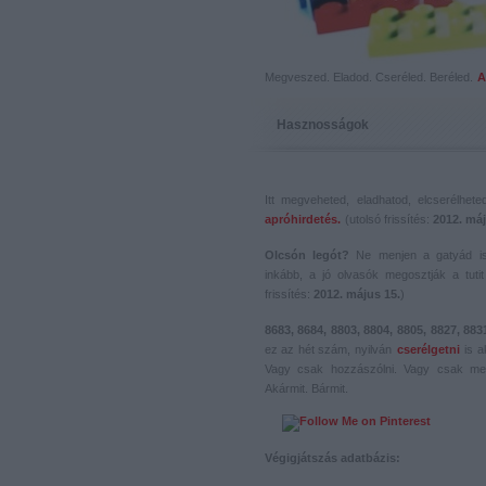
Megveszed. Eladod. Cseréled. Beréled.
A
Hasznosságok
Itt megveheted, eladhatod, elcserélhet
apróhirdetés.
(utolsó frissítés:
2012. máj
Olcsón legót?
Ne menjen a gatyád i
inkább, a jó olvasók megosztják a tutit 
frissítés:
2012. május 15.
)
8683, 8684, 8803, 8804, 8805, 8827, 883
ez az hét szám, nyilván
cserélgetni
is a
Vagy csak hozzászólni. Vagy csak me
Akármit. Bármit.
Végigjátszás adatbázis: