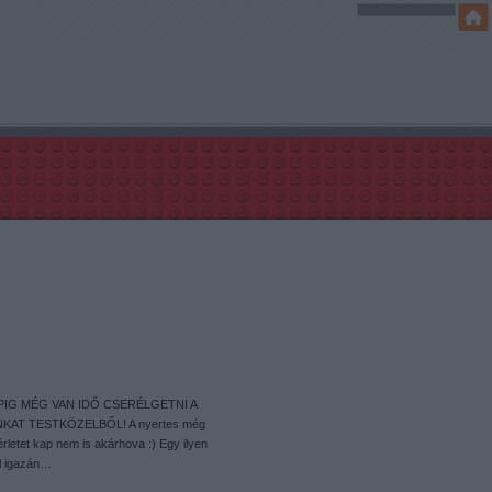
IG MÉG VAN IDŐ CSERÉLGETNI A
KAT TESTKÖZELBŐL! A nyertes még
letet kap nem is akárhova :) Egy ilyen
l igazán…