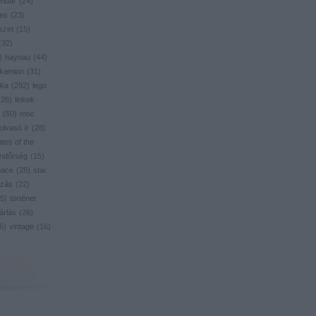
endar
(
24
)
res
(
23
)
szet
(
15
)
(
32
)
)
haynau
(
44
)
kamion
(
31
)
ika
(
292
)
lego
(
26
)
linkek
(
50
)
moc
olvasó ír
(
28
)
ates of the
ndőrség
(
15
)
pace
(
28
)
star
zás
(
22
)
5
)
történet
árlás
(
26
)
6
)
vintage
(
16
)