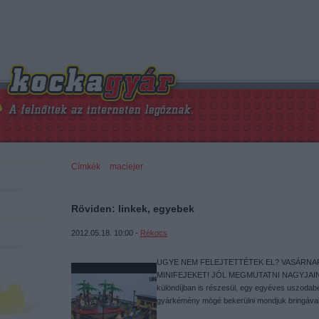
Címkék
»
maciejer
Röviden: linkek, egyebek
2012.05.18. 10:00 -
Rékocs
UGYE NEM FELEJTETTÉTEK EL? VASÁRNAP
MINIFEJEKET! JÓL MEGMUTATNI NAGYJAIN
különdíjban is részesül, egy egyéves uszodabér
gyárkémény mögé bekerülni mondjuk bringáva