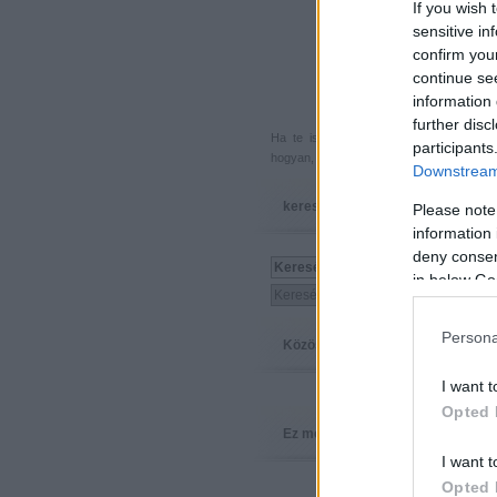
If you wish 
sensitive in
confirm you
continue se
information 
further disc
Ha te is küldenél egy végigjátszást, 
participants
hogyan, hova, mikor, kivel és miért,
akkor
Downstream 
keresés
Please note
information 
deny consent
in below Go
Persona
Közösség
I want t
Opted 
Ez megy
I want t
Opted 