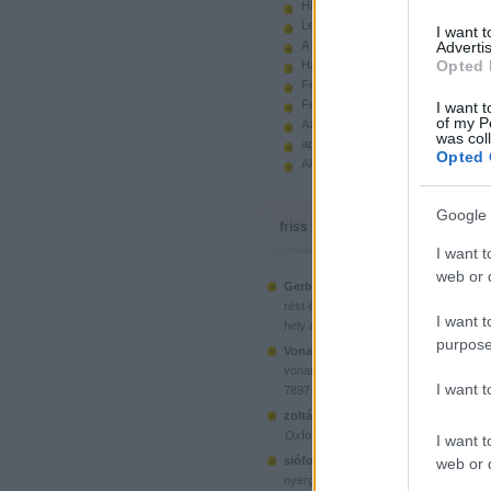
Hiányzó elemek beszerzése
Legoland Németország 2010
I want 
A kastélyok képes története
Advertis
Opted 
Használt legót piacról
Feltörjük a legó ugart
Fehérítsd ki!
I want t
of my P
Az Indiana Jones készletek
was col
apró. hirdetés.
Opted 
Akciók, újdonságok a polcon, nagy
Google 
friss topikok
I want t
web or d
Gerberus:
Mostanra már a Lego is észr
(
2025.06.28. 05:15
)
rést é...
Ahol ni
I want t
hely a klónoknak
purpose
Vonatotkeresek1:
@BorZol: Üdv, hol l
(
2024.11.15. 14:12
)
vonatot venni...
I want 
7897 Passenger Train
(
2020.1
zoltán999:
kockawebshop.hu
Oxford, a dél-koreai klón
I want t
siófoki35:
A platós teherautó szerinte
web or d
(
2020.06.26. 21:25
)
nyergesvonta...