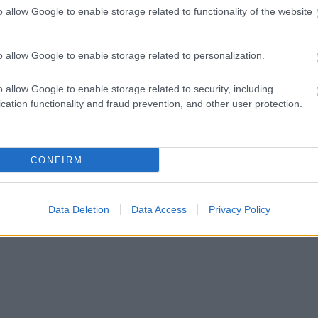
o allow Google to enable storage related to functionality of the website
ct? El lehet
ába 833
blog, és
o allow Google to enable storage related to personalization.
Fuss el véle!
meg használtan
o allow Google to enable storage related to security, including
zik: 7636
cation functionality and fraud prevention, and other user protection.
szépen a
6. 17:50
)
CONFIRM
Data Deletion
Data Access
Privacy Policy