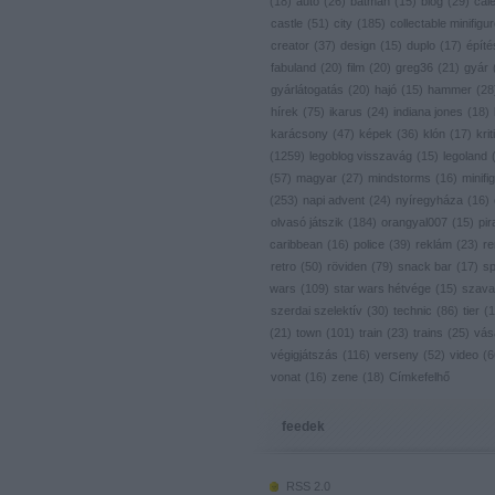
(
18
)
autó
(
26
)
batman
(
15
)
blog
(
29
)
cal
castle
(
51
)
city
(
185
)
collectable minifigu
creator
(
37
)
design
(
15
)
duplo
(
17
)
építé
fabuland
(
20
)
film
(
20
)
greg36
(
21
)
gyár
gyárlátogatás
(
20
)
hajó
(
15
)
hammer
(
28
hírek
(
75
)
ikarus
(
24
)
indiana jones
(
18
)
karácsony
(
47
)
képek
(
36
)
klón
(
17
)
krit
(
1259
)
legoblog visszavág
(
15
)
legoland
(
57
)
magyar
(
27
)
mindstorms
(
16
)
minifig
(
253
)
napi advent
(
24
)
nyíregyháza
(
16
)
olvasó játszik
(
184
)
orangyal007
(
15
)
pir
caribbean
(
16
)
police
(
39
)
reklám
(
23
)
re
retro
(
50
)
röviden
(
79
)
snack bar
(
17
)
s
wars
(
109
)
star wars hétvége
(
15
)
szava
szerdai szelektív
(
30
)
technic
(
86
)
tier
(
1
(
21
)
town
(
101
)
train
(
23
)
trains
(
25
)
vás
végigjátszás
(
116
)
verseny
(
52
)
video
(
6
vonat
(
16
)
zene
(
18
)
Címkefelhő
feedek
RSS 2.0