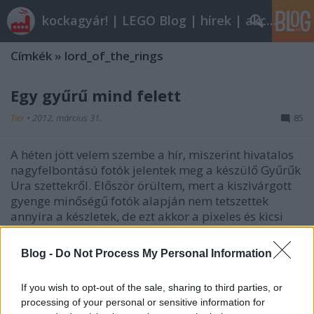
kockagyár! | LEGO Blog | hírek | akciók |
Címkék
»
lord_of_the_rings
Egy gyűrű mind felett
Tier
•
2012. március 31.
85
A héten jött velem szembe a hír, miszerint hivatalos
nagyfelbontású fotók jelentek meg a készülő Gyűrűk
Ura szettekről. Először örültem, mert a kiszivárgott
gyenge minőségű fotók alapján nem tetszettek
annyira a készletek, de ezt akkor a pixeles és kicsi
felbontású képek…
Blog -
Do Not Process My Personal Information
Röviden: linkek, egyebek
If you wish to opt-out of the sale, sharing to third parties, or
Rékocs
•
2012. január 27.
14
processing of your personal or sensitive information for