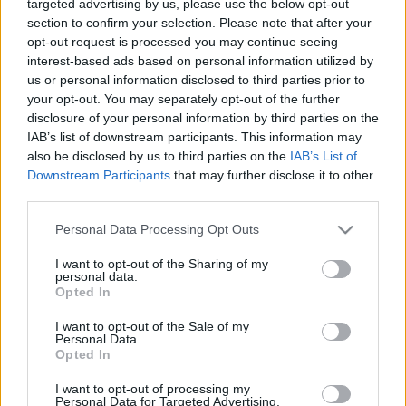
targeted advertising by us, please use the below opt-out
Képek, hírek a nyáron megjelenő készletekről a UK
section to confirm your selection. Please note that after your
Toy Fairen: Gyűrűk Ura, Star Wars, Super Heroes és
opt-out request is processed you may continue seeing
minden egyéb témában. (Az idei City ádventi
interest-based ads based on personal information utilized by
kalendáriumban tűzoltós téma lesz!) Legó
us or personal information disclosed to third parties prior to
ellenzékiekre bukott ki az orosz rendőrség.
your opt-out. You may separately opt-out of the further
Megjelent az LDD tervezőprogram legújabb…
disclosure of your personal information by third parties on the
IAB’s list of downstream participants. This information may
also be disclosed by us to third parties on the
IAB’s List of
Breaking: LOTR
Downstream Participants
that may further disclose it to other
third parties.
tutuka
•
2011. december 16.
52
Please note that this website/app uses one or more Google
Personal Data Processing Opt Outs
Mielőtt teljesen megtöltitek a postaládánk a hírrel:
services and may gather and store information including but
jövőre érkezik a Gyűrűk ura! Talán még emlékeztek
not limited to your visit or usage behaviour. You may click to
I want to opt-out of the Sharing of my
personal data.
páran, mikor azon keseregtem, hogy milyen kár, hog
grant or deny consent to Google and its third-party tags to
Opted In
use your data for below specified purposes in below Google
nem vagyunk szivárogtatós blog, pedig olyan
consent section.
kontentünk lenne, hogy csak még. Na, a mai lett
I want to opt-out of the Sale of my
Personal Data.
volna az a nagy hír, amit aztán…
Opted In
Gyűrűk ura: gondoljuk csak végig!
I want to opt-out of processing my
Personal Data for Targeted Advertising.