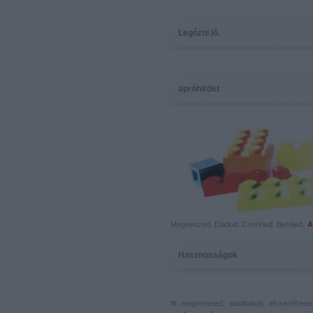
Legózni jó.
apróhirdet
Megveszed. Eladod. Cseréled. Beréled.
A
Hasznosságok
Itt megveheted, eladhatod, elcserélhet