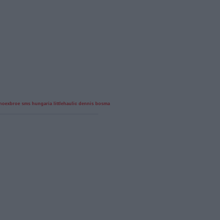
 hoexbroe
sms hungaria
littlehaulic
dennis bosman