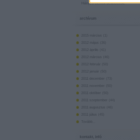
Hiányzó elemek beszerzése
archívum
2015 március
(
1
)
2012 május
(
36
)
2012 április
(
41
)
2012 március
(
46
)
2012 február
(
50
)
2012 január
(
50
)
2011 december
(
73
)
2011 november
(
50
)
2011 október
(
50
)
2011 szeptember
(
44
)
2011 augusztus
(
46
)
2011 július
(
45
)
Tovább
...
kontakt, infó