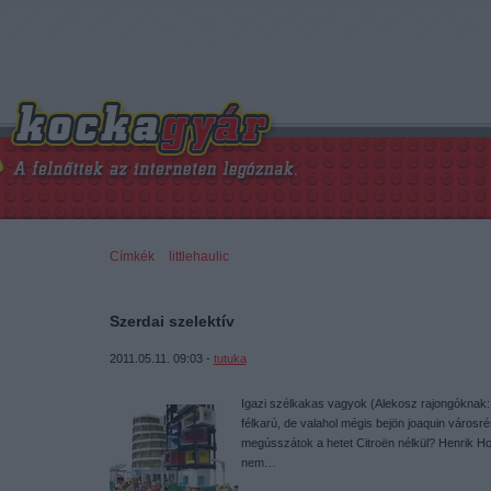
Címkék
»
littlehaulic
Szerdai szelektív
2011.05.11. 09:03 -
tutuka
Igazi szélkakas vagyok (Alekosz rajongóknak
félkarú, de valahol mégis bejön joaquin városrésze
megússzátok a hetet Citroën nélkül? Henrik Hoe
nem…