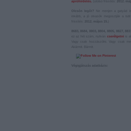
apróhirdetés.
(utolsó frissítés:
2012. máj
Olcsón legót?
Ne menjen a gatyád i
inkább, a jó olvasók megosztják a tutit 
frissítés:
2012. május 15.
)
8683, 8684, 8803, 8804, 8805, 8827, 883
ez az hét szám, nyilván
cserélgetni
is a
Vagy csak hozzászólni. Vagy csak me
Akármit. Bármit.
Végigjátszás adatbázis: