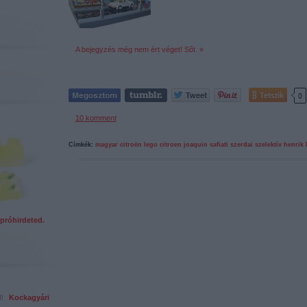
A bejegyzés még nem ért véget! Sőt. »
Tetszik
0
10
komment
Címkék:
magyar
citroën
lego
citroen
joaquin
safiati
szerdai szelektív
henrik
próhirdeted.
ed!
Kockagyári