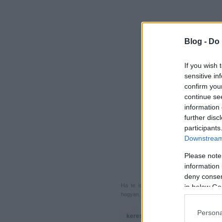
Blog -
Do 
If you wish 
sensitive in
confirm you
continue se
information 
further disc
participants
Downstream 
Please note
information 
deny consent
Ha te is küldenél egy végigjátszást, 
in below Go
hogyan, hova, mikor, kivel és miért,
akkor
Persona
keresés