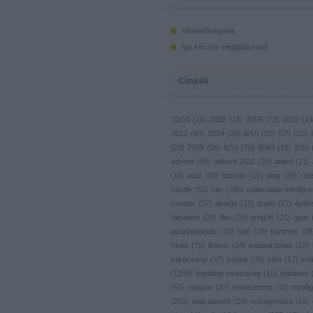
elérhetőségeink
Így készíts végigjátszást!
Címkék
10/10
(
16
)
2008
(
18
)
2009
(
73
)
2010
(
14
2012
(
43
)
2824
(
26
)
6/10
(
20
)
675
(
20
)
(
23
)
7958
(
26
)
8/10
(
78
)
8043
(
16
)
9/10
advent
(
55
)
advent 2011
(
26
)
anikó
(
21
)
(
18
)
autó
(
26
)
batman
(
15
)
blog
(
29
)
cal
castle
(
51
)
city
(
185
)
collectable minifigu
creator
(
37
)
design
(
15
)
duplo
(
17
)
építé
fabuland
(
20
)
film
(
20
)
greg36
(
21
)
gyár
gyárlátogatás
(
20
)
hajó
(
15
)
hammer
(
28
hírek
(
75
)
ikarus
(
24
)
indiana jones
(
18
)
karácsony
(
47
)
képek
(
36
)
klón
(
17
)
krit
(
1259
)
legoblog visszavág
(
15
)
legoland
(
57
)
magyar
(
27
)
mindstorms
(
16
)
minifig
(
253
)
napi advent
(
24
)
nyíregyháza
(
16
)