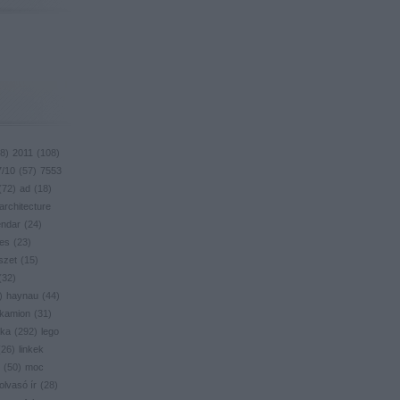
8
)
2011
(
108
)
7/10
(
57
)
7553
(
72
)
ad
(
18
)
architecture
endar
(
24
)
res
(
23
)
szet
(
15
)
(
32
)
)
haynau
(
44
)
kamion
(
31
)
ika
(
292
)
lego
(
26
)
linkek
(
50
)
moc
olvasó ír
(
28
)