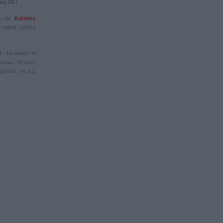
us 14.
)
s rá!
Kattints
veled! (utolsó
1
- ha tudod mi
karsz. Nyilván.
gnézni mi ez.