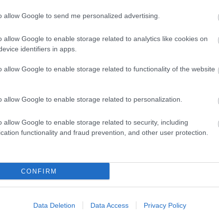
to allow Google to send me personalized advertising.
evette a piaci
o allow Google to enable storage related to analytics like cookies on
ncs LEGO, van
evice identifiers in apps.
ehet most ilyen
o allow Google to enable storage related to functionality of the website
Olvasó játszik:
1.17. 05:23
)
o allow Google to enable storage related to personalization.
m inkább
Végigjátszás:
o allow Google to enable storage related to security, including
cation functionality and fraud prevention, and other user protection.
ct? El lehet
ába 833
blog, és
Fuss el véle!
CONFIRM
meg használtan
zik: 7636
Data Deletion
Data Access
Privacy Policy
szépen a
6. 17:50
)