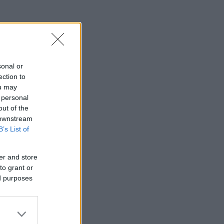
sonal or
ection to
ou may
 personal
out of the
 downstream
B’s List of
er and store
to grant or
ed purposes