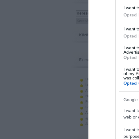
I want t
Opted 
I want t
Közösség
Opted 
I want 
Advertis
Opted 
Ez megy
I want t
of my P
was col
Hiányzó elemek beszerzése
Opted 
Legoland Németország 2010
A kastélyok képes története
Használt legót piacról
Google 
Feltörjük a legó ugart
Fehérítsd ki!
I want t
Az Indiana Jones készletek
web or d
apró. hirdetés.
Akciók, újdonságok a polcon, nagy
I want t
purpose