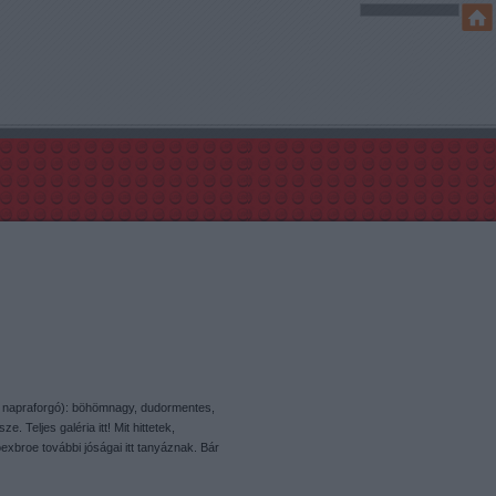
: napraforgó): böhömnagy, dudormentes,
. Teljes galéria itt! Mit hittetek,
xbroe további jóságai itt tanyáznak. Bár