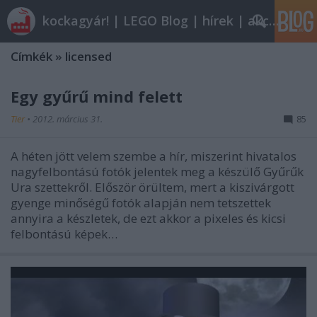
kockagyár! | LEGO Blog | hírek | akciók |
Címkék
»
licensed
Egy gyűrű mind felett
Tier
•
2012. március 31.
85
A héten jött velem szembe a hír, miszerint hivatalos
nagyfelbontású fotók jelentek meg a készülő Gyűrűk
Ura szettekről. Először örültem, mert a kiszivárgott
gyenge minőségű fotók alapján nem tetszettek
annyira a készletek, de ezt akkor a pixeles és kicsi
felbontású képek…