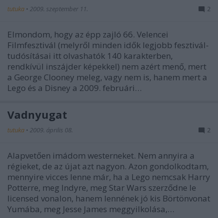
tutuka
•
2009. szeptember 11.
2
Elmondom, hogy az épp zajló 66. Velencei
Filmfesztivál (melyről minden idők legjobb fesztivál-
tudósításai itt olvashatók 140 karakterben,
rendkívül inszájder képekkel) nem azért menő, mert
a George Clooney meleg, vagy nem is, hanem mert a
Lego és a Disney a 2009. februári…
Vadnyugat
tutuka
•
2009. április 08.
2
Alapvetően imádom westerneket. Nem annyira a
régieket, de az újat azt nagyon. Azon gondolkodtam,
mennyire vicces lenne már, ha a Lego nemcsak Harry
Potterre, meg Indyre, meg Star Wars szerződne le
licensed vonalon, hanem lennének jó kis Börtönvonat
Yumába, meg Jesse James meggyilkolása,…