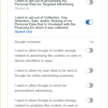
I want to opt-out of processing my
erőszak:Az összes licenszelt termékvonal (beleértve
Personal Data for Targeted Advertising.
még a Toy Story-t is) mind az…
Opted In
I want to opt-out of Collection, Use,
Kis licensz-történet
Retention, Sale, and/or Sharing of my
Personal Data that Is Unrelated with the
Purposes for which it was collected.
tutuka
•
2010. május 29.
37
Opted Out
Ahogy már többször szóba került, a LEGO Indiana
Google consents
Jones-vonal egy úgynevezett licensed theme. Az
I want to allow Google to enable storage
1999-ben megjelent, zömmel tv- és mozifilmek
related to advertising like cookies on web or
alapján készült licenszelt legó készletek
device identifiers in apps.
gyakorlatilag megmentették a játékot a jövőnek. A
Bionicle készletek mellett a Star Wars széria…
I want to allow my user data to be sent to
Google for online advertising purposes.
Harry Potter visszatér
I want to allow Google to send me
SevenBB
•
2010. május 18.
7
personalized advertising.
I want to allow Google to enable storage
A LEGO idén több filmes témával jelentkezik
related to analytics like cookies on web or
egyszerre. A két újonc a Prince of Persa és a Toy