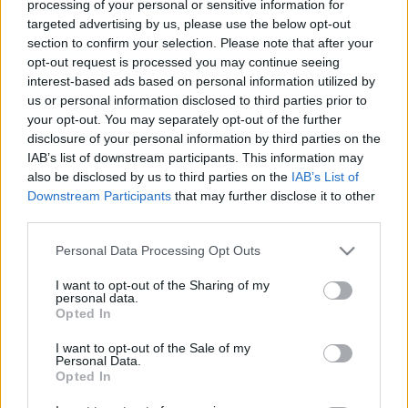
processing of your personal or sensitive information for
targeted advertising by us, please use the below opt-out
Olvasó játszik: 7569 Desert Attack
section to confirm your selection. Please note that after your
opt-out request is processed you may continue seeing
tutuka
•
2010. június 25.
19
interest-based ads based on personal information utilized by
us or personal information disclosed to third parties prior to
Nem kellett sokat várnunk az első Prince of Persia
your opt-out. You may separately opt-out of the further
végigjátszásra. Igaz, hogy cadbane csak egy kisebb
disclosure of your personal information by third parties on the
készletet játszik végig nekünk, de pont egy olyat, ami
IAB’s list of downstream participants. This information may
a vonal hangulatából, ha másért nem, hát a minfigek
also be disclosed by us to third parties on the
IAB’s List of
végett sokat elárul. És figyelem, az eddigi olvasói
Downstream Participants
that may further disclose it to other
kritikák…
third parties.
Please note that this website/app uses one or more Google
Personal Data Processing Opt Outs
Licensz = erőszak?
services and may gather and store information including but
not limited to your visit or usage behaviour. You may click to
I want to opt-out of the Sharing of my
tutuka
•
2010. június 11.
18
personal data.
grant or deny consent to Google and its third-party tags to
Opted In
use your data for below specified purposes in below Google
A licenszelt termékvonalakról szóló poszthoz Anaktól
consent section.
I want to opt-out of the Sale of my
érkezett egy hosszú és meglehetősen komoly
Personal Data.
komment, amiben azt boncolgatja, hogy a licenszelt
Opted In
készletek gyakorlatilag egyetlen kifutása az