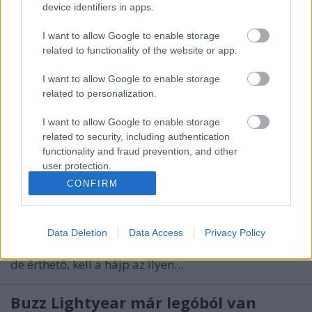
device identifiers in apps.
Story, valamint a 11 éve folyamatosan megjelenő
Star Wars sorozat mellett háromévnyi kihagyás után
I want to allow Google to enable storage
visszatér a Harry Potter sorozat, hat készlettel. A
related to functionality of the website or app.
sorozat még 2001-ben indult,…
I want to allow Google to enable storage
related to personalization.
A Prince of Persia készletek is
I want to allow Google to enable storage
feltűntek
related to security, including authentication
tutuka
•
2009. december 27.
6
functionality and fraud prevention, and other
user protection.
CONFIRM
Vissza a 2010-es készletek felfedéséhez! Azt magától
a LEGOtól tudom, hogy lesz jövőre Prince of Persia
vonal, de képet még nem láttam egyet
sem.Máig.Egyelőre csak béna, igazi pletyka
Data Deletion
Data Access
Privacy Policy
minőségben köröznek a képek a kibukott 4 szettről,
de érthető, kell a hájp az ilyen…
Buzz Lightyear már legóból van