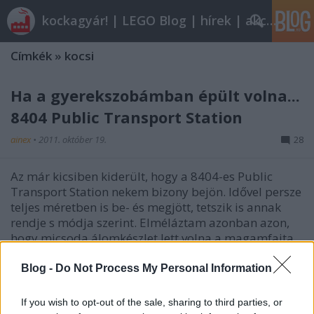
kockagyár! | LEGO Blog | hírek | akciók |
Címkék
»
kocsi
Ha a gyerekszobámban épült volna...
8404 Public Transport Station
ainex
•
2011. október 19.
28
Az már kicsiben kiderült, hogy a 8404-es Public
Transport Station nekem bizony bejön. Idővel persze
teljes méretben is be- és megjött, tetszik is annak
rendje s módja szerint. Elméláztam azonban azon,
hogy micsoda álomkészlet lett volna a magamfajta
tömegközlekedésen nevelkedett…
Blog -
Do Not Process My Personal Information
Szerdai szelektív
If you wish to opt-out of the sale, sharing to third parties, or