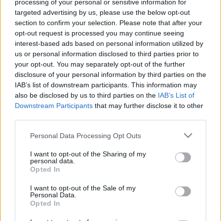
ainex
•
2011. augusztus 03.
8
processing of your personal or sensitive information for
targeted advertising by us, please use the below opt-out
section to confirm your selection. Please note that after your
Ma a kicsitől a nagy felé fogunk haladni. Ha már
opt-out request is processed you may continue seeing
tegnap úgyis jól behajóztunk:Peter Lewandowski
interest-based ads based on personal information utilized by
alkotásaMondaynoodle egy fokkal nagyobban, a
us or personal information disclosed to third parties prior to
levegőben hasít:Apache Longbow (a galériában
your opt-out. You may separately opt-out of the further
összevetheted az eredetivel is, érdemes)Még mindig
disclosure of your personal information by third parties on the
apró lépték. Ezt überelje valaki:Az igen…
IAB’s list of downstream participants. This information may
also be disclosed by us to third parties on the
IAB’s List of
Régen még a versenyautó is jobb volt
Downstream Participants
that may further disclose it to other
third parties.
(vagy nem)
Please note that this website/app uses one or more Google
Personal Data Processing Opt Outs
ainex
•
2011. március 31.
6
services and may gather and store information including but
not limited to your visit or usage behaviour. You may click to
I want to opt-out of the Sharing of my
personal data.
A Lego versenyautó sajátja, hogy irdatlan
grant or deny consent to Google and its third-party tags to
Opted In
gyorsulásra (instant hangsebességre) és lassulásra
use your data for below specified purposes in below Google
(pillanatstopra) képes, közben akár derékszögben is
consent section.
I want to opt-out of the Sale of my
kanyarodik, viszont az egyszerre befutható távot hol
Personal Data.
Opted In
a gyerek karnyújtása, hol a kerekek - általában igen
mérsékelt - gördülési…