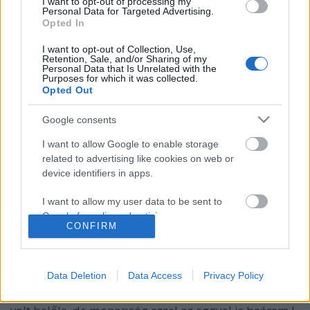
I want to opt-out of processing my
Personal Data for Targeted Advertising.
Opted In
Végigjátszás: 6604 Formula 1 Racer
I want to opt-out of Collection, Use,
ainex
•
2011. március 31.
10
Retention, Sale, and/or Sharing of my
Personal Data that Is Unrelated with the
Purposes for which it was collected.
Volt idő (mármint a mai világ előtt is), amikor a
Opted Out
leszúrt orrú, magas farú, ék alakú autók voltak
Google consents
divatban. Volt, akinek bitang jól állt, meg volt, akinek
nem. Például neki sem:I. AlapadatokNeve: Formula 1
I want to allow Google to enable storage
Racer (forma1-es versenyautó)Száma: 6604Téma:
related to advertising like cookies on web or
TownAltéma: RacingKiadás…
device identifiers in apps.
Végigjátszás: 6503 Sprint Racer
I want to allow my user data to be sent to
Google for online advertising purposes.
CONFIRM
ainex
•
2011. március 31.
17
I want to allow Google to send me
personalized advertising.
Ez szerintem egy vérbeli forma1-es autó, méghozzá
Data Deletion
Data Access
Privacy Policy
a Shell színsémának köszönhetően az egyik
I want to allow Google to enable storage
legszebb, amit valaha láttam. Annak idején kettő is
related to analytics like cookies on web or