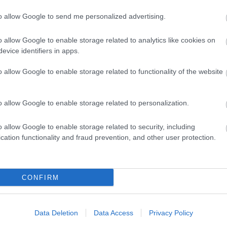
to allow Google to send me personalized advertising.
evette a piaci
o allow Google to enable storage related to analytics like cookies on
ncs LEGO, van
evice identifiers in apps.
ehet most ilyen
o allow Google to enable storage related to functionality of the website
Olvasó játszik:
1.17. 05:23
)
o allow Google to enable storage related to personalization.
m inkább
Végigjátszás:
o allow Google to enable storage related to security, including
cation functionality and fraud prevention, and other user protection.
ct? El lehet
ába 833
blog, és
Fuss el véle!
CONFIRM
meg használtan
zik: 7636
Data Deletion
Data Access
Privacy Policy
szépen a
6. 17:50
)