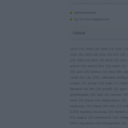
elérhetőségeink
Így készíts végigjátszást!
Címkék
10/10
(
16
)
2008
(
18
)
2009
(
73
)
2010
(
14
2012
(
43
)
2824
(
26
)
6/10
(
20
)
675
(
20
)
(
23
)
7958
(
26
)
8/10
(
78
)
8043
(
16
)
9/10
advent
(
55
)
advent 2011
(
26
)
anikó
(
21
)
(
18
)
autó
(
26
)
batman
(
15
)
blog
(
29
)
cal
castle
(
51
)
city
(
185
)
collectable minifigu
creator
(
37
)
design
(
15
)
duplo
(
17
)
építé
fabuland
(
20
)
film
(
20
)
greg36
(
21
)
gyár
gyárlátogatás
(
20
)
hajó
(
15
)
hammer
(
28
hírek
(
75
)
ikarus
(
24
)
indiana jones
(
18
)
karácsony
(
47
)
képek
(
36
)
klón
(
17
)
krit
(
1259
)
legoblog visszavág
(
15
)
legoland
(
57
)
magyar
(
27
)
mindstorms
(
16
)
minifig
(
253
)
napi advent
(
24
)
nyíregyháza
(
16
)