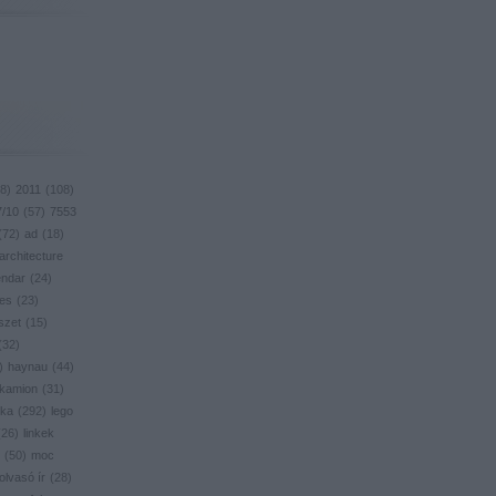
8
)
2011
(
108
)
7/10
(
57
)
7553
(
72
)
ad
(
18
)
architecture
endar
(
24
)
res
(
23
)
szet
(
15
)
(
32
)
)
haynau
(
44
)
kamion
(
31
)
ika
(
292
)
lego
(
26
)
linkek
(
50
)
moc
olvasó ír
(
28
)