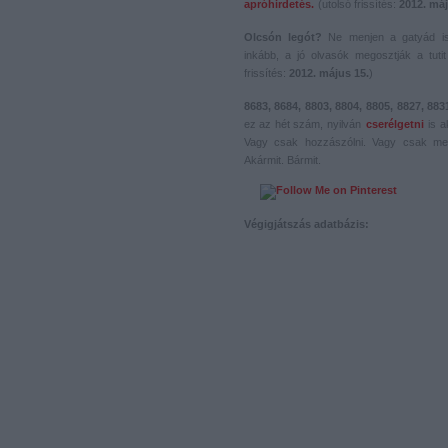
apróhirdetés.
(utolsó frissítés:
2012. máj
Olcsón legót?
Ne menjen a gatyád i
inkább, a jó olvasók megosztják a tutit 
frissítés:
2012. május 15.
)
8683, 8684, 8803, 8804, 8805, 8827, 883
ez az hét szám, nyilván
cserélgetni
is a
Vagy csak hozzászólni. Vagy csak me
Akármit. Bármit.
Végigjátszás adatbázis: