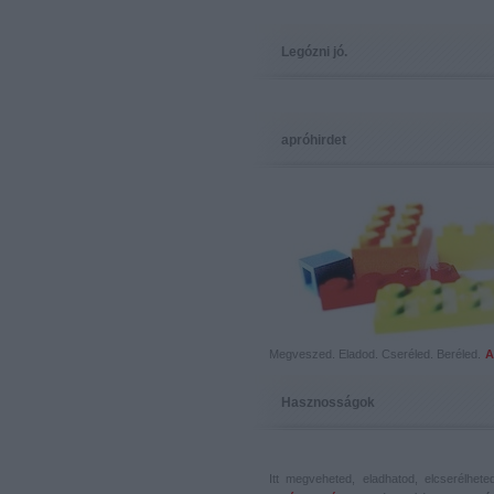
Legózni jó.
apróhirdet
Megveszed. Eladod. Cseréled. Beréled.
A
Hasznosságok
Itt megveheted, eladhatod, elcserélhet