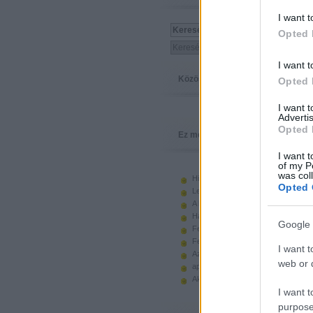
I want t
Opted 
I want t
Közösség
Opted 
I want 
Advertis
Opted 
Ez megy
I want t
of my P
was col
Hiányzó elemek beszerzése
Opted 
Legoland Németország 2010
A kastélyok képes története
Használt legót piacról
Google 
Feltörjük a legó ugart
Fehérítsd ki!
I want t
Az Indiana Jones készletek
web or d
apró. hirdetés.
Akciók, újdonságok a polcon, nagy
I want t
purpose