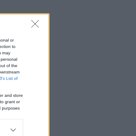
sonal or
ection to
ou may
 personal
out of the
 downstream
B’s List of
er and store
to grant or
ed purposes