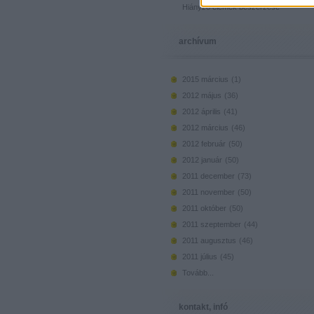
Hiányzó elemek beszerzése
archívum
2015 március
(
1
)
2012 május
(
36
)
2012 április
(
41
)
2012 március
(
46
)
2012 február
(
50
)
2012 január
(
50
)
2011 december
(
73
)
2011 november
(
50
)
2011 október
(
50
)
2011 szeptember
(
44
)
2011 augusztus
(
46
)
2011 július
(
45
)
Tovább
...
kontakt, infó