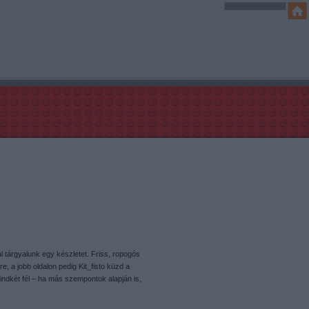
 tárgyalunk egy készletet. Friss, ropogós
e, a jobb oldalon pedig Kit_fisto küzd a
indkét fél – ha más szempontok alapján is,