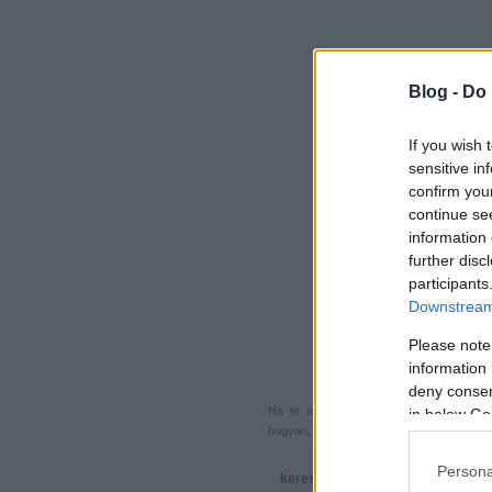
Blog -
Do 
If you wish 
sensitive in
confirm you
continue se
information 
further disc
participants
Downstream 
Please note
information 
deny consent
Ha te is küldenél egy végigjátszást, 
in below Go
hogyan, hova, mikor, kivel és miért,
akkor
Persona
keresés