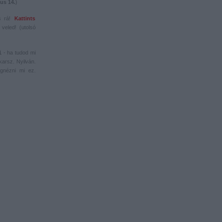
us 14.
)
s rá!
Kattints
veled! (utolsó
1
- ha tudod mi
karsz. Nyilván.
gnézni mi ez.