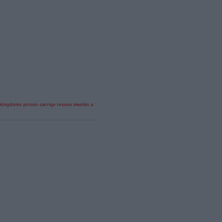
kingdoms
prison carrige rescue
mentés a