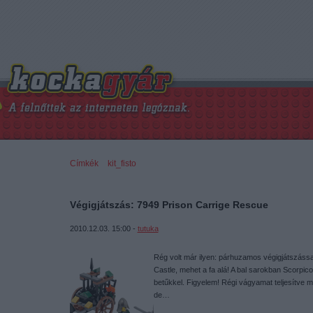
Címkék
»
kit_fisto
Végigjátszás: 7949 Prison Carrige Rescue
2010.12.03. 15:00 -
tutuka
Rég volt már ilyen: párhuzamos végigjátszással
Castle, mehet a fa alá! A bal sarokban Scorpicor
betűkkel. Figyelem! Régi vágyamat teljesítve m
de…