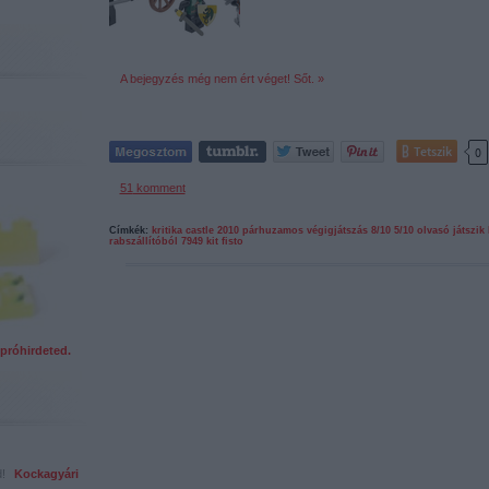
A bejegyzés még nem ért véget! Sőt. »
Tetszik
0
51
komment
Címkék:
kritika
castle
2010
párhuzamos
végigjátszás
8/10
5/10
olvasó játszik
rabszállítóból
7949
kit fisto
próhirdeted.
ed!
Kockagyári