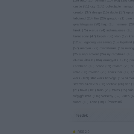
(
18
)
autó
(
26
)
batman
(
15
)
blog
(
29
)
cal
castle
(
51
)
city
(
185
)
collectable minifigu
creator
(
37
)
design
(
15
)
duplo
(
17
)
építé
fabuland
(
20
)
film
(
20
)
greg36
(
21
)
gyár
gyárlátogatás
(
20
)
hajó
(
15
)
hammer
(
28
hírek
(
75
)
ikarus
(
24
)
indiana jones
(
18
)
karácsony
(
47
)
képek
(
36
)
klón
(
17
)
krit
(
1259
)
legoblog visszavág
(
15
)
legoland
(
57
)
magyar
(
27
)
mindstorms
(
16
)
minifig
(
253
)
napi advent
(
24
)
nyíregyháza
(
16
)
olvasó játszik
(
184
)
orangyal007
(
15
)
pir
caribbean
(
16
)
police
(
39
)
reklám
(
23
)
re
retro
(
50
)
röviden
(
79
)
snack bar
(
17
)
s
wars
(
109
)
star wars hétvége
(
15
)
szava
szerdai szelektív
(
30
)
technic
(
86
)
tier
(
1
(
21
)
town
(
101
)
train
(
23
)
trains
(
25
)
vás
végigjátszás
(
116
)
verseny
(
52
)
video
(
6
vonat
(
16
)
zene
(
18
)
Címkefelhő
feedek
RSS 2.0