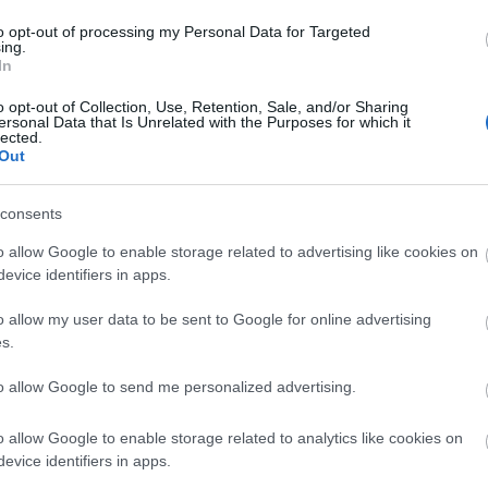
to opt-out of processing my Personal Data for Targeted
ing.
In
o opt-out of Collection, Use, Retention, Sale, and/or Sharing
ersonal Data that Is Unrelated with the Purposes for which it
lected.
Out
szerű árak
consents
o allow Google to enable storage related to advertising like cookies on
evice identifiers in apps.
evette a piaci
ncs LEGO, van
o allow my user data to be sent to Google for online advertising
s.
ehet most ilyen
Olvasó játszik:
to allow Google to send me personalized advertising.
1.17. 05:23
)
o allow Google to enable storage related to analytics like cookies on
m inkább
evice identifiers in apps.
Végigjátszás: