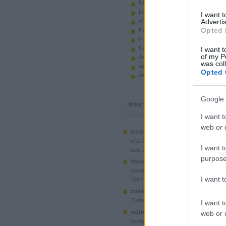
Hiányzó elemek beszerzése
Legoland Németország 2010
I want 
A kastélyok képes története
Advertis
Opted 
Használt legót piacról
Feltörjük a legó ugart
Fehérítsd ki!
I want t
of my P
Az Indiana Jones készletek
was col
apró. hirdetés.
Opted 
Akciók, újdonságok a polcon, nagy
Google 
friss topikok
I want t
web or d
Gerberus:
Mostanra már a Lego is észr
(
2025.06.28. 05:15
)
rést é...
Ahol ni
I want t
hely a klónoknak
purpose
Vonatotkeresek1:
@BorZol: Üdv, hol l
(
2024.11.15. 14:12
)
vonatot venni...
I want 
7897 Passenger Train
(
2020.1
zoltán999:
kockawebshop.hu
Oxford, a dél-koreai klón
I want t
siófoki35:
A platós teherautó szerinte
web or d
(
2020.06.26. 21:25
)
nyergesvonta...