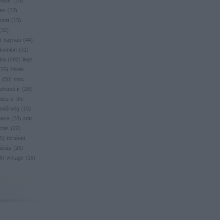
endar
(
24
)
res
(
23
)
szet
(
15
)
(
32
)
)
haynau
(
44
)
kamion
(
31
)
ika
(
292
)
lego
(
26
)
linkek
(
50
)
moc
olvasó ír
(
28
)
ates of the
ndőrség
(
15
)
pace
(
28
)
star
zás
(
22
)
5
)
történet
árlás
(
26
)
6
)
vintage
(
16
)