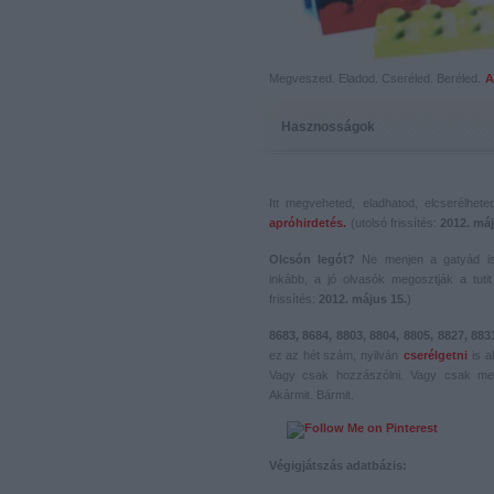
Megveszed. Eladod. Cseréled. Beréled.
A
Hasznosságok
Itt megveheted, eladhatod, elcserélhet
apróhirdetés.
(utolsó frissítés:
2012. máj
Olcsón legót?
Ne menjen a gatyád i
inkább, a jó olvasók megosztják a tutit 
frissítés:
2012. május 15.
)
8683, 8684, 8803, 8804, 8805, 8827, 883
ez az hét szám, nyilván
cserélgetni
is a
Vagy csak hozzászólni. Vagy csak me
Akármit. Bármit.
Végigjátszás adatbázis: