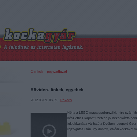
Címkék
»
jegyzetfüzet
Röviden: linkek, egyebek
2012.03.09. 08:39 -
Rékocs
Néha a LEGO maga spoilerezi ki, mire számít
készlethez kapott füzetkén jól bekarikázta nek
felbukkanása várható a jövőben. Leopold Getz
rajzolgatás után úgy döntött, valódi kockákat