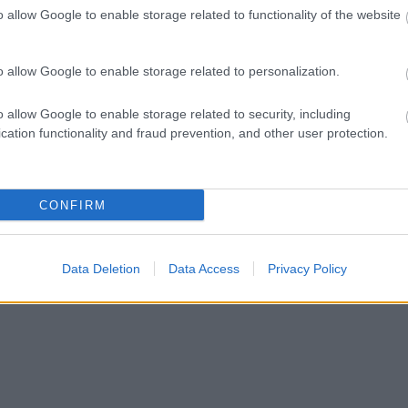
o allow Google to enable storage related to functionality of the website
ct? El lehet
ába 833
blog, és
o allow Google to enable storage related to personalization.
Fuss el véle!
meg használtan
o allow Google to enable storage related to security, including
zik: 7636
cation functionality and fraud prevention, and other user protection.
szépen a
6. 17:50
)
CONFIRM
Data Deletion
Data Access
Privacy Policy