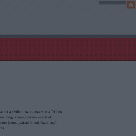
hatunk a jövőben: szakacsaezen a Friends
ünk, hogy szerinte milyen készletek
 némi jelmezgyártás és csibészes legó-
 vesz…