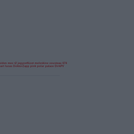
viden
moc
t2
jegyzetfüzet
moleskine
cousteau
6743
uart lucas
DoktorZapp
pink polar palace
DirkPV