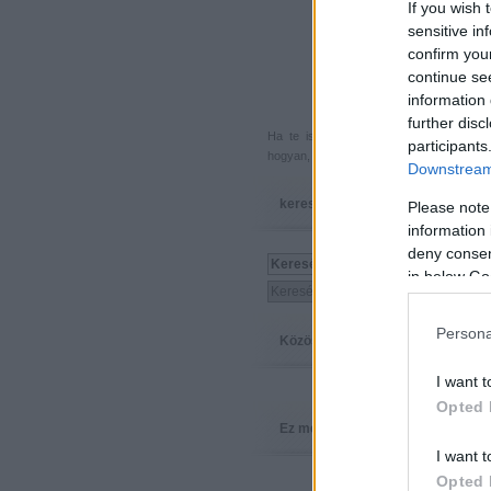
If you wish 
sensitive in
confirm you
continue se
information 
further disc
Ha te is küldenél egy végigjátszást, 
participants
hogyan, hova, mikor, kivel és miért,
akkor
Downstream 
keresés
Please note
information 
deny consent
in below Go
Persona
Közösség
I want t
Opted 
Ez megy
I want t
Opted 