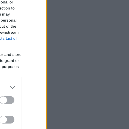
sonal or
ection to
ou may
 personal
out of the
 downstream
B’s List of
er and store
to grant or
ed purposes