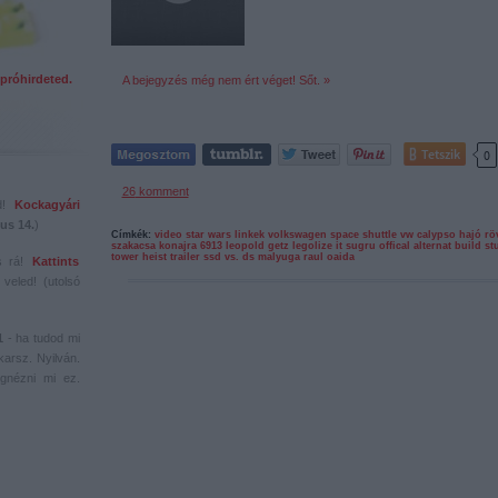
próhirdeted.
A bejegyzés még nem ért véget! Sőt. »
Tetszik
0
26
komment
ed!
Kockagyári
us 14.
)
Címkék:
video
star wars
linkek
volkswagen
space shuttle
vw
calypso
hajó
rö
szakacsa
konajra
6913
leopold getz
legolize it
sugru
offical alternat build
st
tower heist trailer
ssd vs. ds
malyuga
raul oaida
s rá!
Kattints
veled! (utolsó
1
- ha tudod mi
karsz. Nyilván.
gnézni mi ez.