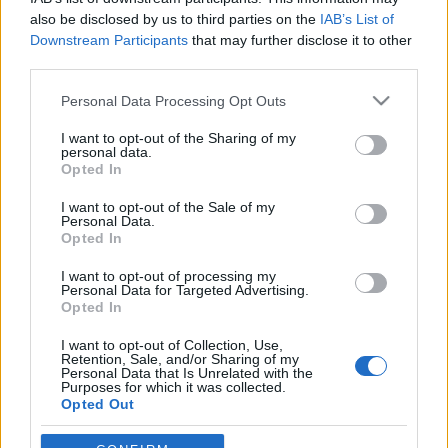
also be disclosed by us to third parties on the
IAB’s List of
ainex
•
2011. február 06.
0
Downstream Participants
that may further disclose it to other
third parties.
Ez a projekt talán napnál világosabban is rávilágít
Please note that this website/app uses one or more Google
Personal Data Processing Opt Outs
arra, hogy a teherjárművek méretezésével jelenleg
services and may gather and store information including but
sincs minden rendben a Lego City vonal háza táján,
not limited to your visit or usage behaviour. You may click to
I want to opt-out of the Sharing of my
ugyanis egy közepes vontató (7638) gépezete nem
personal data.
grant or deny consent to Google and its third-party tags to
törpül el nevetségesen, ha egy csőrös nyerges
Opted In
use your data for below specified purposes in below Google
helikopterszállító…
consent section.
I want to opt-out of the Sale of my
Personal Data.
Opted In
Egy jól sikerült remake
I want to opt-out of processing my
tutuka
•
2009. április 28.
14
Personal Data for Targeted Advertising.
Opted In
Nem is olyan rég gondoltam kicsit újra az 1988-ban
I want to opt-out of Collection, Use,
kiadott 6357-es Stunt 'Copter N' Truck készletemet
Retention, Sale, and/or Sharing of my
(az eredményről képek itt) és most tessék: itt egy
Personal Data that Is Unrelated with the
Purposes for which it was collected.
remake, ráadásul nem is a rosszabbik fajtából, mert
Opted Out
azok után, hogy ebből 1998-ban képesek voltak egy
olyan szettet fejleszteni,…
Google consents