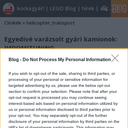
kockagyár! | LEGO Blog | hírek | akciók |
Címkék
»
helicopter_transport
Egyedivé varázsolt gyári kamionok:
IИDOMITUNING
ainex
•
2011. február 07.
25
Blog -
Do Not Process My Personal Information
Magyarországon talán az Ikarus EAG (Egyedi
If you wish to opt-out of the sale, sharing to third parties, or
Autóbusz Gyár) az egyetlen ipari léptékű
processing of your personal or sensitive information for
letéteményese az alap- vagy sztenderd kivitelű
targeted advertising by us, please use the below opt-out
haszongépjárművek tuningolásának. De nem így a
section to confirm your selection. Please note that after your
Lego területén, ahol is a fekete MOCjáról már
opt-out request is processed you may continue seeing
ismert IИDOMITUS kolléga néhány nagyszerű…
interest-based ads based on personal information utilized by
us or personal information disclosed to third parties prior to
your opt-out. You may separately opt-out of the further
IИDOMITUNING: 7638 és 7686
disclosure of your personal information by third parties on the
összegyúrva
IAB’s list of downstream participants. This information may