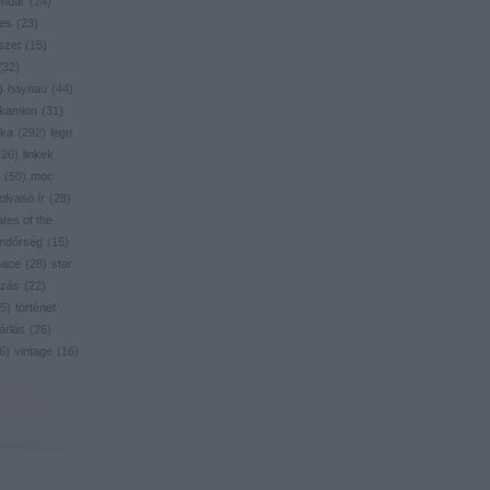
endar
(
24
)
res
(
23
)
szet
(
15
)
(
32
)
)
haynau
(
44
)
kamion
(
31
)
ika
(
292
)
lego
(
26
)
linkek
(
50
)
moc
olvasó ír
(
28
)
ates of the
ndőrség
(
15
)
pace
(
28
)
star
zás
(
22
)
5
)
történet
árlás
(
26
)
6
)
vintage
(
16
)