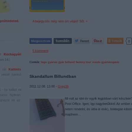
próhirdeted.
A bejegyzés még nem ért véget! Sőt. »
Tetszik
0
5
komment
ed!
Kockagyári
us 14.
)
Címkék:
lego
gyártás
gyár
billund
factory
tour
inside
gyárlátogatás
s rá!
Kattints
veled! (utolsó
Skandallum Billundban
2011.12.08. 13:00 -
Greg36
1
- ha tudod mi
karsz. Nyilván.
Mi volt az idei év egyik legjobban várt készle
gnézni mi ez.
Post Office. Igen, így nagybetűkkel. Az ember 
neten rendelni, és útba is esik), boldogan kibon
majdnem…