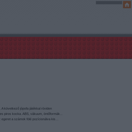
s. A következő jópofa játékkal röviden
-es piros kocka. ABS, vákuum, öntőformák...
Az egeret a számok fölé pozícionálva kis…