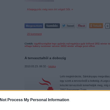
A bejegyzés még nem ért véget! Sőt. »
Tetszik
0
20
komment
Címkék:
ügyfélszolgálat
lego
gyártás
nyíregyháza
gyár
billund
2011
winter
t
village bakery
customer service
10222
winter village post office
A tervasztaltól a dobozig
2010.03.23. 06:32 -
tutuka
Lehi megkérdezte, Sárkányapu megválaszo
egy szett a tervezéstől a boltokig. A Lego.
készlet tervezését ismerhetjük meg, míg 
7897 Passenger Train…
Not Process My Personal Information