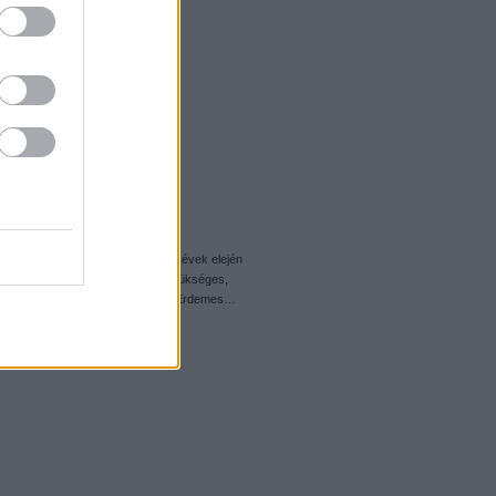
hetvenes évek végén, nyolcvanas évek elején
észül a legó. Nyelvismeret nem szükséges,
legalábbis alapjaiban) a gyártás. Érdemes…