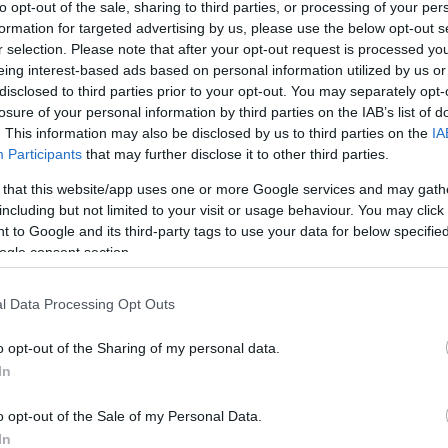
to opt-out of the sale, sharing to third parties, or processing of your per
formation for targeted advertising by us, please use the below opt-out s
A bejegyzés még nem ért véget! Sőt. »
r selection. Please note that after your opt-out request is processed y
eing interest-based ads based on personal information utilized by us or
disclosed to third parties prior to your opt-out. You may separately opt-
Tetszik
0
losure of your personal information by third parties on the IAB’s list of
csak nem tudod
. This information may also be disclosed by us to third parties on the
IA
Szólj hozzá!
 kattints
!
Participants
that may further disclose it to other third parties.
Címkék:
video
design
lego
gyártás
gyár
tervezés
city
train
technic
7897
 that this website/app uses one or more Google services and may gath
including but not limited to your visit or usage behaviour. You may click 
Így készül (folytatás)
 to Google and its third-party tags to use your data for below specifi
ogle consent section.
2010.03.16. 06:32 -
tutuka
A megolvadt ABS-t - a kocka formájától függőe
l Data Processing Opt Outs
ezért 25 -150 tonnás szerzámzáró erő szükség
Ez a hatalmas erő különösen fontos része a fol
o opt-out of the Sharing of my personal data.
precíz…
In
o opt-out of the Sale of my Personal Data.
In