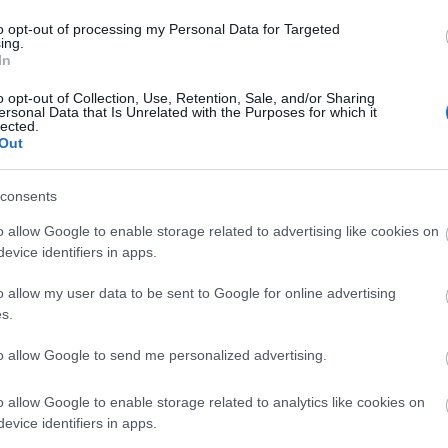
A bejegyzés még nem ért véget! Sőt. »
to opt-out of processing my Personal Data for Targeted
ing.
In
Tetszik
0
o opt-out of Collection, Use, Retention, Sale, and/or Sharing
6
komment
ersonal Data that Is Unrelated with the Purposes for which it
lected.
Out
Címkék:
gyártás
gyár
szerű árak
Így készül
consents
2010.03.16. 06:31 -
tutuka
o allow Google to enable storage related to advertising like cookies on
evice identifiers in apps.
evette a piaci
Régóta tartogatom ezt a posztot, de nem süthet
ncs LEGO, van
mint azon a héten, mikor gyárlátogatni megyün
o allow my user data to be sent to Google for online advertising
folyamat kezdete és alapja a granulált akrilnitri
s.
ehet most ilyen
használt…
Olvasó játszik:
to allow Google to send me personalized advertising.
1.17. 05:23
)
o allow Google to enable storage related to analytics like cookies on
A bejegyzés még nem ért véget! Sőt. »
m inkább
evice identifiers in apps.
Végigjátszás: