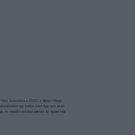
te? Nos, számomra a 10222, a Winter Village
elzarándokol egy boltba (mert épp nem akart
tja, és nekiáll kockákat pakolni. Az épület már