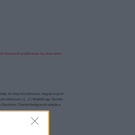
own
fröccsöntő
greg36
winter toy shop
winter
lta, én meg közzéteszem, hogyan is jut el
com kétrészes (1., 2.) filmjéből egy Technic-
a Discovery Channel beágyazott videója a