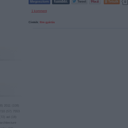
Tetszik
0
1
komment
Címkék:
film
gyártás
8
)
2011
(
108
)
7/10
(
57
)
7553
(
72
)
ad
(
18
)
architecture