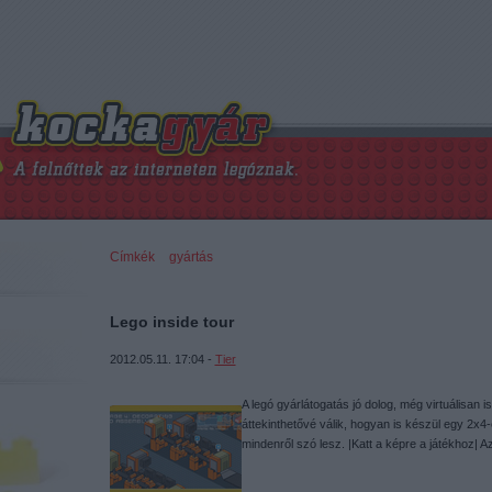
Címkék
»
gyártás
Lego inside tour
2012.05.11. 17:04 -
Tier
A legó gyárlátogatás jó dolog, még virtuálisan i
áttekinthetővé válik, hogyan is készül egy 2x4
mindenről szó lesz. |Katt a képre a játékhoz| 