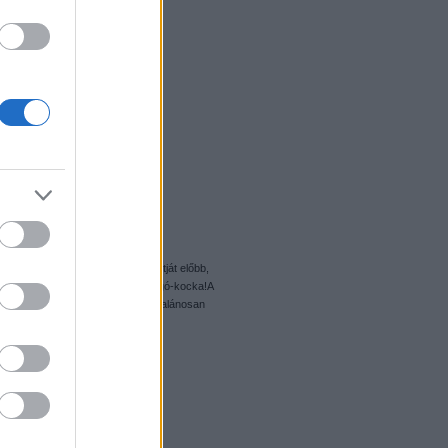
tem el a Business Week képriportját előbb,
k.Lássuk hát, hogy készül egy legó-kocka!A
l-butadién-sztirol (ABS). Az ABS általánosan