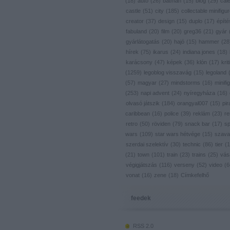
(
18
)
autó
(
26
)
batman
(
15
)
blog
(
29
)
cal
castle
(
51
)
city
(
185
)
collectable minifigu
creator
(
37
)
design
(
15
)
duplo
(
17
)
építé
fabuland
(
20
)
film
(
20
)
greg36
(
21
)
gyár
gyárlátogatás
(
20
)
hajó
(
15
)
hammer
(
28
hírek
(
75
)
ikarus
(
24
)
indiana jones
(
18
)
karácsony
(
47
)
képek
(
36
)
klón
(
17
)
krit
(
1259
)
legoblog visszavág
(
15
)
legoland
(
57
)
magyar
(
27
)
mindstorms
(
16
)
minifig
(
253
)
napi advent
(
24
)
nyíregyháza
(
16
)
olvasó játszik
(
184
)
orangyal007
(
15
)
pir
caribbean
(
16
)
police
(
39
)
reklám
(
23
)
re
retro
(
50
)
röviden
(
79
)
snack bar
(
17
)
s
wars
(
109
)
star wars hétvége
(
15
)
szava
szerdai szelektív
(
30
)
technic
(
86
)
tier
(
1
(
21
)
town
(
101
)
train
(
23
)
trains
(
25
)
vás
végigjátszás
(
116
)
verseny
(
52
)
video
(
6
vonat
(
16
)
zene
(
18
)
Címkefelhő
feedek
RSS 2.0