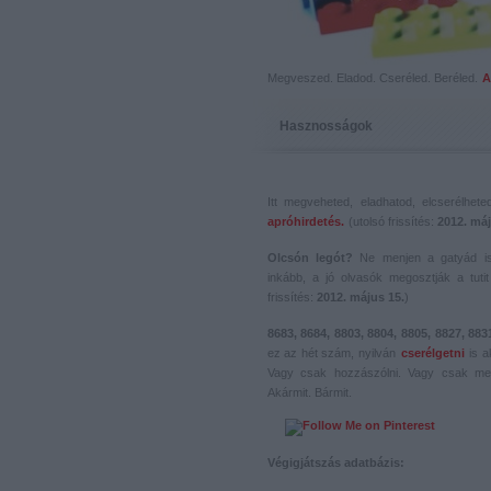
Megveszed. Eladod. Cseréled. Beréled.
A
Hasznosságok
Itt megveheted, eladhatod, elcserélhet
apróhirdetés.
(utolsó frissítés:
2012. máj
Olcsón legót?
Ne menjen a gatyád i
inkább, a jó olvasók megosztják a tutit 
frissítés:
2012. május 15.
)
8683, 8684, 8803, 8804, 8805, 8827, 883
ez az hét szám, nyilván
cserélgetni
is a
Vagy csak hozzászólni. Vagy csak me
Akármit. Bármit.
Végigjátszás adatbázis: