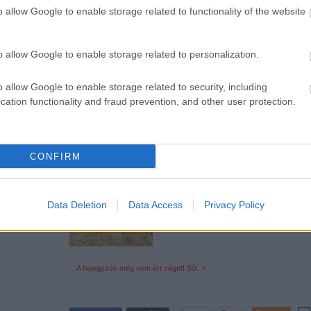
o allow Google to enable storage related to functionality of the website
ct? El lehet
Tetszik
0
ába 833
19
komment
blog, és
o allow Google to enable storage related to personalization.
Fuss el véle!
Címkék:
lego
gyártás
nyíregyháza
gyár
abs
meg használtan
o allow Google to enable storage related to security, including
zik: 7636
cation functionality and fraud prevention, and other user protection.
Így készül a LEGO
szépen a
6. 17:50
)
2009.12.26. 17:38 -
tutuka
CONFIRM
Ebből a ránézésre (és esküszöm: hallásra) a 
készült német kisfilmből megtudhatjuk, hogy k
érthető. Gondolom azóta sem sokat változott (
Data Deletion
Data Access
Privacy Policy
A bejegyzés még nem ért véget! Sőt. »