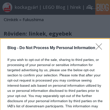
kockagyár! | LEGO Blog | hírek | akciók |
Címkék
»
fukushima
Röviden: linkek, egyebek
Rékocs
•
2012. március 23.
15
Blog -
Do Not Process My Personal Information
Visszafordíthatatlanul itt a tavasz, lehet kezdeni a
munkát a kertben. (A bilincset az ágyban ne
If you wish to opt-out of the sale, sharing to third parties, or
kérdezzétek!) Petinek lenni jó! Nézzétek csak, hogy
processing of your personal or sensitive information for
varrt Ninjagos táskát Dorka a kisfiának! És figyeljétek
targeted advertising by us, please use the below opt-out
a kommentek közt az alkotó önfegyelmét: "A jogdíjas
section to confirm your selection. Please note that after your
mintákat nem szívesen…
opt-out request is processed you may continue seeing
interest-based ads based on personal information utilized by
us or personal information disclosed to third parties prior to
Röviden: linkek, egyebek
your opt-out. You may separately opt-out of the further
disclosure of your personal information by third parties on the
Rékocs
•
2011. április 15.
10
IAB’s list of downstream participants. This information may