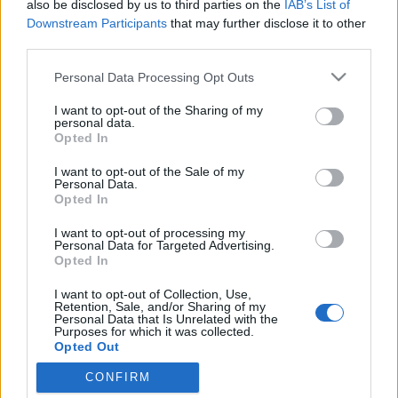
also be disclosed by us to third parties on the
IAB’s List of
Ilyen a Maersk-vonat akció közben, és így épül.Az
Downstream Participants
that may further disclose it to other
5771-es Hillside House 714 darabos lesz, itt
third parties.
található még több fotót róla és az 5770-es
Please note that this website/app uses one or more Google
Lighthouse Island-ről.Kétlem, hogy bárkinek
Personal Data Processing Opt Outs
services and may gather and store information including but
problémát okozna a mostani készletekből
not limited to your visit or usage behaviour. You may click to
I want to opt-out of the Sharing of my
megmaradó elemek felhasználása, íme pár ötlet,
personal data.
grant or deny consent to Google and its third-party tags to
hogy…
Opted In
use your data for below specified purposes in below Google
consent section.
I want to opt-out of the Sale of my
Röviden: linkek, egyebek
Personal Data.
Opted In
Rékocs
•
2011. április 08.
16
I want to opt-out of processing my
Personal Data for Targeted Advertising.
A múlt héten beharangozott Collector's Guide 2.0
Opted In
áprilisi kiadása június végére tolódik. (via
I want to opt-out of Collection, Use,
LEGOÁruház)Már kapható a Maersk Train, jó borsos
Retention, Sale, and/or Sharing of my
lett az ára.Személyesen találkozhatsz Lego
Personal Data that Is Unrelated with the
Purposes for which it was collected.
Monsterrel New Yorkban.Orangyal007 régi lelkes és
Opted Out
aktív olvasónk. Nem kívánunk rendszert…
CONFIRM
Google consents