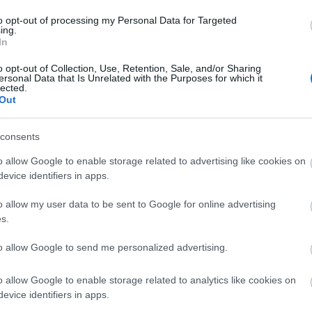
to opt-out of processing my Personal Data for Targeted
Tetszik
0
ing.
In
1
komment
o opt-out of Collection, Use, Retention, Sale, and/or Sharing
ersonal Data that Is Unrelated with the Purposes for which it
Címkék:
dízel
lego
energia
mozdony
villany
city
energetika
shell
gőz
train
e
lected.
Out
szerű árak
LEGO energetika 3/1: Vasúti vontatási nemek
2011.04.24. 11:00 -
ainex
consents
o allow Google to enable storage related to advertising like cookies on
Dísz klémer: Még mielőtt bárkinek kedve szott
evice identifiers in apps.
hogy mi hajtja a LEGO vonatot (a gravitáció, a
evette a piaci
elemes vagy trafóból táplált villanymotor), a
ncs LEGO, van
legnagyobb…
o allow my user data to be sent to Google for online advertising
s.
ehet most ilyen
Olvasó játszik:
to allow Google to send me personalized advertising.
1.17. 05:23
)
A bejegyzés még nem ért véget! Sőt. »
o allow Google to enable storage related to analytics like cookies on
m inkább
evice identifiers in apps.
Végigjátszás: