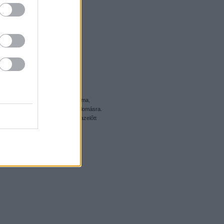
gőz
train
exxon
town
10037
octan
nzinkútdömpinggel ki is merült a téma,
t is kerül az üzemanyag a töltőállomásra.
csilajstromot 1970-ben kezdjük, azelőtt