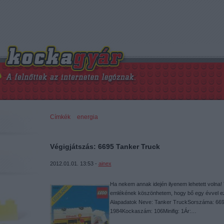
Címkék
»
energia
Végigjátszás: 6695 Tanker Truck
2012.01.01. 13:53 -
ainex
Ha nekem annak idején ilyenem lehetett volna! T
emlékének köszönhetem, hogy bő egy évvel ezel
Alapadatok Neve: Tanker TruckSorszáma: 66
1984Kockaszám: 106Minifig: 1Ár:…