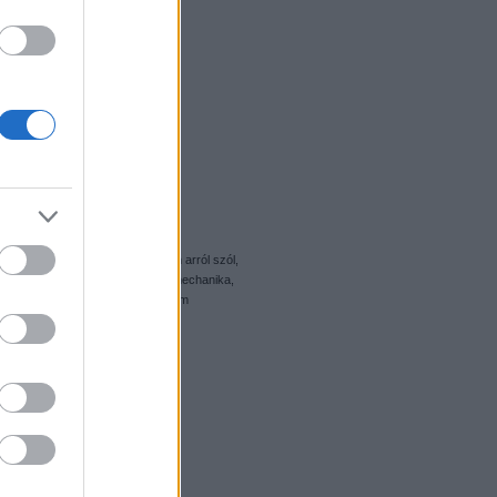
xxon
town
octan
tartályvagon
yanna kukacoskodni, a poszt nem arról szól,
z ujjunk, egy kulccsal felhúzható mechanika,
z egyszerűség kedvéért csak a három