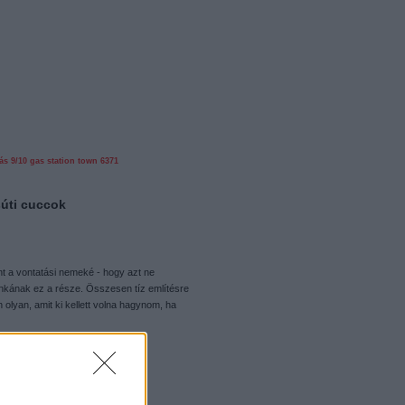
ás
9/10
gas station
town
6371
úti cuccok
t a vontatási nemeké - hogy azt ne
kának ez a része. Összesen tíz említésre
 olyan, amit ki kellett volna hagynom, ha