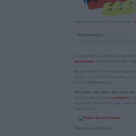
Megveszed. Eladod. Cseréled. Beréled.
A
Hasznosságok
Itt megveheted, eladhatod, elcserélhet
apróhirdetés.
(utolsó frissítés:
2012. máj
Olcsón legót?
Ne menjen a gatyád i
inkább, a jó olvasók megosztják a tutit 
frissítés:
2012. május 15.
)
8683, 8684, 8803, 8804, 8805, 8827, 883
ez az hét szám, nyilván
cserélgetni
is a
Vagy csak hozzászólni. Vagy csak me
Akármit. Bármit.
Végigjátszás adatbázis: