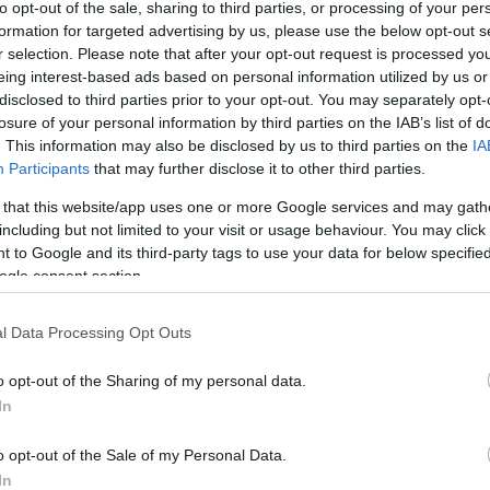
A bejegyzés még nem ért véget! Sőt. »
to opt-out of the sale, sharing to third parties, or processing of your per
formation for targeted advertising by us, please use the below opt-out s
r selection. Please note that after your opt-out request is processed y
eing interest-based ads based on personal information utilized by us or
Tetszik
0
disclosed to third parties prior to your opt-out. You may separately opt-
6
komment
losure of your personal information by third parties on the IAB’s list of
csak nem tudod
. This information may also be disclosed by us to third parties on the
IA
 kattints
!
Címkék:
lego
energia
city
energetika
shell
train
exxon
town
octan
tartályvag
Participants
that may further disclose it to other third parties.
 that this website/app uses one or more Google services and may gath
LEGO energetika 3: Vasút
including but not limited to your visit or usage behaviour. You may click 
2011.04.24. 11:00 -
ainex
 to Google and its third-party tags to use your data for below specifi
ogle consent section.
A LEGO, a vasút és az energetika össszefügg
megvizsgálni: egyfelől miként szállítunk energ
l Data Processing Opt Outs
vonatunkat milyen energia hajtja?A 7939-es pél
olajszállító…
o opt-out of the Sharing of my personal data.
In
o opt-out of the Sale of my Personal Data.
A bejegyzés még nem ért véget! Sőt. »
In