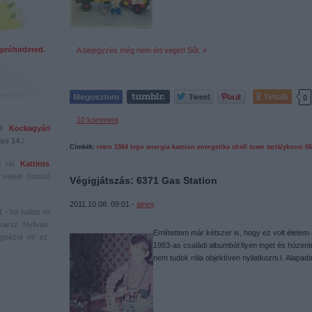
próhirdeted.
A bejegyzés még nem ért véget! Sőt. »
Tetszik
0
10
komment
ed!
Kockagyári
us 14.
)
Címkék:
retro
1984
lego
energia
kamion
energetika
shell
town
tartálykocsi
66
s rá!
Kattints
veled! (utolsó
Végigjátszás: 6371 Gas Station
2011.10.08. 09:01 -
ainex
1
- ha tudod mi
karsz. Nyilván.
Említettem már kétszer is, hogy ez volt életem
gnézni mi ez.
1983-as családi albumból:Ilyen inget és hózent
nem tudok róla objektíven nyilatkozni.I. Alap