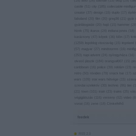
(
18
)
autó
(
26
)
batman
(
15
)
blog
(
29
)
cal
castle
(
51
)
city
(
185
)
collectable minifigu
creator
(
37
)
design
(
15
)
duplo
(
17
)
építé
fabuland
(
20
)
film
(
20
)
greg36
(
21
)
gyár
gyárlátogatás
(
20
)
hajó
(
15
)
hammer
(
28
hírek
(
75
)
ikarus
(
24
)
indiana jones
(
18
)
karácsony
(
47
)
képek
(
36
)
klón
(
17
)
krit
(
1259
)
legoblog visszavág
(
15
)
legoland
(
57
)
magyar
(
27
)
mindstorms
(
16
)
minifig
(
253
)
napi advent
(
24
)
nyíregyháza
(
16
)
olvasó játszik
(
184
)
orangyal007
(
15
)
pir
caribbean
(
16
)
police
(
39
)
reklám
(
23
)
re
retro
(
50
)
röviden
(
79
)
snack bar
(
17
)
s
wars
(
109
)
star wars hétvége
(
15
)
szava
szerdai szelektív
(
30
)
technic
(
86
)
tier
(
1
(
21
)
town
(
101
)
train
(
23
)
trains
(
25
)
vás
végigjátszás
(
116
)
verseny
(
52
)
video
(
6
vonat
(
16
)
zene
(
18
)
Címkefelhő
feedek
RSS 2.0