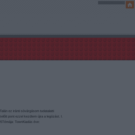
alán ez iránti sóvárgásom tudatalatti
őtt pont ezzel kezdtem újra a legózást. I.
95Témája: TownKiadás éve: