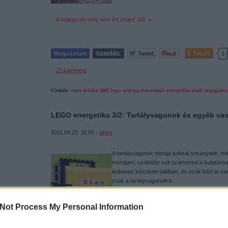
A bejegyzés még nem ért véget! Sőt. »
Tetszik
0
27
komment
Címkék:
retro
kritika
1981
lego
energia
benzinkút
energetika
shell
végigjátsz
LEGO energetika 3/2: Tartályvagonok és egyéb vas
2011.04.25. 11:00 -
ainex
A tartályvagonok témája sokkal soványabb, min
mondjam, csalódás volt számomra a kutatómun
érdemes készletet találtam, és ezek közt is van
csak a tartályvagonokra…
Not Process My Personal Information