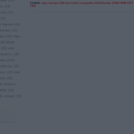
endar
(
24
)
Címkék:
lego
energia
330
benzinkút
energetika
töltőállomás
10184
9688
6371
res
(
23
)
7993
szet
(
15
)
(
32
)
)
haynau
(
44
)
kamion
(
31
)
ika
(
292
)
lego
(
26
)
linkek
(
50
)
moc
olvasó ír
(
28
)
ates of the
ndőrség
(
15
)
pace
(
28
)
star
zás
(
22
)
5
)
történet
árlás
(
26
)
6
)
vintage
(
16
)