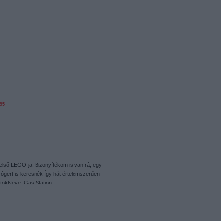
95
 első LEGO-ja. Bizonyítékom is van rá, egy
rógert is keresnék Így hát értelemszerűen
adatokNeve: Gas Station…