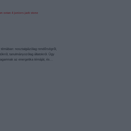
wn
octan
4 juniors
jack stone
le témában: nosztalgiázólag rendőrségről,
ókról, tanulmányozólag állatokról. Úgy
agamnak az energetika témáját, és…