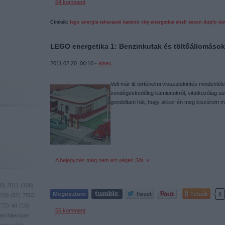
54
komment
Címkék:
lego
energia
teherautó
kamion
city
energetika
shell
exxon
duplo
to
LEGO energetika 1: Benzinkutak és töltőállomások
2011.02.20. 06:10 -
ainex
Volt már itt történelmi visszatekintés mindenfé
vendégeskedőleg kamionokról, vitatkozólag aut
gondoltam hát, hogy akkor én meg kiszúrom m
A bejegyzés még nem ért véget! Sőt. »
8
)
2011
(
108
)
Tetszik
0
7/10
(
57
)
7553
(
72
)
ad
(
18
)
55
komment
architecture