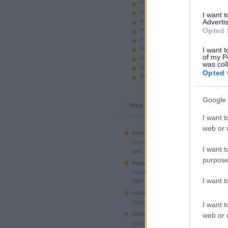
Hiányzó elemek beszerzése
Legoland Németország 2010
I want 
A kastélyok képes története
Advertis
Opted 
Használt legót piacról
Feltörjük a legó ugart
Fehérítsd ki!
I want t
of my P
Az Indiana Jones készletek
was col
apró. hirdetés.
Opted 
Akciók, újdonságok a polcon, nagy
Google 
friss topikok
I want t
web or d
Gerberus:
Mostanra már a Lego is észr
(
2025.06.28. 05:15
)
rést é...
Ahol ni
I want t
hely a klónoknak
purpose
Vonatotkeresek1:
@BorZol: Üdv, hol l
(
2024.11.15. 14:12
)
vonatot venni...
I want 
7897 Passenger Train
(
2020.1
zoltán999:
kockawebshop.hu
Oxford, a dél-koreai klón
I want t
siófoki35:
A platós teherautó szerinte
web or d
(
2020.06.26. 21:25
)
nyergesvonta...