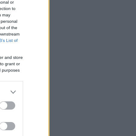
sonal or
ection to
ou may
 personal
out of the
 downstream
B’s List of
er and store
to grant or
ed purposes