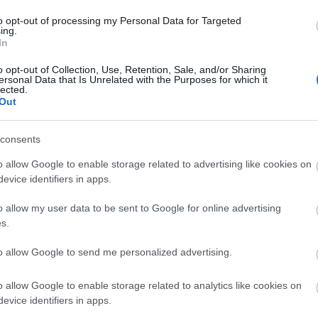
to opt-out of processing my Personal Data for Targeted
ing.
In
o opt-out of Collection, Use, Retention, Sale, and/or Sharing
ersonal Data that Is Unrelated with the Purposes for which it
lected.
Out
szerű árak
consents
o allow Google to enable storage related to advertising like cookies on
evice identifiers in apps.
evette a piaci
ncs LEGO, van
o allow my user data to be sent to Google for online advertising
s.
ehet most ilyen
Olvasó játszik:
to allow Google to send me personalized advertising.
1.17. 05:23
)
o allow Google to enable storage related to analytics like cookies on
m inkább
evice identifiers in apps.
Végigjátszás: