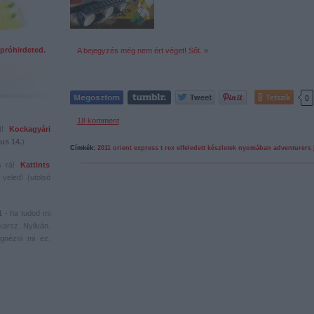
próhirdeted.
A bejegyzés még nem ért véget! Sőt. »
Tetszik
0
18
komment
ed!
Kockagyári
us 14.
)
Címkék:
2011
orient express
t rex
elfeledett készletek nyomában
adventurers
s rá!
Kattints
veled! (utolsó
1
- ha tudod mi
karsz. Nyilván.
gnézni mi ez.