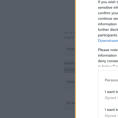
If you wish 
sensitive in
confirm you
continue se
information 
further disc
Ha te is küldenél egy végigjátszást, 
participants
hogyan, hova, mikor, kivel és miért,
akkor
Downstream 
keresés
Please note
information 
deny consent
in below Go
Persona
Közösség
I want t
Opted 
Ez megy
I want t
Opted 