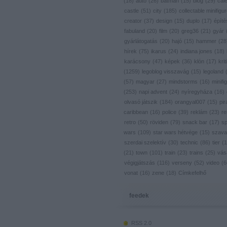
(
18
)
autó
(
26
)
batman
(
15
)
blog
(
29
)
cal
castle
(
51
)
city
(
185
)
collectable minifigu
creator
(
37
)
design
(
15
)
duplo
(
17
)
építé
fabuland
(
20
)
film
(
20
)
greg36
(
21
)
gyár
gyárlátogatás
(
20
)
hajó
(
15
)
hammer
(
28
hírek
(
75
)
ikarus
(
24
)
indiana jones
(
18
)
karácsony
(
47
)
képek
(
36
)
klón
(
17
)
krit
(
1259
)
legoblog visszavág
(
15
)
legoland
(
57
)
magyar
(
27
)
mindstorms
(
16
)
minifig
(
253
)
napi advent
(
24
)
nyíregyháza
(
16
)
olvasó játszik
(
184
)
orangyal007
(
15
)
pir
caribbean
(
16
)
police
(
39
)
reklám
(
23
)
re
retro
(
50
)
röviden
(
79
)
snack bar
(
17
)
s
wars
(
109
)
star wars hétvége
(
15
)
szava
szerdai szelektív
(
30
)
technic
(
86
)
tier
(
1
(
21
)
town
(
101
)
train
(
23
)
trains
(
25
)
vás
végigjátszás
(
116
)
verseny
(
52
)
video
(
6
vonat
(
16
)
zene
(
18
)
Címkefelhő
feedek
RSS 2.0