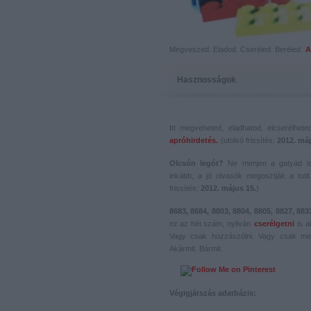
Megveszed. Eladod. Cseréled. Beréled.
A
Hasznosságok
Itt megveheted, eladhatod, elcserélhet
apróhirdetés.
(utolsó frissítés:
2012. máj
Olcsón legót?
Ne menjen a gatyád i
inkább, a jó olvasók megosztják a tutit 
frissítés:
2012. május 15.
)
8683, 8684, 8803, 8804, 8805, 8827, 883
ez az hét szám, nyilván
cserélgetni
is a
Vagy csak hozzászólni. Vagy csak me
Akármit. Bármit.
Végigjátszás adatbázis: