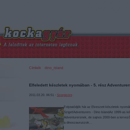
Címkék
»
dino_island
Elfeledett készletek nyomában - 5. rész Adventurers
2011.03.20. 06:51 -
Scorpicore
Folytatódjék hát az Elveszett készletek nyomá
Sziget!Adventurers - Dino IslandAz 1999-as kés
Adventurersnek, de sajnos 2000-ben a tervező
a dinoszauruszok…