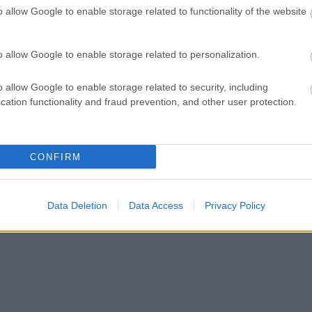
o allow Google to enable storage related to functionality of the website
ct? El lehet
ába 833
blog, és
o allow Google to enable storage related to personalization.
Fuss el véle!
meg használtan
o allow Google to enable storage related to security, including
zik: 7636
cation functionality and fraud prevention, and other user protection.
szépen a
6. 17:50
)
CONFIRM
Data Deletion
Data Access
Privacy Policy