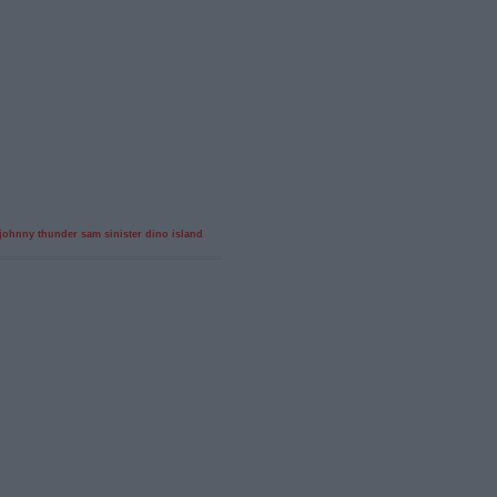
johnny thunder
sam sinister
dino island