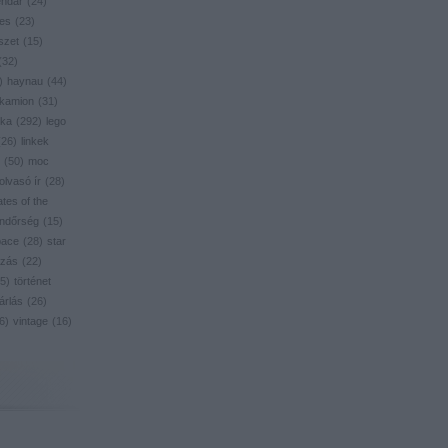
endar
(
24
)
res
(
23
)
szet
(
15
)
(
32
)
)
haynau
(
44
)
kamion
(
31
)
ika
(
292
)
lego
(
26
)
linkek
(
50
)
moc
olvasó ír
(
28
)
ates of the
ndőrség
(
15
)
pace
(
28
)
star
zás
(
22
)
5
)
történet
árlás
(
26
)
6
)
vintage
(
16
)