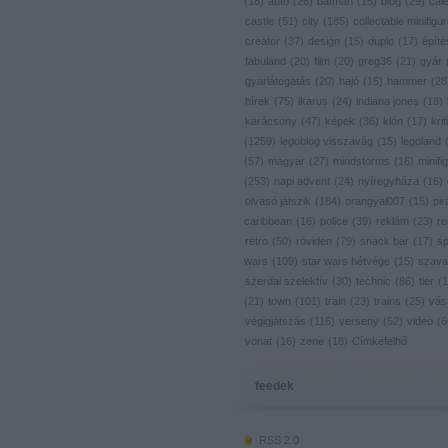
(
18
)
autó
(
26
)
batman
(
15
)
blog
(
29
)
cal
castle
(
51
)
city
(
185
)
collectable minifigu
creator
(
37
)
design
(
15
)
duplo
(
17
)
építé
fabuland
(
20
)
film
(
20
)
greg36
(
21
)
gyár
gyárlátogatás
(
20
)
hajó
(
15
)
hammer
(
28
hírek
(
75
)
ikarus
(
24
)
indiana jones
(
18
)
karácsony
(
47
)
képek
(
36
)
klón
(
17
)
krit
(
1259
)
legoblog visszavág
(
15
)
legoland
(
57
)
magyar
(
27
)
mindstorms
(
16
)
minifig
(
253
)
napi advent
(
24
)
nyíregyháza
(
16
)
olvasó játszik
(
184
)
orangyal007
(
15
)
pir
caribbean
(
16
)
police
(
39
)
reklám
(
23
)
re
retro
(
50
)
röviden
(
79
)
snack bar
(
17
)
s
wars
(
109
)
star wars hétvége
(
15
)
szava
szerdai szelektív
(
30
)
technic
(
86
)
tier
(
1
(
21
)
town
(
101
)
train
(
23
)
trains
(
25
)
vás
végigjátszás
(
116
)
verseny
(
52
)
video
(
6
vonat
(
16
)
zene
(
18
)
Címkefelhő
feedek
RSS 2.0