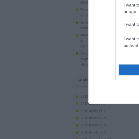
6910 Mini Sports Car
I want t
Peter Petersen:
Üdv. Él még ez a proje
or app.
(
2020.02.14. 20:36
)
érni valahol...
R
SomiTomi:
Valamiről eszembe jutott a 
I want t
(
2019.09.27. 00:18
)
szerencsére ...
Mnarko:
A Bricklinken találsz újat is, 
I want t
(
2019.05.23. 21:32
)
is...
Olvasó játs
authenti
Combine Harvester
Viktória Madár:
@Dornbi: Köszönöm 
(
2017.10.2
segítséget. Nagymamak...
Hiányzó elemek beszerzése
archívum
2015 március
(
1
)
2012 május
(
36
)
2012 április
(
41
)
2012 március
(
46
)
2012 február
(
50
)
2012 január
(
50
)