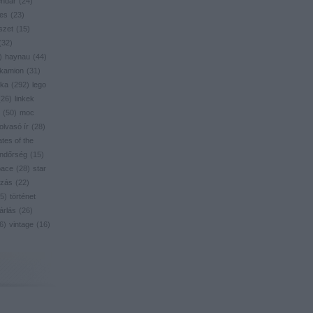
endar
(
24
)
res
(
23
)
szet
(
15
)
(
32
)
)
haynau
(
44
)
kamion
(
31
)
ika
(
292
)
lego
(
26
)
linkek
(
50
)
moc
olvasó ír
(
28
)
ates of the
ndőrség
(
15
)
pace
(
28
)
star
zás
(
22
)
5
)
történet
árlás
(
26
)
6
)
vintage
(
16
)