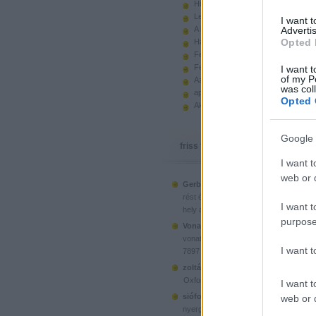
Hiányzó elemek beszerzése
Legoland Németország 2010
I want 
A kastélyok képes története
Advertis
Opted 
Használt legót piacról
Feltörjük a legó ugart
Fehérítsd ki!
I want t
of my P
Az Indiana Jones készletek
was col
apró. hirdetés.
Opted 
Akciók, újdonságok a polcon, nagy
Google 
friss topikok
I want t
web or d
Gerberus:
Mostanra már a Lego is észr
(
2025.06.28. 05:15
)
rést é...
Ahol ni
I want t
hely a klónoknak
purpose
Vonatotkeresek1:
@BorZol: Üdv, hol l
(
2024.11.15. 14:12
)
vonatot venni...
I want 
7897 Passenger Train
(
2020.1
zoltán999:
kockawebshop.hu
Oxford, a dél-koreai klón
I want t
siófoki35:
A platós teherautó szerinte
web or d
(
2020.06.26. 21:25
)
nyergesvonta...