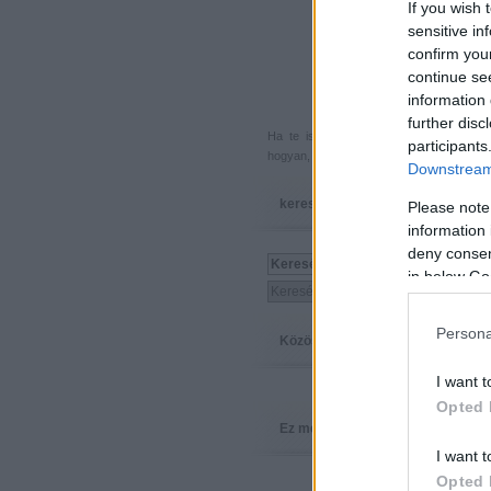
If you wish 
sensitive in
confirm you
continue se
information 
further disc
Ha te is küldenél egy végigjátszást, 
participants
hogyan, hova, mikor, kivel és miért,
akkor
Downstream 
keresés
Please note
information 
deny consent
in below Go
Persona
Közösség
I want t
Opted 
Ez megy
I want t
Opted 