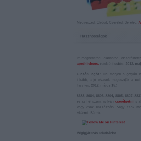
Megveszed. Eladod. Cseréled. Beréled.
A
Hasznosságok
Itt megveheted, eladhatod, elcserélhet
apróhirdetés.
(utolsó frissítés:
2012. máj
Olcsón legót?
Ne menjen a gatyád i
inkább, a jó olvasók megosztják a tutit 
frissítés:
2012. május 15.
)
8683, 8684, 8803, 8804, 8805, 8827, 883
ez az hét szám, nyilván
cserélgetni
is a
Vagy csak hozzászólni. Vagy csak me
Akármit. Bármit.
Végigjátszás adatbázis: