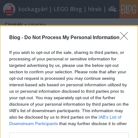
kockagyár! | LEGO Blog | hírek | akciók |
Címkék
»
csucsu
Blog -
Do Not Process My Personal Information
Olvasó játszik: 10210 Imperial
Flagship
If you wish to opt-out of the sale, sharing to third parties, or
processing of your personal or sensitive information for
tutuka
•
2011. március 02.
48
targeted advertising by us, please use the below opt-out
section to confirm your selection. Please note that after your
Egy hajó, amin már egy éve is csak tátottam a szám.
opt-out request is processed you may continue seeing
Ha lenne végtelen mennyiségű pénzem (márpedig
interest-based ads based on personal information utilized by
nincs), akkor bizisten megvenném a CsuCsu által
us or personal information disclosed to third parties prior to
végigjátszott szó szerint zászlóshajót. (CsuCsu nem
your opt-out. You may separately opt-out of the further
aprózza el, a legutóbbi kritikája sem egy kis darab.
disclosure of your personal information by third parties on the
Vajon hol tárolja a…
IAB’s list of downstream participants. This information may
also be disclosed by us to third parties on the
IAB’s List of
Downstream Participants
that may further disclose it to other
Olvasó játszik: 10212 Lambda-Class
third parties.
T-4a Shuttle