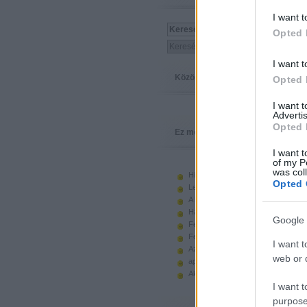
I want t
Opted 
I want t
Közösség
Opted 
I want 
Advertis
Opted 
Ez megy
I want t
of my P
was col
Hiányzó elemek beszerzése
Opted 
Legoland Németország 2010
A kastélyok képes története
Használt legót piacról
Google 
Feltörjük a legó ugart
Fehérítsd ki!
I want t
Az Indiana Jones készletek
web or d
apró. hirdetés.
Akciók, újdonságok a polcon, nagy
I want t
purpose