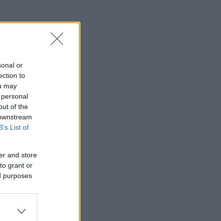
sonal or
ection to
ou may
 personal
out of the
 downstream
B’s List of
er and store
to grant or
ed purposes