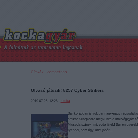
Címkék
»
competition
Olvasó játszik: 8257 Cyber Strikers
2010.07.26. 12:23 -
tutuka
Bár korábban is volt pár nagy-nagy rácsodálk
amikor Scorpicore megküldte a mai végigjátsz
Micsoda színek, micsoda játék! Bár én gyere
ilyennel, nem úgy, mint jópár…