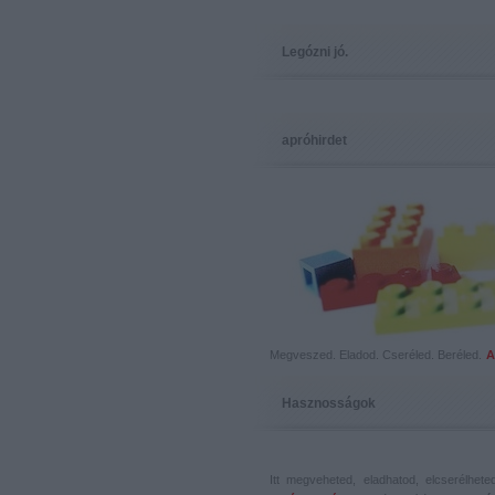
Legózni jó.
apróhirdet
Megveszed. Eladod. Cseréled. Beréled.
A
Hasznosságok
Itt megveheted, eladhatod, elcserélhet