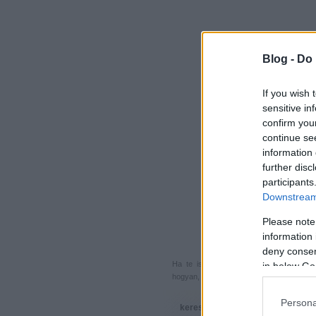
Blog -
Do 
If you wish 
sensitive in
confirm you
continue se
information 
further disc
participants
Downstream 
Please note
information 
deny consent
Ha te is küldenél egy végigjátszást, 
in below Go
hogyan, hova, mikor, kivel és miért,
akkor
Persona
keresés