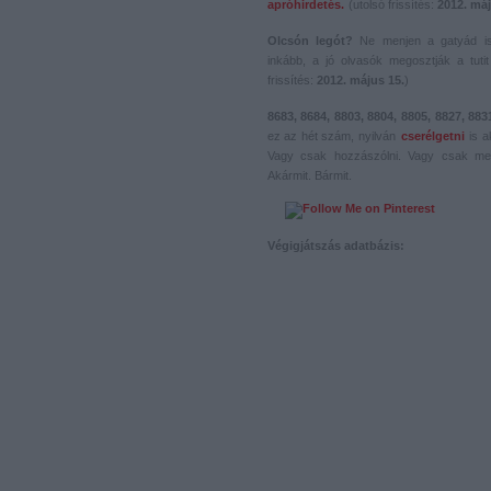
apróhirdetés.
(utolsó frissítés:
2012. máj
Olcsón legót?
Ne menjen a gatyád i
inkább, a jó olvasók megosztják a tutit 
frissítés:
2012. május 15.
)
8683, 8684, 8803, 8804, 8805, 8827, 883
ez az hét szám, nyilván
cserélgetni
is a
Vagy csak hozzászólni. Vagy csak me
Akármit. Bármit.
Végigjátszás adatbázis: