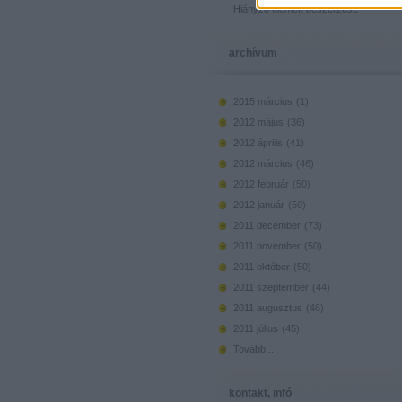
Hiányzó elemek beszerzése
archívum
2015 március
(
1
)
2012 május
(
36
)
2012 április
(
41
)
2012 március
(
46
)
2012 február
(
50
)
2012 január
(
50
)
2011 december
(
73
)
2011 november
(
50
)
2011 október
(
50
)
2011 szeptember
(
44
)
2011 augusztus
(
46
)
2011 július
(
45
)
Tovább
...
kontakt, infó