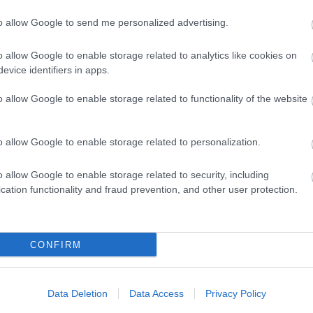
to allow Google to send me personalized advertising.
evette a piaci
o allow Google to enable storage related to analytics like cookies on
ncs LEGO, van
evice identifiers in apps.
ehet most ilyen
o allow Google to enable storage related to functionality of the website
Olvasó játszik:
1.17. 05:23
)
o allow Google to enable storage related to personalization.
m inkább
Végigjátszás:
o allow Google to enable storage related to security, including
cation functionality and fraud prevention, and other user protection.
ct? El lehet
ába 833
blog, és
Fuss el véle!
CONFIRM
meg használtan
zik: 7636
Data Deletion
Data Access
Privacy Policy
szépen a
6. 17:50
)