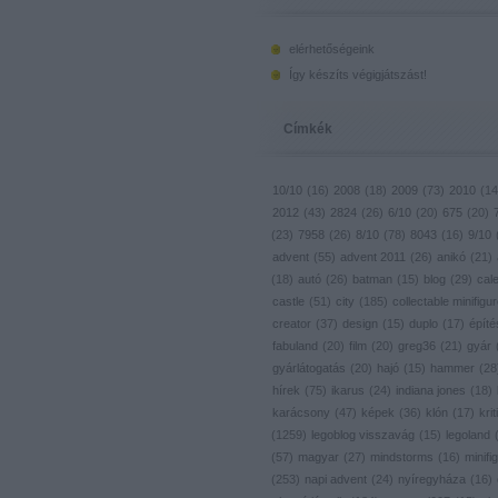
elérhetőségeink
Így készíts végigjátszást!
Címkék
10/10
(
16
)
2008
(
18
)
2009
(
73
)
2010
(
14
2012
(
43
)
2824
(
26
)
6/10
(
20
)
675
(
20
)
(
23
)
7958
(
26
)
8/10
(
78
)
8043
(
16
)
9/10
advent
(
55
)
advent 2011
(
26
)
anikó
(
21
)
(
18
)
autó
(
26
)
batman
(
15
)
blog
(
29
)
cal
castle
(
51
)
city
(
185
)
collectable minifigu
creator
(
37
)
design
(
15
)
duplo
(
17
)
építé
fabuland
(
20
)
film
(
20
)
greg36
(
21
)
gyár
gyárlátogatás
(
20
)
hajó
(
15
)
hammer
(
28
hírek
(
75
)
ikarus
(
24
)
indiana jones
(
18
)
karácsony
(
47
)
képek
(
36
)
klón
(
17
)
krit
(
1259
)
legoblog visszavág
(
15
)
legoland
(
57
)
magyar
(
27
)
mindstorms
(
16
)
minifig
(
253
)
napi advent
(
24
)
nyíregyháza
(
16
)