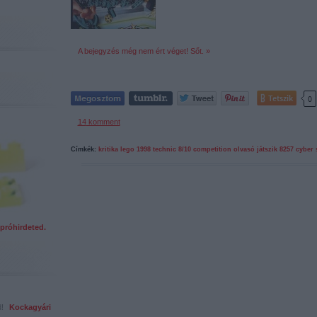
A bejegyzés még nem ért véget! Sőt. »
Tetszik
0
14
komment
Címkék:
kritika
lego
1998
technic
8/10
competition
olvasó játszik
8257
cyber 
próhirdeted.
ed!
Kockagyári