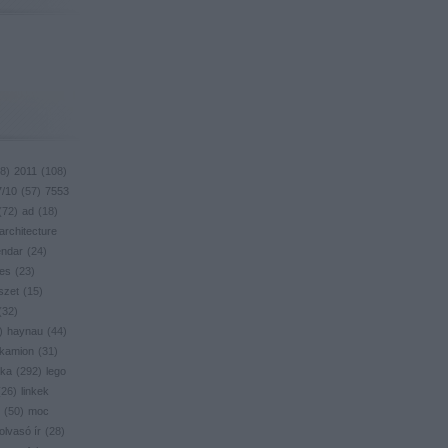
8
)
2011
(
108
)
7/10
(
57
)
7553
(
72
)
ad
(
18
)
architecture
endar
(
24
)
res
(
23
)
szet
(
15
)
(
32
)
)
haynau
(
44
)
kamion
(
31
)
ika
(
292
)
lego
(
26
)
linkek
(
50
)
moc
olvasó ír
(
28
)