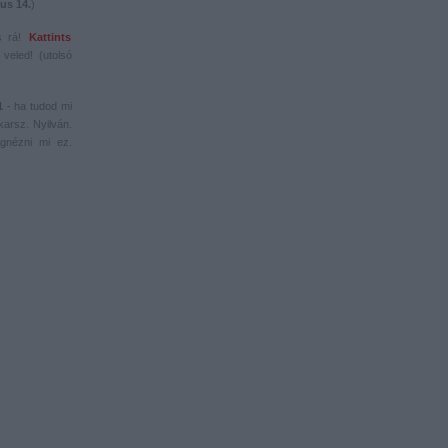
us 14.
)
s rá!
Kattints
veled! (utolsó
1
- ha tudod mi
karsz. Nyilván.
gnézni mi ez.