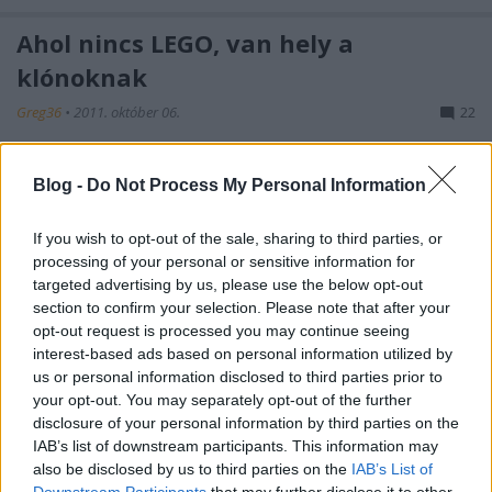
Ahol nincs LEGO, van hely a
klónoknak
Greg36
•
2011. október 06.
22
Talán már említettem, a munkám gyakran szólít
Blog -
Do Not Process My Personal Information
Ukrajnába, így természetesen időnként a helyi
bevásárló-központban is meg szoktam fordulni.
Talán azt is említettem, hogy LEGO-t egyáltalán nem
If you wish to opt-out of the sale, sharing to third parties, or
processing of your personal or sensitive information for
láttam a játékosztályon, annál több klónt. A héten
targeted advertising by us, please use the below opt-out
belefutottam ebbe. A kivitel…
section to confirm your selection. Please note that after your
opt-out request is processed you may continue seeing
Olvasó játszik special: Kazi 8056 Fire
interest-based ads based on personal information utilized by
Fight
us or personal information disclosed to third parties prior to
your opt-out. You may separately opt-out of the further
tutuka
•
2011. június 16.
25
disclosure of your personal information by third parties on the
IAB’s list of downstream participants. This information may
also be disclosed by us to third parties on the
IAB’s List of
Segítünk egy kicsit a ma klón-árusításba kezdett
Downstream Participants
that may further disclose it to other