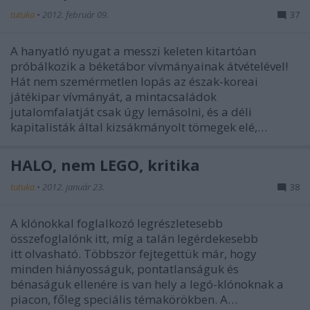
tutuka
•
2012. február 09.
37
A hanyatló nyugat a messzi keleten kitartóan
próbálkozik a béketábor vívmányainak átvételével!
Hát nem szemérmetlen lopás az észak-koreai
játékipar vívmányát, a mintacsaládok
jutalomfalatját csak úgy lemásolni, és a déli
kapitalisták által kizsákmányolt tömegek elé,…
HALO, nem LEGO, kritika
tutuka
•
2012. január 23.
38
A klónokkal foglalkozó legrészletesebb
összefoglalónk itt, míg a talán legérdekesebb
itt olvasható. Többször fejtegettük már, hogy
minden hiányosságuk, pontatlanságuk és
bénaságuk ellenére is van hely a legó-klónoknak a
piacon, főleg speciális témakörökben. A…