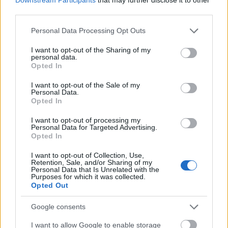
Hasbronak: Hammer megmutatja, milyen a rossz
third parties.
klón. Figyelem, ez egy rendkívüli és rendhagyó
végigjátszás: EGYETLEN ELEMÉBEN SEM
Please note that this website/app uses one or more Google
Personal Data Processing Opt Outs
LEGO!Lelövöm a poént: klónt csak az ellenségednek!
services and may gather and store information including but
Azért ezt később még árnyalni…
not limited to your visit or usage behaviour. You may click to
I want to opt-out of the Sharing of my
personal data.
grant or deny consent to Google and its third-party tags to
Opted In
use your data for below specified purposes in below Google
consent section.
I want to opt-out of the Sale of my
Personal Data.
Opted In
I want to opt-out of processing my
Personal Data for Targeted Advertising.
Opted In
I want to opt-out of Collection, Use,
Retention, Sale, and/or Sharing of my
Personal Data that Is Unrelated with the
Purposes for which it was collected.
Opted Out
Google consents
I want to allow Google to enable storage