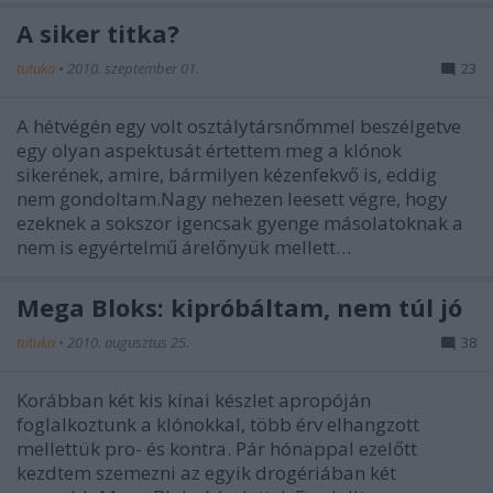
A siker titka?
tutuka
•
2010. szeptember 01.
23
A hétvégén egy volt osztálytársnőmmel beszélgetve
egy olyan aspektusát értettem meg a klónok
sikerének, amire, bármilyen kézenfekvő is, eddig
nem gondoltam.Nagy nehezen leesett végre, hogy
ezeknek a sokszor igencsak gyenge másolatoknak a
nem is egyértelmű árelőnyük mellett…
Mega Bloks: kipróbáltam, nem túl jó
tutuka
•
2010. augusztus 25.
38
Korábban két kis kínai készlet apropóján
foglalkoztunk a klónokkal, több érv elhangzott
mellettük pro- és kontra. Pár hónappal ezelőtt
kezdtem szemezni az egyik drogériában két