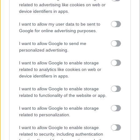
Kiküldött tudósítónk jelenti Japánból
related to advertising like cookies on web or
tutuka
•
2011. május 16.
28
device identifiers in apps.
I want to allow my user data to be sent to
Ismét érdekes tartalommal jelentkezett
Google for online advertising purposes.
Japánból András / 安德拉希. Ezúttal 1984-es
Diablock katalógusokat küldött nekünk, melyhez egy
I want to allow Google to send me
bontatlan készletből jutott. Mielőtt bármit is írnék,
personalized advertising.
nézzük az első oldalt!Érdemes teljes méretben
megvizsgálni!Hoppá! Amit eddig csak sejtettem
I want to allow Google to enable storage
(lásd:…
related to analytics like cookies on web or
device identifiers in apps.
Összefoglalva
I want to allow Google to enable storage
related to functionality of the website or app.
tutuka
•
2010. szeptember 17.
16
I want to allow Google to enable storage
Tök felesleges a sok szájtépés, pman egyetlen
related to personalization.
fotóban foglalta nekünk össze az elmúlt napok
lényeges eseményeit: motor klón talán színesbőrű,
I want to allow Google to enable storage
de semmiképpen nem kedves A tojásban lapuló
related to security, including authentication
kínai boltból származó EGGO LECO készletet pman