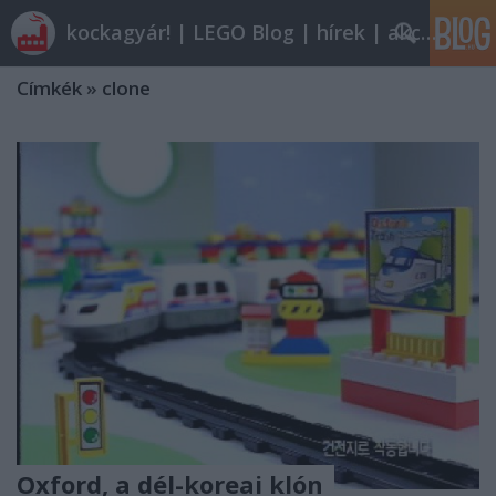
kockagyár! | LEGO Blog | hírek | akciók |
Címkék
»
clone
Oxford, a dél-koreai klón