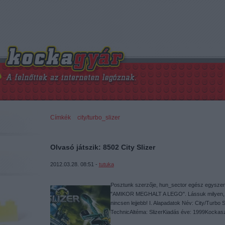
Címkék
»
city/turbo_slizer
Olvasó játszik: 8502 City Slizer
2012.03.28. 08:51 -
tutuka
Posztunk szerzője, hun_sector egész egyszerűe
"AMIKOR MEGHALT A LEGO". Lássuk milyen, am
nincsen lejjebb! I. Alapadatok Név: City/Turb
TechnicAltéma: SlizerKiadás éve: 1999Kocka