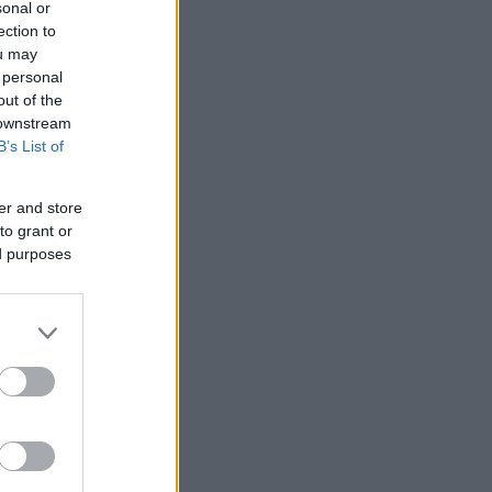
sonal or
ection to
ou may
 personal
out of the
 downstream
B’s List of
er and store
to grant or
ed purposes