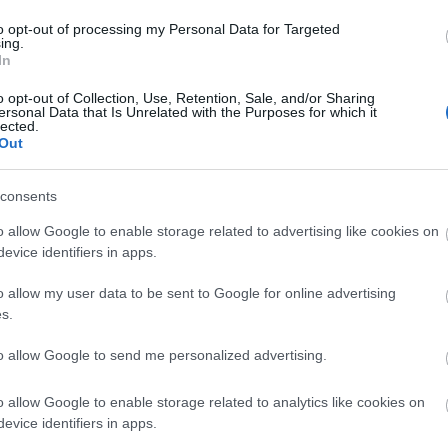
to opt-out of processing my Personal Data for Targeted
ing.
In
o opt-out of Collection, Use, Retention, Sale, and/or Sharing
ersonal Data that Is Unrelated with the Purposes for which it
lected.
Out
szerű árak
consents
o allow Google to enable storage related to advertising like cookies on
evice identifiers in apps.
evette a piaci
ncs LEGO, van
o allow my user data to be sent to Google for online advertising
s.
ehet most ilyen
Olvasó játszik:
to allow Google to send me personalized advertising.
1.17. 05:23
)
o allow Google to enable storage related to analytics like cookies on
m inkább
evice identifiers in apps.
Végigjátszás: