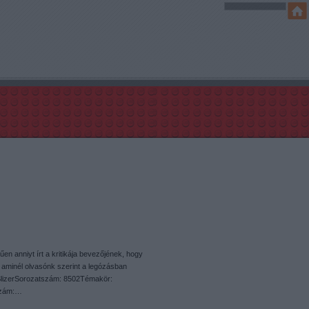
n anniyt írt a kritikája bevezőjének, hogy
inél olvasónk szerint a legózásban
o SlizerSorozatszám: 8502Témakör:
szám:…