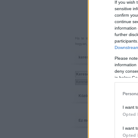
If you wish 
sensitive in
confirm you
continue se
information 
further disc
Ha te is küldenél egy végigjátszást, 
participants
hogyan, hova, mikor, kivel és miért,
akkor
Downstream 
keresés
Please note
information 
deny consent
in below Go
Persona
Közösség
I want t
Opted 
Ez megy
I want t
Opted 