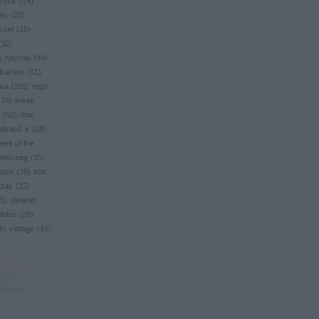
endar
(
24
)
res
(
23
)
szet
(
15
)
(
32
)
)
haynau
(
44
)
kamion
(
31
)
ika
(
292
)
lego
(
26
)
linkek
(
50
)
moc
olvasó ír
(
28
)
ates of the
ndőrség
(
15
)
pace
(
28
)
star
zás
(
22
)
5
)
történet
árlás
(
26
)
6
)
vintage
(
16
)