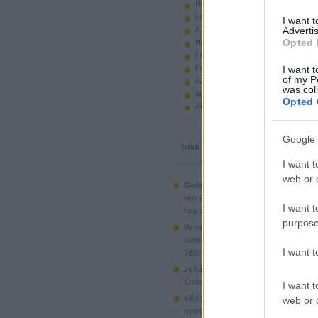
Hiányzó elemek beszerzése
Legoland Németország 2010
I want 
A kastélyok képes története
Advertis
Opted 
Használt legót piacról
Feltörjük a legó ugart
Fehérítsd ki!
I want t
of my P
Az Indiana Jones készletek
was col
apró. hirdetés.
Opted 
Akciók, újdonságok a polcon, nagy
Google 
friss topikok
I want t
web or d
Gerberus:
Mostanra már a Lego is észr
(
2025.06.28. 05:15
)
rést é...
Ahol ni
I want t
hely a klónoknak
purpose
Vonatotkeresek1:
@BorZol: Üdv, hol l
(
2024.11.15. 14:12
)
vonatot venni...
I want 
7897 Passenger Train
(
2020.1
zoltán999:
kockawebshop.hu
Oxford, a dél-koreai klón
I want t
siófoki35:
A platós teherautó szerinte
web or d
(
2020.06.26. 21:25
)
nyergesvonta...