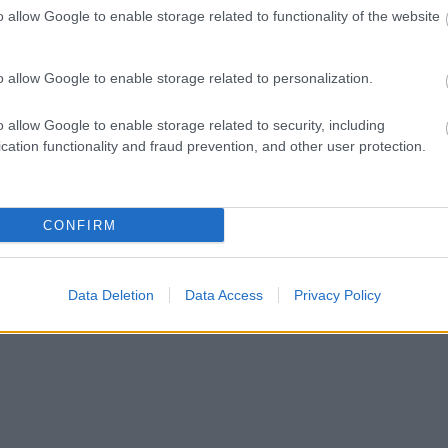
o allow Google to enable storage related to functionality of the website
ct? El lehet
ába 833
blog, és
o allow Google to enable storage related to personalization.
Fuss el véle!
meg használtan
o allow Google to enable storage related to security, including
zik: 7636
cation functionality and fraud prevention, and other user protection.
szépen a
6. 17:50
)
CONFIRM
Data Deletion
Data Access
Privacy Policy