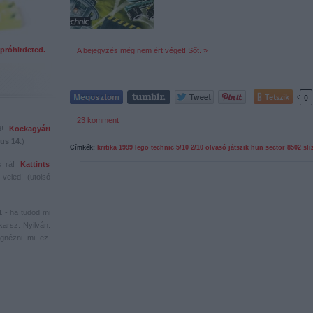
próhirdeted.
A bejegyzés még nem ért véget! Sőt. »
Tetszik
0
23
komment
ed!
Kockagyári
us 14.
)
Címkék:
kritika
1999
lego
technic
5/10
2/10
olvasó játszik
hun sector
8502
sli
s rá!
Kattints
veled! (utolsó
1
- ha tudod mi
karsz. Nyilván.
gnézni mi ez.