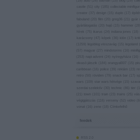
(
18
)
autó
(
26
)
batman
(
15
)
blog
(
29
)
cal
castle
(
51
)
city
(
185
)
collectable minifigu
creator
(
37
)
design
(
15
)
duplo
(
17
)
építé
fabuland
(
20
)
film
(
20
)
greg36
(
21
)
gyár
gyárlátogatás
(
20
)
hajó
(
15
)
hammer
(
28
hírek
(
75
)
ikarus
(
24
)
indiana jones
(
18
)
karácsony
(
47
)
képek
(
36
)
klón
(
17
)
krit
(
1259
)
legoblog visszavág
(
15
)
legoland
(
57
)
magyar
(
27
)
mindstorms
(
16
)
minifig
(
253
)
napi advent
(
24
)
nyíregyháza
(
16
)
olvasó játszik
(
184
)
orangyal007
(
15
)
pir
caribbean
(
16
)
police
(
39
)
reklám
(
23
)
re
retro
(
50
)
röviden
(
79
)
snack bar
(
17
)
s
wars
(
109
)
star wars hétvége
(
15
)
szava
szerdai szelektív
(
30
)
technic
(
86
)
tier
(
1
(
21
)
town
(
101
)
train
(
23
)
trains
(
25
)
vás
végigjátszás
(
116
)
verseny
(
52
)
video
(
6
vonat
(
16
)
zene
(
18
)
Címkefelhő
feedek
RSS 2.0