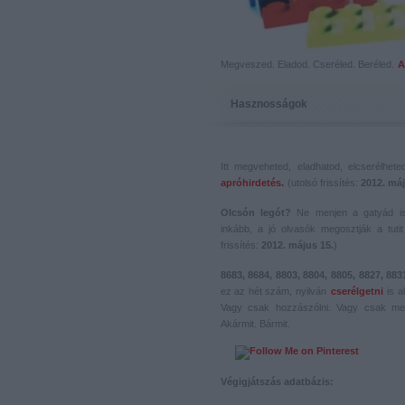
Megveszed. Eladod. Cseréled. Beréled.
A
Hasznosságok
Itt megveheted, eladhatod, elcserélhet
apróhirdetés.
(utolsó frissítés:
2012. máj
Olcsón legót?
Ne menjen a gatyád i
inkább, a jó olvasók megosztják a tutit 
frissítés:
2012. május 15.
)
8683, 8684, 8803, 8804, 8805, 8827, 883
ez az hét szám, nyilván
cserélgetni
is a
Vagy csak hozzászólni. Vagy csak me
Akármit. Bármit.
Végigjátszás adatbázis: