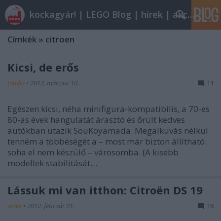
kockagyár! | LEGO Blog | hírek | akciók |
Címkék
»
citroen
Kicsi, de erős
tutuka
•
2012. március 10.
11
Egészen kicsi, néha minifigura-kompatibilis, a 70-es
80-as évek hangulatát árasztó és őrült kedves
autókban utazik SouKoyamada. Megalkuvás nélkül
tenném a többéségét a – most már bizton állítható:
soha el nem készülő – városomba. (A kisebb
modellek stabilitását…
Lássuk mi van itthon: Citroën DS 19
ainex
•
2012. február 01.
18