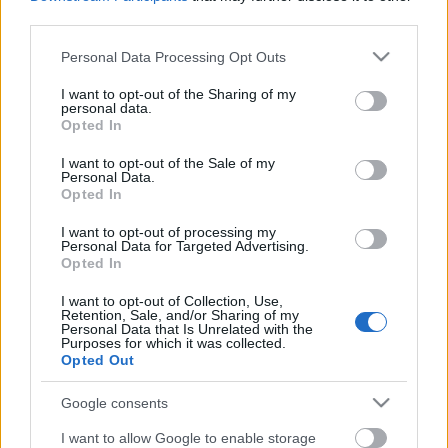
third parties.
tutuka
•
2011. május 11.
10
Please note that this website/app uses one or more Google
Personal Data Processing Opt Outs
Igazi szélkakas vagyok (Alekosz rajongóknak:
services and may gather and store information including but
napraforgó): böhömnagy, dudormentes, félkarú, de
not limited to your visit or usage behaviour. You may click to
I want to opt-out of the Sharing of my
personal data.
valahol mégis bejön joaquin városrésze. Teljes
grant or deny consent to Google and its third-party tags to
Opted In
galéria itt! Mit hittetek, megússzátok a hetet Citroën
use your data for below specified purposes in below Google
nélkül? Henrik Hoexbroe további jóságai itt
consent section.
I want to opt-out of the Sale of my
Personal Data.
tanyáznak. Bár nem…
Opted In
Szerdai szelektív
I want to opt-out of processing my
Personal Data for Targeted Advertising.
Opted In
tutuka
•
2011. május 04.
5
I want to opt-out of Collection, Use,
Retention, Sale, and/or Sharing of my
.eti Citroën 2CV-je valóságos cukikocsi hullámot
Personal Data that Is Unrelated with the
indított el. | 74louloute alkotása | Ezt Citroën
Purposes for which it was collected.
Opted Out
Acadyane-t Vincent Rozenbergnek köszönhetjük |
még több kép erre | Mostanában sokszor megfordul
Google consents
a fejemben, hogy hagyom a francba az
együttműködést és jól…
I want to allow Google to enable storage