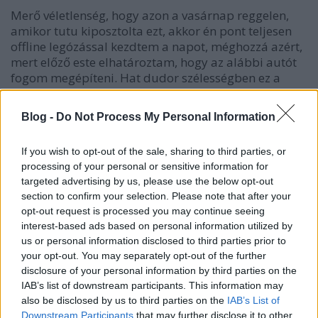
Merő véletlenség, hogy azon a vasárnap reggelen,
amikor tutu kiposztolta ezt, akkor én pont teljesen
offline legózással kezdtem a napot, méghozzá azért,
mert előző este elhatároztam, hogy az alábbi autót
fogom megépíteni. Hat dudor szélességben ez a
legjobb, amit sikerült…
Blog -
Do Not Process My Personal Information
Szerdai szelektív
If you wish to opt-out of the sale, sharing to third parties, or
ainex
•
2011. augusztus 03.
8
processing of your personal or sensitive information for
targeted advertising by us, please use the below opt-out
Ma a kicsitől a nagy felé fogunk haladni. Ha már
section to confirm your selection. Please note that after your
tegnap úgyis jól behajóztunk:Peter Lewandowski
opt-out request is processed you may continue seeing
alkotásaMondaynoodle egy fokkal nagyobban, a
interest-based ads based on personal information utilized by
levegőben hasít:Apache Longbow (a galériában
us or personal information disclosed to third parties prior to
összevetheted az eredetivel is, érdemes)Még mindig
your opt-out. You may separately opt-out of the further
apró lépték. Ezt überelje valaki:Az igen…
disclosure of your personal information by third parties on the
IAB’s list of downstream participants. This information may
also be disclosed by us to third parties on the
IAB’s List of
Szerdai szelektív
Downstream Participants
that may further disclose it to other