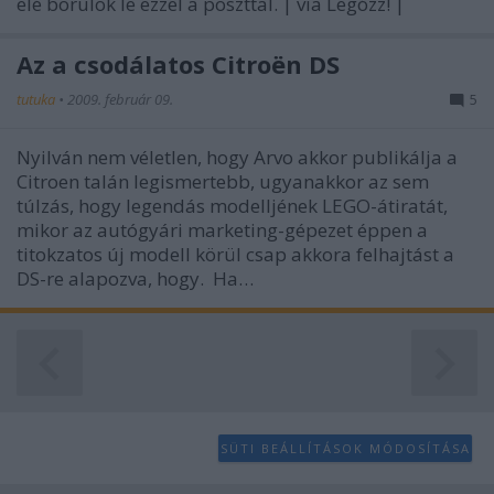
elé borulok le ezzel a poszttal. | via Legózz! |
user protection.
Az a csodálatos Citroën DS
tutuka
•
2009. február 09.
5
Nyilván nem véletlen, hogy Arvo akkor publikálja a
Citroen talán legismertebb, ugyanakkor az sem
túlzás, hogy legendás modelljének LEGO-átiratát,
mikor az autógyári marketing-gépezet éppen a
titokzatos új modell körül csap akkora felhajtást a
DS-re alapozva, hogy. Ha…
SÜTI BEÁLLÍTÁSOK MÓDOSÍTÁSA