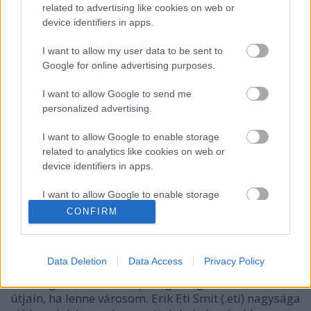
related to advertising like cookies on web or
Citroën 2CV - magad is megépítheted
device identifiers in apps.
tutuka
•
2011. március 07.
9
I want to allow my user data to be sent to
Google for online advertising purposes.
.eti Citroën 2CV-jét egész egyszerűen imádtam. A
I want to allow Google to send me
srác volt olyan rendes, hogy közölte az építési
personalized advertising.
útmutatót is a csodajárgányhoz. Kattintás után
nagyíthatod!Az elemlistát végigböngészve látszik,
I want to allow Google to enable storage
hogy túl sok speciális elem nem kell a boldogsághoz.
related to analytics like cookies on web or
Na ki lesz, aki…
device identifiers in apps.
I want to allow Google to enable storage
Egész egyszerűen imádom
related to functionality of the website or app.
CONFIRM
tutuka
•
2011. február 18.
9
I want to allow Google to enable storage
related to personalization.
Data Deletion
Data Access
Privacy Policy
Nincs hozzáfűznivalóm. Nem modell, nem tökéletes,
ám mégis tökéletes. Napestig tologatnám a városom
I want to allow Google to enable storage
related to security, including authentication
útjain, ha lenne városom. Erik Eti Smit (.eti) nagysága
functionality and fraud prevention, and other