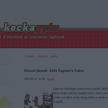
Címkék
»
captains_cabin
Olvasó játszik: 4191 Captain's Cabin
2011.05.12. 10:30 -
tutuka
Egészen különleges dolog történt velünk. Múlt
Karib-tenger kalózai végigjátszását. Iziben öss
a hétre a kritikát. Aztán ahogy teltek a napok
Greg36)…