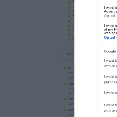
Hiányzó elemek beszerzése
Legoland Németország 2010
I want 
A kastélyok képes története
Advertis
Opted 
Használt legót piacról
Feltörjük a legó ugart
Fehérítsd ki!
I want t
of my P
Az Indiana Jones készletek
was col
apró. hirdetés.
Opted 
Akciók, újdonságok a polcon, nagy
Google 
friss topikok
I want t
web or d
Gerberus:
Mostanra már a Lego is észr
(
2025.06.28. 05:15
)
rést é...
Ahol ni
I want t
hely a klónoknak
purpose
Vonatotkeresek1:
@BorZol: Üdv, hol l
(
2024.11.15. 14:12
)
vonatot venni...
I want 
7897 Passenger Train
(
2020.1
zoltán999:
kockawebshop.hu
Oxford, a dél-koreai klón
I want t
siófoki35:
A platós teherautó szerinte
web or d
(
2020.06.26. 21:25
)
nyergesvonta...