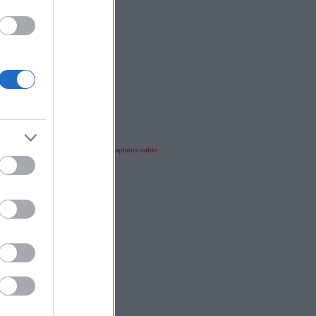
 játszik
jack sparrow
4191
medoro
captains cabin
a