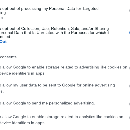
to opt-out of processing my Personal Data for Targeted
ing.
In
A bejegyzés még nem ért véget! Sőt. »
o opt-out of Collection, Use, Retention, Sale, and/or Sharing
ersonal Data that Is Unrelated with the Purposes for which it
lected.
Tetszik
0
Out
szerű árak
Szólj hozzá!
consents
Címkék:
kritika
lego
karib tenger kalózai
2011
pirates of the caribbean
olvasó
kapitány fülkéje
o allow Google to enable storage related to advertising like cookies on
evice identifiers in apps.
evette a piaci
ncs LEGO, van
o allow my user data to be sent to Google for online advertising
s.
ehet most ilyen
Olvasó játszik:
to allow Google to send me personalized advertising.
1.17. 05:23
)
o allow Google to enable storage related to analytics like cookies on
m inkább
evice identifiers in apps.
Végigjátszás: