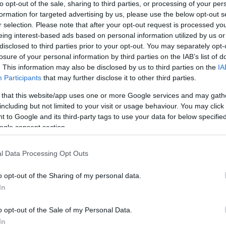
to opt-out of the sale, sharing to third parties, or processing of your per
formation for targeted advertising by us, please use the below opt-out s
r selection. Please note that after your opt-out request is processed y
eing interest-based ads based on personal information utilized by us or
A bejegyzés még nem ért véget! Sőt. »
disclosed to third parties prior to your opt-out. You may separately opt-
losure of your personal information by third parties on the IAB’s list of
csak nem tudod
. This information may also be disclosed by us to third parties on the
IA
Tetszik
0
 kattints
!
Participants
that may further disclose it to other third parties.
Szólj hozzá!
 that this website/app uses one or more Google services and may gath
including but not limited to your visit or usage behaviour. You may click 
Címkék:
kritika
lego
karib tenger kalózai
2011
pirates of the caribbean
olvasó
kapitány fülkéje
 to Google and its third-party tags to use your data for below specifi
ogle consent section.
Olvasó játszik: 4191 Captain's Cabin
l Data Processing Opt Outs
2011.05.12. 10:00 -
tutuka
Jack Sparrow belépője I. AlapadatokNeve: 
o opt-out of the Sharing of my personal data.
Cabin)Témakör: A Karib tenger kalózai (P
In
éve: 2011Kockaszám: 83dbMinifig: 3dbSúly
dobozban?Ami…
o opt-out of the Sale of my Personal Data.
In