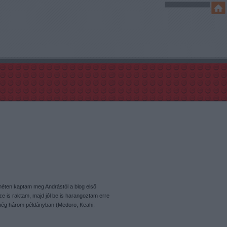
 héten kaptam meg Andrástól a blog első
ze is raktam, majd jól be is harangoztam erre
, még három példányban (Medoro, Keahi,