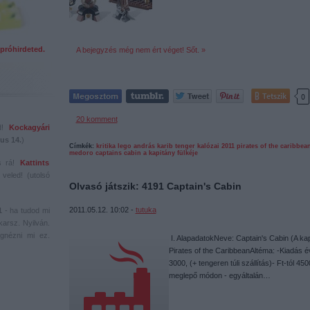
próhirdeted.
A bejegyzés még nem ért véget! Sőt. »
Tetszik
0
20
komment
ed!
Kockagyári
us 14.
)
Címkék:
kritika
lego
andrás
karib tenger kalózai
2011
pirates of the caribbea
medoro
captains cabin
a kapitány fülkéje
s rá!
Kattints
veled! (utolsó
Olvasó játszik: 4191 Captain's Cabin
2011.05.12. 10:02 -
tutuka
1
- ha tudod mi
karsz. Nyilván.
gnézni mi ez.
I. AlapadatokNeve: Captain's Cabin (A k
Pirates of the CaribbeanAltéma: -Kiadás é
3000, (+ tengeren túli szállítás)- Ft-tól 4
meglepő módon - egyáltalán…