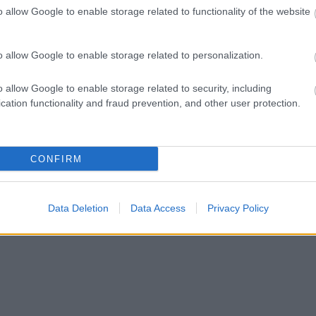
o allow Google to enable storage related to functionality of the website
ct? El lehet
ába 833
blog, és
o allow Google to enable storage related to personalization.
Fuss el véle!
meg használtan
o allow Google to enable storage related to security, including
zik: 7636
cation functionality and fraud prevention, and other user protection.
szépen a
6. 17:50
)
CONFIRM
Data Deletion
Data Access
Privacy Policy