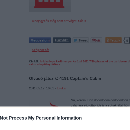
A bejegyzés még nem ért véget! Sőt. »
Tetszik
0
Szólj hozzá!
Címkék:
kritika
lego
karib tenger kalózai
2011
7/10
pirates of the caribbean
o
cabin
a kapitány fülkéje
Olvasó játszik: 4191 Captain's Cabin
2011.05.12. 10:01 -
tutuka
Na, kérem! Dön dödödödön dödödödönn dö
valahára eljutottak ide is a sokak által hőn
Mivel nekem több szempontból is fontos mi
erről hírt…
Not Process My Personal Information