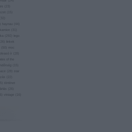
endar
(
24
)
res
(
23
)
szet
(
15
)
(
32
)
)
haynau
(
44
)
kamion
(
31
)
ika
(
292
)
lego
(
26
)
linkek
(
50
)
moc
olvasó ír
(
28
)
ates of the
ndőrség
(
15
)
pace
(
28
)
star
zás
(
22
)
5
)
történet
árlás
(
26
)
6
)
vintage
(
16
)