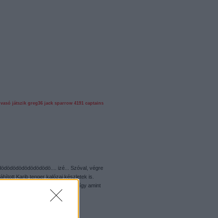
lvasó játszik
greg36
jack sparrow
4191
captains
dödödödödödödödö.... izé... Szóval, végre
 áhított Karib tenger kalózai készletek is.
nd a film, mind a LEGO verziója, így amint