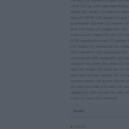
(
18
)
autó
(
26
)
batman
(
15
)
blog
(
29
)
cal
castle
(
51
)
city
(
185
)
collectable minifigu
creator
(
37
)
design
(
15
)
duplo
(
17
)
építé
fabuland
(
20
)
film
(
20
)
greg36
(
21
)
gyár
gyárlátogatás
(
20
)
hajó
(
15
)
hammer
(
28
hírek
(
75
)
ikarus
(
24
)
indiana jones
(
18
)
karácsony
(
47
)
képek
(
36
)
klón
(
17
)
krit
(
1259
)
legoblog visszavág
(
15
)
legoland
(
57
)
magyar
(
27
)
mindstorms
(
16
)
minifig
(
253
)
napi advent
(
24
)
nyíregyháza
(
16
)
olvasó játszik
(
184
)
orangyal007
(
15
)
pir
caribbean
(
16
)
police
(
39
)
reklám
(
23
)
re
retro
(
50
)
röviden
(
79
)
snack bar
(
17
)
s
wars
(
109
)
star wars hétvége
(
15
)
szava
szerdai szelektív
(
30
)
technic
(
86
)
tier
(
1
(
21
)
town
(
101
)
train
(
23
)
trains
(
25
)
vás
végigjátszás
(
116
)
verseny
(
52
)
video
(
6
vonat
(
16
)
zene
(
18
)
Címkefelhő
feedek
RSS 2.0