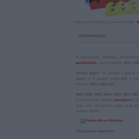
Megveszed. Eladod. Cseréled. Beréled.
A
Hasznosságok
Itt megveheted, eladhatod, elcserélhet
apróhirdetés.
(utolsó frissítés:
2012. máj
Olcsón legót?
Ne menjen a gatyád i
inkább, a jó olvasók megosztják a tutit 
frissítés:
2012. május 15.
)
8683, 8684, 8803, 8804, 8805, 8827, 883
ez az hét szám, nyilván
cserélgetni
is a
Vagy csak hozzászólni. Vagy csak me
Akármit. Bármit.
Végigjátszás adatbázis: