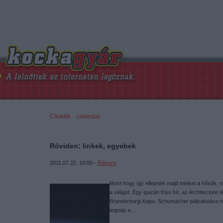
Címkék
»
calendar
Röviden: linkek, egyebek
2011.07.22. 10:00 -
Rékocs
Most hogy így ellepnek majd minket a hősök, 
a világot. Egy igazán friss hír, az Architecture
Branderburgi Kapu. Schumacher pályafutása n
tegnap a…