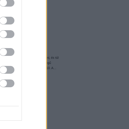
hiszem, ezt már nehéz lesz überelni, és túl
 a tolólap, ez az egykocka szélességű
az előző munkagépnél is ütött. 10/10. A…