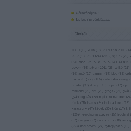
elérhetőségeink
Így készíts végigjátszást!
Címkék
10/10
(
16
)
2008
(
18
)
2009
(
73
)
2010
(
14
2012
(
43
)
2824
(
26
)
6/10
(
20
)
675
(
20
)
(
23
)
7958
(
26
)
8/10
(
78
)
8043
(
16
)
9/10
advent
(
55
)
advent 2011
(
26
)
anikó
(
21
)
(
18
)
autó
(
26
)
batman
(
15
)
blog
(
29
)
cal
castle
(
51
)
city
(
185
)
collectable minifigu
creator
(
37
)
design
(
15
)
duplo
(
17
)
építé
fabuland
(
20
)
film
(
20
)
greg36
(
21
)
gyár
gyárlátogatás
(
20
)
hajó
(
15
)
hammer
(
28
hírek
(
75
)
ikarus
(
24
)
indiana jones
(
18
)
karácsony
(
47
)
képek
(
36
)
klón
(
17
)
krit
(
1259
)
legoblog visszavág
(
15
)
legoland
(
57
)
magyar
(
27
)
mindstorms
(
16
)
minifig
(
253
)
napi advent
(
24
)
nyíregyháza
(
16
)