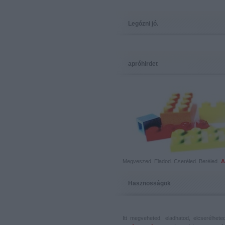
Legózni jó.
apróhirdet
Megveszed. Eladod. Cseréled. Beréled.
A
Hasznosságok
Itt megveheted, eladhatod, elcserélhet