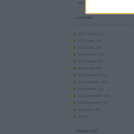
Hiányzó elemek beszerzése
archívum
2015 március
(
1
)
2012 május
(
36
)
2012 április
(
41
)
2012 március
(
46
)
2012 február
(
50
)
2012 január
(
50
)
2011 december
(
73
)
2011 november
(
50
)
2011 október
(
50
)
2011 szeptember
(
44
)
2011 augusztus
(
46
)
2011 július
(
45
)
Tovább
...
kontakt, infó