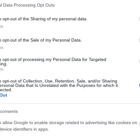
l Data Processing Opt Outs
Tetszik
0
o opt-out of the Sharing of my personal data.
4
komment
In
Címkék:
calendar
karácsony
lego
advent
hammer
city
2010
2824
napi advent
o opt-out of the Sale of my Personal Data.
In
Napi advent (21.)
to opt-out of processing my Personal Data for Targeted
2010.12.22. 19:00 -
tutuka
ing.
In
Sárga vonatkocsi - 15 elem + 2 tartalék Idézek:
Mikulás vonatának..." első "...kocsija. A doboz
o opt-out of Collection, Use, Retention, Sale, and/or Sharing
is. Minifighez mini a vonat, microscale-nek túl
ersonal Data that Is Unrelated with the Purposes for which it
lected.
Out
consents
A bejegyzés még nem ért véget! Sőt. »
o allow Google to enable storage related to advertising like cookies on
szerű árak
evice identifiers in apps.