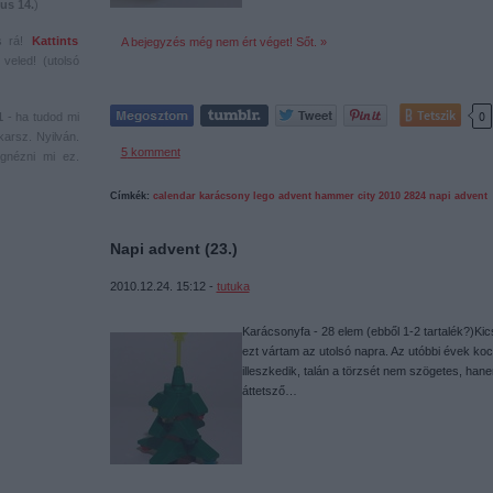
us 14.
)
s rá!
Kattints
A bejegyzés még nem ért véget! Sőt. »
veled! (utolsó
Tetszik
0
1
- ha tudod mi
karsz. Nyilván.
5
komment
gnézni mi ez.
Címkék:
calendar
karácsony
lego
advent
hammer
city
2010
2824
napi advent
Napi advent (23.)
2010.12.24. 15:12 -
tutuka
Karácsonyfa - 28 elem (ebből 1-2 tartalék?)Kic
ezt vártam az utolsó napra. Az utóbbi évek ko
illeszkedik, talán a törzsét nem szögetes, han
áttetsző…