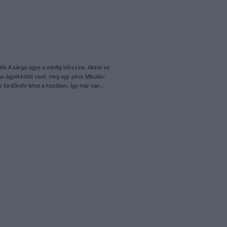
rtalék A sárga ugye a minifig bőrszíne. Akkor ez
ga-ágyékkötőt visel, meg egy piros Mikulás-
e fürdőkefe lehet a kezében. Így már van…