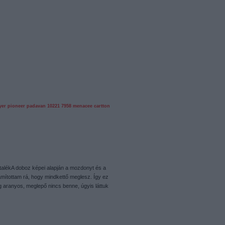
yer
pioneer
padavan
10221
7958
menacee
cartton
rtalékA doboz képei alapján a mozdonyt és a
zámítottam rá, hogy mindkettő meglesz. Így ez
g aranyos, meglepő nincs benne, úgyis láttuk