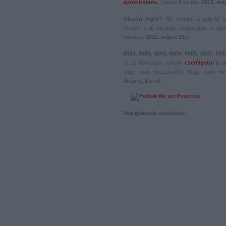
apróhirdetés.
(utolsó frissítés:
2012. máj
Olcsón legót?
Ne menjen a gatyád i
inkább, a jó olvasók megosztják a tutit 
frissítés:
2012. május 15.
)
8683, 8684, 8803, 8804, 8805, 8827, 883
ez az hét szám, nyilván
cserélgetni
is a
Vagy csak hozzászólni. Vagy csak me
Akármit. Bármit.
Végigjátszás adatbázis: