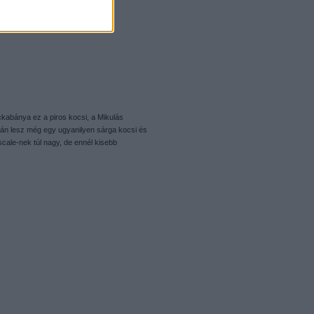
ockabánya ez a piros kocsi, a Mikulás
ján lesz még egy ugyanilyen sárga kocsi és
scale-nek túl nagy, de ennél kisebb