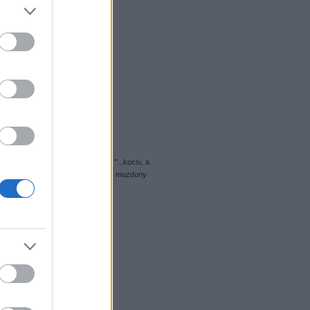
 "Igazi kockabánya ez a..." sárga "...kocsi, a
 képe alapján lesz még egy [...] egy mozdony
 nagy, de ennél kisebb…