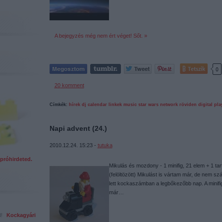
A bejegyzés még nem ért véget! Sőt. »
Tetszik
0
20
komment
Címkék:
hírek
dj
calendar
linkek
music
star
wars
network
röviden
digital
pla
Napi advent (24.)
2010.12.24. 15:23 -
tutuka
próhirdeted.
Mikulás és mozdony - 1 minifig, 21 elem + 1 ta
(felöltözött) Mikulást is vártam már, de nem s
lett kockaszámban a legbőkezőbb nap. A minifi
már…
ed!
Kockagyári