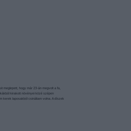
sit meglepett, hogy már 23-án megvolt a fa,
ckákból kirakott növényei közé szépen
em kerek laposakból csináltam volna. A díszek