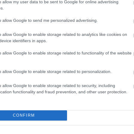
Tetszik
o allow my user data to be sent to Google for online advertising
0
s.
4
komment
evette a piaci
to allow Google to send me personalized advertising.
Címkék:
calendar
karácsony
lego
advent
hammer
city
2010
2824
napi advent
ncs LEGO, van
o allow Google to enable storage related to analytics like cookies on
ehet most ilyen
Napi advent (20.)
evice identifiers in apps.
Olvasó játszik:
2010.12.21. 19:00 -
tutuka
o allow Google to enable storage related to functionality of the website
1.17. 05:23
)
Microscale bulldozer - 17 elem + 2 tartalékAzt 
felelőtlenül szórtam a tízpontosakat eddig. Ez
m inkább
felépítmény nagyon bejön. A lánctalp meg már 
o allow Google to enable storage related to personalization.
Végigjátszás:
ct? El lehet
o allow Google to enable storage related to security, including
ába 833
cation functionality and fraud prevention, and other user protection.
blog, és
Fuss el véle!
A bejegyzés még nem ért véget! Sőt. »
meg használtan
zik: 7636
CONFIRM
Tetszik
0
szépen a
6. 17:50
)