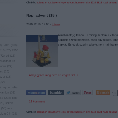
Címkék:
calendar
karácsony
lego
advent
hammer
city
2010
2824
napi advent
Napi advent (18.)
2010.12.19. 19:00 -
tutuka
Alulöltözött(?) télapó - 1 minifig, 6 elem + 2 ta
a minifig szinte meztelen, csak egy fekete, tan
sapkát. És ezek szerint a kefe, nem haj- hanm
8
)
2011
(
108
)
7/10
(
57
)
7553
(
72
)
ad
(
18
)
architecture
endar
(
24
)
res
(
23
)
A bejegyzés még nem ért véget! Sőt. »
szet
(
15
)
(
32
)
)
haynau
(
44
)
Tetszik
kamion
(
31
)
0
ika
(
292
)
lego
12
komment
(
26
)
linkek
(
50
)
moc
Címkék:
calendar
karácsony
lego
advent
hammer
city
2010
2824
napi advent
olvasó ír
(
28
)