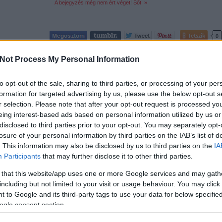
A bejegyzés még nem ért véget! Sőt. »
Tetszik
0
1
komment
Not Process My Personal Information
Címkék:
calendar
karácsony
lego
advent
hammer
city
2010
2824
napi advent
to opt-out of the sale, sharing to third parties, or processing of your per
formation for targeted advertising by us, please use the below opt-out s
Napi advent (22.)
r selection. Please note that after your opt-out request is processed y
2010.12.23. 19:00 -
tutuka
eing interest-based ads based on personal information utilized by us or
disclosed to third parties prior to your opt-out. You may separately opt-
Helikopter - 7 elem + 1 tartalékÚj kedvencem va
losure of your personal information by third parties on the IAB’s list of
kevés elemből áll, itt lehet, hogy pont ez volt
. This information may also be disclosed by us to third parties on the
IA
helikoptert építeni nem egyszerű. Igaz, farokr
Participants
that may further disclose it to other third parties.
Rotor). A farok…
 that this website/app uses one or more Google services and may gath
including but not limited to your visit or usage behaviour. You may click 
csak nem tudod
 to Google and its third-party tags to use your data for below specifi
 kattints
!
ogle consent section.
A bejegyzés még nem ért véget! Sőt. »