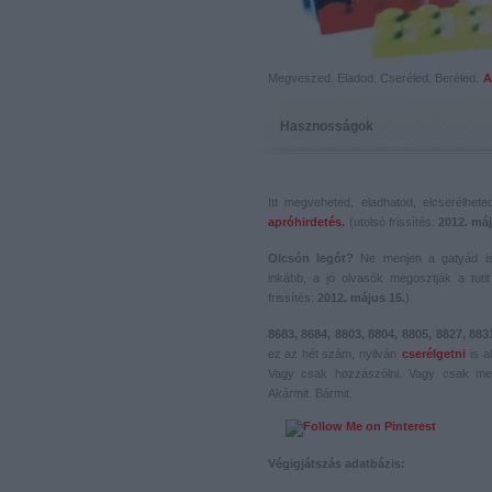
Megveszed. Eladod. Cseréled. Beréled.
A
Hasznosságok
Itt megveheted, eladhatod, elcserélhet
apróhirdetés.
(utolsó frissítés:
2012. máj
Olcsón legót?
Ne menjen a gatyád i
inkább, a jó olvasók megosztják a tutit 
frissítés:
2012. május 15.
)
8683, 8684, 8803, 8804, 8805, 8827, 883
ez az hét szám, nyilván
cserélgetni
is a
Vagy csak hozzászólni. Vagy csak me
Akármit. Bármit.
Végigjátszás adatbázis: