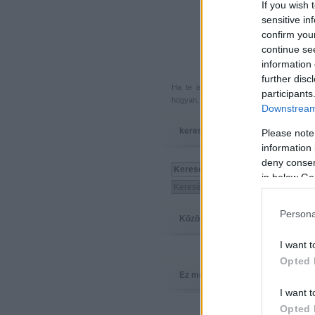
If you wish 
sensitive in
confirm you
continue se
information 
further disc
Ha te is küldenél egy végigjátszást, 
participants
hogyan, hova, mikor, kivel és miért,
akkor
Downstream 
keresés
Please note
information 
deny consent
in below Go
Persona
Közösség
I want t
Opted 
Ez megy
I want t
Opted 