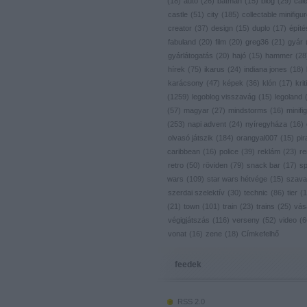
(
18
)
autó
(
26
)
batman
(
15
)
blog
(
29
)
cal
castle
(
51
)
city
(
185
)
collectable minifigu
creator
(
37
)
design
(
15
)
duplo
(
17
)
építé
fabuland
(
20
)
film
(
20
)
greg36
(
21
)
gyár
gyárlátogatás
(
20
)
hajó
(
15
)
hammer
(
28
hírek
(
75
)
ikarus
(
24
)
indiana jones
(
18
)
karácsony
(
47
)
képek
(
36
)
klón
(
17
)
krit
(
1259
)
legoblog visszavág
(
15
)
legoland
(
57
)
magyar
(
27
)
mindstorms
(
16
)
minifig
(
253
)
napi advent
(
24
)
nyíregyháza
(
16
)
olvasó játszik
(
184
)
orangyal007
(
15
)
pir
caribbean
(
16
)
police
(
39
)
reklám
(
23
)
re
retro
(
50
)
röviden
(
79
)
snack bar
(
17
)
s
wars
(
109
)
star wars hétvége
(
15
)
szava
szerdai szelektív
(
30
)
technic
(
86
)
tier
(
1
(
21
)
town
(
101
)
train
(
23
)
trains
(
25
)
vás
végigjátszás
(
116
)
verseny
(
52
)
video
(
6
vonat
(
16
)
zene
(
18
)
Címkefelhő
feedek
RSS 2.0