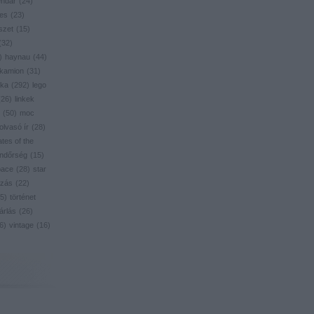
endar
(
24
)
res
(
23
)
szet
(
15
)
(
32
)
)
haynau
(
44
)
kamion
(
31
)
ika
(
292
)
lego
(
26
)
linkek
(
50
)
moc
olvasó ír
(
28
)
ates of the
ndőrség
(
15
)
pace
(
28
)
star
zás
(
22
)
5
)
történet
árlás
(
26
)
6
)
vintage
(
16
)