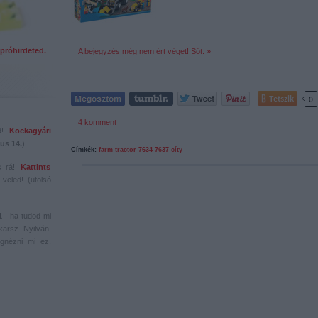
próhirdeted.
A bejegyzés még nem ért véget! Sőt. »
Tetszik
0
4
komment
ed!
Kockagyári
us 14.
)
Címkék:
farm
tractor
7634
7637
cíty
s rá!
Kattints
veled! (utolsó
1
- ha tudod mi
karsz. Nyilván.
gnézni mi ez.