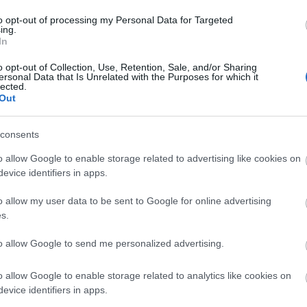
to opt-out of processing my Personal Data for Targeted
ing.
In
o opt-out of Collection, Use, Retention, Sale, and/or Sharing
ersonal Data that Is Unrelated with the Purposes for which it
lected.
Out
szerű árak
consents
o allow Google to enable storage related to advertising like cookies on
evice identifiers in apps.
evette a piaci
ncs LEGO, van
o allow my user data to be sent to Google for online advertising
s.
ehet most ilyen
Olvasó játszik:
to allow Google to send me personalized advertising.
1.17. 05:23
)
o allow Google to enable storage related to analytics like cookies on
m inkább
evice identifiers in apps.
Végigjátszás: