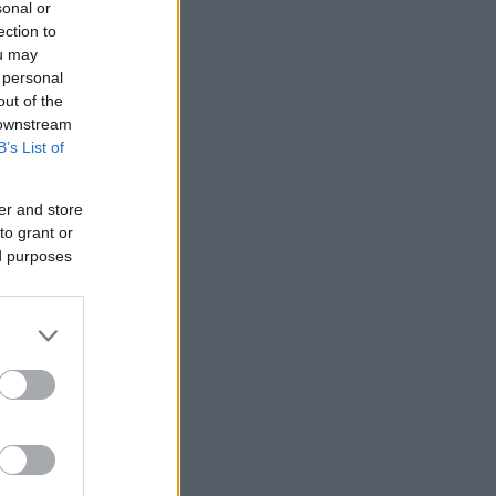
sonal or
ection to
ou may
 personal
out of the
 downstream
B’s List of
er and store
to grant or
ed purposes