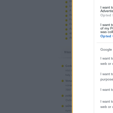
Hiányzó elemek beszerzése
Legoland Németország 2010
I want 
A kastélyok képes története
Advertis
Opted 
Használt legót piacról
Feltörjük a legó ugart
Fehérítsd ki!
I want t
of my P
Az Indiana Jones készletek
was col
apró. hirdetés.
Opted 
Akciók, újdonságok a polcon, nagy
Google 
friss topikok
I want t
web or d
Gerberus:
Mostanra már a Lego is észr
(
2025.06.28. 05:15
)
rést é...
Ahol ni
I want t
hely a klónoknak
purpose
Vonatotkeresek1:
@BorZol: Üdv, hol l
(
2024.11.15. 14:12
)
vonatot venni...
I want 
7897 Passenger Train
(
2020.1
zoltán999:
kockawebshop.hu
Oxford, a dél-koreai klón
I want t
siófoki35:
A platós teherautó szerinte
web or d
(
2020.06.26. 21:25
)
nyergesvonta...