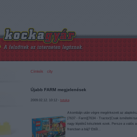
Címkék
»
cíty
Újabb FARM megjelenések
2009.02.12. 10:12 -
tutuka
A kombájn után végre megérkezett az alapkészl
[7637 - Farm][7634 - Tractor]Csak ismételni t
nagy léptékű készletek ezek. Persze a valós a
francban a báj? Ettől…