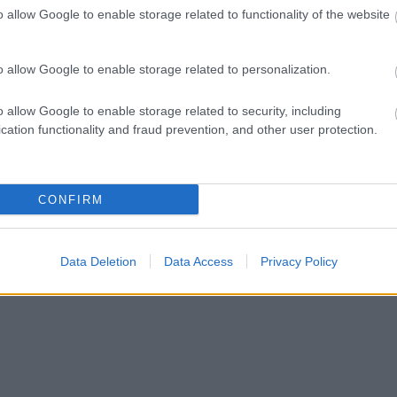
o allow Google to enable storage related to functionality of the website
ct? El lehet
ába 833
blog, és
o allow Google to enable storage related to personalization.
Fuss el véle!
meg használtan
o allow Google to enable storage related to security, including
zik: 7636
cation functionality and fraud prevention, and other user protection.
szépen a
6. 17:50
)
CONFIRM
Data Deletion
Data Access
Privacy Policy