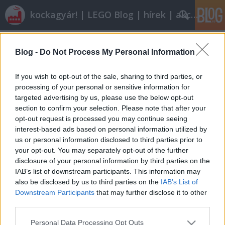
kockagyár! | LEGO Blog | hírek | akciók |
Címkék
»
building
Blog -
Do Not Process My Personal Information
Megérkezett, megérkezik
If you wish to opt-out of the sale, sharing to third parties, or
tutuka
•
2012. január 12.
63
processing of your personal or sensitive information for
targeted advertising by us, please use the below opt-out
section to confirm your selection. Please note that after your
Talán már többen vagytok, akiknek nem újdonság:
opt-out request is processed you may continue seeing
megvásárolhatók a 6. széria gyűjthető legóemberkéi
interest-based ads based on personal information utilized by
(természetesen már hazai beszerzési helyeken is).
us or personal information disclosed to third parties prior to
Mivel azonban nem mindenki legó-hírekre kiéhezett
your opt-out. You may separately opt-out of the further
junkie, talán nem haszontalan szólnunk az új fehér
disclosure of your personal information by third parties on the
tasakokról pár…
IAB’s list of downstream participants. This information may
also be disclosed by us to third parties on the
IAB’s List of
Röviden: linkek, egyebek
Downstream Participants
that may further disclose it to other
third parties.
Rékocs
•
2011. április 22.
6
Please note that this website/app uses one or more Google
Personal Data Processing Opt Outs