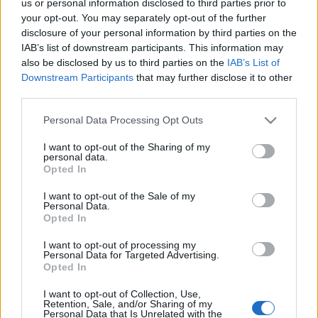
Dornbi
•
2010. szeptember 09.
18
us or personal information disclosed to third parties prior to
your opt-out. You may separately opt-out of the further
disclosure of your personal information by third parties on the
Ezennel folytatom a Bricklinkről kezdett sorozatot. A
IAB’s list of downstream participants. This information may
nulladik részben megnéztük, hogyan lehet a
also be disclosed by us to third parties on the
IAB’s List of
kockákat és a színeket azonosítani, az első részben
Downstream Participants
that may further disclose it to other
pedig már kockákat is vásároltunk a Bricklink.com-
third parties.
on. A mostani részben egy kicsit életszerűbb
helyzettel foglalkozunk: mi…
Please note that this website/app uses one or more Google
Personal Data Processing Opt Outs
services and may gather and store information including but
not limited to your visit or usage behaviour. You may click to
I want to opt-out of the Sharing of my
Legoland Németország 2010
personal data.
grant or deny consent to Google and its third-party tags to
Opted In
Dornbi
•
2010. május 20.
13
use your data for below specified purposes in below Google
consent section.
I want to opt-out of the Sale of my
Personal Data.
Összesen négy működő Legoland park van a világon.
Opted In
Már volt szó a dánról, most pedig következzen egy
személyes beszámoló arról, amelyik a legközelebb
I want to opt-out of processing my
Personal Data for Targeted Advertising.
van hozzánk. Németországban található Ulm
Opted In
mellett, a Google Térkép szerint bő 800 kilométerre,
azaz mintegy hétórányi…
I want to opt-out of Collection, Use,
Retention, Sale, and/or Sharing of my
Personal Data that Is Unrelated with the