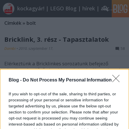
kockagyár! | LEGO Blog | hírek | akciók |
Címkék
»
bolt
Bricklink, 3. rész - Tapasztalatok
Dornbi
•
2010. szeptember 17.
58
Elérkeztünk a Bricklinkes sorozatunk befejező
részéhez. Az előző részekben végignéztük az elemek
és színek azonosítását, a keresést és vásárlást,
Blog -
Do Not Process My Personal Information
valamint a kívánságlista használatát, a mostani
részben pedig néhány gyakorlati dolog következik. |
If you wish to opt-out of the sale, sharing to third parties, or
Erősen tömörített…
processing of your personal or sensitive information for
targeted advertising by us, please use the below opt-out
Bricklink, 2. rész - Kívánságlista
section to confirm your selection. Please note that after your
(Wanted List)
opt-out request is processed you may continue seeing
interest-based ads based on personal information utilized by