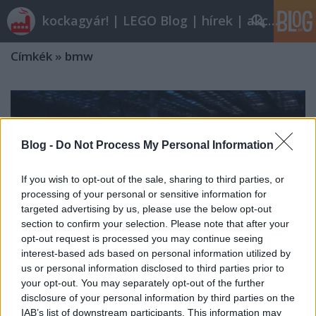
kockagyár! | LEGO Blog | hírek | akciók |
Címkék
»
bmw
Blog -
Do Not Process My Personal Information
If you wish to opt-out of the sale, sharing to third parties, or
processing of your personal or sensitive information for
targeted advertising by us, please use the below opt-out
section to confirm your selection. Please note that after your
opt-out request is processed you may continue seeing
interest-based ads based on personal information utilized by
us or personal information disclosed to third parties prior to
your opt-out. You may separately opt-out of the further
disclosure of your personal information by third parties on the
Röviden: linkek, egyebek
IAB’s list of downstream participants. This information may