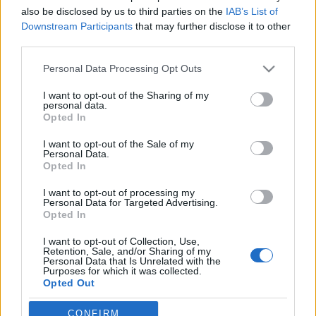
also be disclosed by us to third parties on the
IAB’s List of
Rékocs
•
2011. szeptember 23.
36
Downstream Participants
that may further disclose it to other
third parties.
Az eheti összeállítás nagyon Magnum-ízűre
sikeredett (nem az édességről van szó, amiért előre
Please note that this website/app uses one or more Google
Personal Data Processing Opt Outs
is elnézést kérek). Talán ez a késő nyárias idő hozta
services and may gather and store information including but
not limited to your visit or usage behaviour. You may click to
I want to opt-out of the Sharing of my
ki belőlem.Még nem szereztem be egyet sem a 2011-
personal data.
grant or deny consent to Google and its third-party tags to
es Creator-készletek közül, pedig van jó pár jelölt,
Opted In
use your data for below specified purposes in below Google
többek között a…
consent section.
I want to opt-out of the Sale of my
Personal Data.
Szerdai szelektív
Opted In
tutuka
•
2011. május 04.
5
I want to opt-out of processing my
Personal Data for Targeted Advertising.
Opted In
.eti Citroën 2CV-je valóságos cukikocsi hullámot
indított el. | 74louloute alkotása | Ezt Citroën
I want to opt-out of Collection, Use,
Retention, Sale, and/or Sharing of my
Acadyane-t Vincent Rozenbergnek köszönhetjük |
Personal Data that Is Unrelated with the
Purposes for which it was collected.
még több kép erre | Mostanában sokszor megfordul
Opted Out
a fejemben, hogy hagyom a francba az
együttműködést és jól…
Google consents
CONFIRM