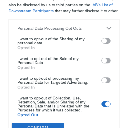
also be disclosed by us to third parties on the
IAB’s List of
Rékocs
•
2011. március 16.
13
Downstream Participants
that may further disclose it to other
third parties.
Úgy tűnik, teljesen a fekete lovagok bűvkörébe
Please note that this website/app uses one or more Google
kerülök: épp csak befejeztem a posztom a
Personal Data Processing Opt Outs
services and may gather and store information including but
beszélő autóról máris furcsa hibridek támadtak
not limited to your visit or usage behaviour. You may click to
I want to opt-out of the Sharing of my
meg. Space és a Castle két jóbarát? Nekem ez biztos
personal data.
grant or deny consent to Google and its third-party tags to
nem jutott volna eszembe. Egyrészt Castle témában
Opted In
use your data for below specified purposes in below Google
abszolút járatlan vagyok, egy…
consent section.
I want to opt-out of the Sale of my
Personal Data.
Lapok a múltból - 1992
Opted In
Scorpicore
•
2011. január 30.
45
I want to opt-out of processing my
Personal Data for Targeted Advertising.
Opted In
Az elfeledett készletek sorozat sikerén felbuzdulva
I want to opt-out of Collection, Use,
egy újabb történeti-jellegű posztfolyamba fogunk
Retention, Sale, and/or Sharing of my
bele. Magyar katalógusokon keresztül mutatunk be
Personal Data that Is Unrelated with the
Purposes for which it was collected.
teljes éveket. Bizonyára sokaknak ismerősek lesznek
Opted Out
a képek. Ez is a célunk: emlékezni, rendszerezni,
fanyalogni, vagy éppen…
Google consents
CONFIRM