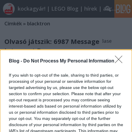
kockagyár! | LEGO Blog | hírek | akciók |
Címkék
»
blacktron
Olvasó játszik: 6987 Message
Intercept Base
tutuka
•
2012. január 14.
41
Blog -
Do Not Process My Personal Information
Mai 6894eske által írt végigjátszásunk egy
If you wish to opt-out of the sale, sharing to third parties, or
meglehetősen hosszú lére eresztett prológussal
processing of your personal or sensitive information for
kezdődik. Ennek első felével annyira nem értek egyet,
targeted advertising by us, please use the below opt-out
hogy szükségét éreztem - a kockagyár nevében is -
section to confirm your selection. Please note that after your
opt-out request is processed you may continue seeing
annak, hogy külön posztban rögzítsem komoly
interest-based ads based on personal information utilized by
fenntartásaimat az ott leírt következetlen és
us or personal information disclosed to third parties prior to
hatásvadász…
your opt-out. You may separately opt-out of the further
disclosure of your personal information by third parties on the
Űrlovagok
IAB’s list of downstream participants. This information may