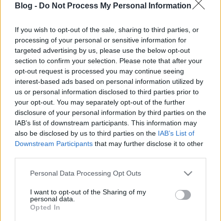
tutuka
•
2010. szeptember 20.
0
Blog -
Do Not Process My Personal Information
Végre bloghoz jutott a kedvenc legós fénykép-
If you wish to opt-out of the sale, sharing to third parties, or
tematikám, a minfig. A LEGOS! bloggere is úgy lehet
processing of your personal or sensitive information for
a rajongással, mint én, mert indított egy
targeted advertising by us, please use the below opt-out
mikroblogot külön a figeknek is.Remélem jó kézzel
section to confirm your selection. Please note that after your
nyúl majd hozzá, mert bizony ebben a témában van
opt-out request is processed you may continue seeing
– néhány zseniális kép mellett…
interest-based ads based on personal information utilized by
us or personal information disclosed to third parties prior to
your opt-out. You may separately opt-out of the further
Röviden: linkek, egyebek
disclosure of your personal information by third parties on the
tutuka
•
2010. július 19.
9
IAB’s list of downstream participants. This information may
also be disclosed by us to third parties on the
IAB’s List of
Downstream Participants
that may further disclose it to other
Igazából azért nem váltam a Gyalog galopp
third parties.
rajongójává, mert mindenki azzá vált, de titokban
persze mindig szerettem. Ez a dioráma a filmből
Please note that this website/app uses one or more Google
Personal Data Processing Opt Outs
pedig önmagában is megállja a helyét. Hát igen,
services and may gather and store information including but
minden kalózos jelenetnek így kellene kinéznie.
not limited to your visit or usage behaviour. You may click to
I want to opt-out of the Sharing of my
personal data.
Nagyon szeretnék már egy hajót. Miért…
grant or deny consent to Google and its third-party tags to
Opted In
use your data for below specified purposes in below Google