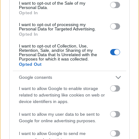
consent section.
I want to opt-out of the Sale of my
Ez penge!
Personal Data.
Opted In
Dornbi
•
2010. május 05.
5
I want to opt-out of processing my
Personal Data for Targeted Advertising.
Kedvelem azokat az alkotásokat, amelyek
Opted In
valamilyen új, eddig még nem látott módon nyúlnak
a kockákhoz. Robiwan Kenobi Flickr-felhasználó
I want to opt-out of Collection, Use,
Retention, Sale, and/or Sharing of my
készítette ezt a svájci bicskát Bionicle és Technic
Personal Data that Is Unrelated with the
alkatrészek ötletes felhasználásával:| Kép:
Purposes for which it was collected.
Opted Out
Robiwan_Kenobi |Nem csak funkciójában…
Google consents
Ben 10 megérkezett
I want to allow Google to enable storage
tutuka
•
2009. december 21.
11
related to advertising like cookies on web or
device identifiers in apps.
Ahogy azt jeleztem korábban, 2010-ben boltokba
I want to allow my user data to be sent to
kerül az a Ben 10 sorozat, mely állítólag nem a
Google for online advertising purposes.
Bionicle utódja.Kikerültek az első készletfotók,
barátkozzunk hát.(8519 - Big Chill)(8410 -
I want to allow Google to send me
Swampfire)És még:8409 - Spidermonkey8411 -