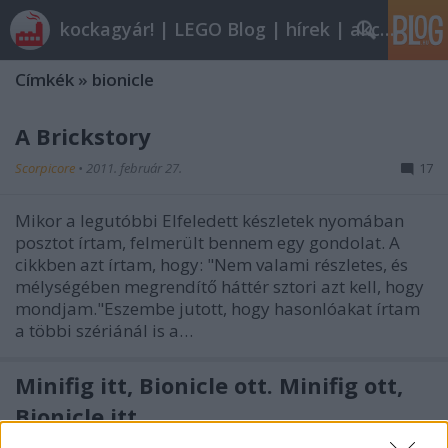
kockagyár! | LEGO Blog | hírek | akciók |
Címkék
»
bionicle
A Brickstory
Scorpicore
•
2011. február 27.
17
Mikor a legutóbbi Elfeledett készletek nyomában
posztot írtam, felmerült bennem egy gondolat. A
cikkben azt írtam, hogy: "Nem valami részletes, és
mélységében megrendítő háttér sztori azt kell, hogy
mondjam."Eszembe jutott, hogy hasonlóakat írtam
a többi szériánál is a…
Minifig itt, Bionicle ott. Minifig ott,
Bionicle itt.