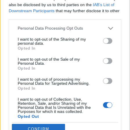
also be disclosed by us to third parties on the
IAB’s List of
tutuka
•
2012. március 13.
8
Downstream Participants
that may further disclose it to other
third parties.
Már másodszor jelentkezik blogunk Thaiföldről. Míg
legutóbb Zed turistaként futott bele még távol-
Please note that this website/app uses one or more Google
Personal Data Processing Opt Outs
keletibb klónokba, Zensual rezidensként számol be
services and may gather and store information including but
not limited to your visit or usage behaviour. You may click to
I want to opt-out of the Sharing of my
egy helyi kiállításról. Ha a Legó kapcsán Ázsia kerül
personal data.
grant or deny consent to Google and its third-party tags to
szóba, sok olvasónak biztos a klón jut először
Opted In
use your data for below specified purposes in below Google
eszébe, nem is alaptalanul. Pedig pl. itt…
consent section.
I want to opt-out of the Sale of my
Personal Data.
Röviden: linkek, egyebek
Opted In
Rékocs
•
2012. január 20.
9
I want to opt-out of processing my
Personal Data for Targeted Advertising.
Opted In
Nyáron indul a nyíregyházi LEGO-gyár új
egységének építése. Vajon eljutunk oda is egyszer?
I want to opt-out of Collection, Use,
Retention, Sale, and/or Sharing of my
Én nem ilyen autós iskolában tanultam vezetni és
Personal Data that Is Unrelated with the
Purposes for which it was collected.
nem ilyen autókon. Milyen kár! Klassz dolog jöhet ki
Opted Out
abból, ha valami személyes, rátok jellemző dolog
épül meg. Így épít egy…
Google consents
CONFIRM