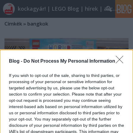
kockagyár! | LEGO Blog | hírek | akciók |
Címkék
»
bangkok
Blog -
Do Not Process My Personal Information
If you wish to opt-out of the sale, sharing to third parties, or
processing of your personal or sensitive information for
targeted advertising by us, please use the below opt-out
section to confirm your selection. Please note that after your
opt-out request is processed you may continue seeing
interest-based ads based on personal information utilized by
us or personal information disclosed to third parties prior to
your opt-out. You may separately opt-out of the further
disclosure of your personal information by third parties on the
Kiküldött tudósítónk jelenti: Thaiföld
IAB’s list of downstream participants. This information may