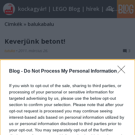
kockagyár! | LEGO Blog | hírek | akciók |
Címkék
»
balukabalu
Keverjünk betont!
tutuka
•
2011. március 26.
3
Ha betonról van szó, nem ismerünk tréfát! Már a
Blog -
Do Not Process My Personal Information
2007-es, szerintem is felettébb jól eltalált 7990
Cement Mixert is kétszer játszottuk végig (Ainex,
Bateman) és most a 6682-es előddel is így járunk
If you wish to opt-out of the sale, sharing to third parties, or
el.Jelen esetben előd kiefejezést kéretik annak szó
processing of your personal or sensitive information for
targeted advertising by us, please use the below opt-out
szoros értelmében venni! Nem…
section to confirm your selection. Please note that after your
opt-out request is processed you may continue seeing
Lil'7990
interest-based ads based on personal information utilized by
us or personal information disclosed to third parties prior to
tutuka
•
2011. március 26.
3
your opt-out. You may separately opt-out of the further