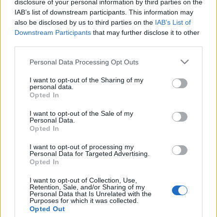
disclosure of your personal information by third parties on the
Még több kép erre!
IAB’s list of downstream participants. This information may
also be disclosed by us to third parties on the
IAB’s List of
Downstream Participants
that may further disclose it to other
Ha lemaradtál volna
third parties.
tutuka
•
2011. március 24.
22
Please note that this website/app uses one or more Google
Personal Data Processing Opt Outs
services and may gather and store information including but
Gyáróriások. Nem kell hozzá tévé, csak két
not limited to your visit or usage behaviour. You may click to
I want to opt-out of the Sharing of my
kattintás.Más. A LEGO.com-on folyamatban van egy
personal data.
grant or deny consent to Google and its third-party tags to
Opted In
TECHNIC verseny (Take the Challenge). Az egyik
use your data for below specified purposes in below Google
versenyző (balu_kabalu13) szerintem nem más, mint
consent section.
I want to opt-out of the Sale of my
rendszeres olvasónk, kommentelőnk és lelkes
Personal Data.
Opted In
kritkusunk, balukabalu. Megérdemel tőlünk is pár…
I want to opt-out of processing my
Personal Data for Targeted Advertising.
Olvasó játszik: 8192 Lime Racer
Opted In
tutuka
•
2011. március 05.
4
I want to opt-out of Collection, Use,
Retention, Sale, and/or Sharing of my
Personal Data that Is Unrelated with the
I. Alapadatok Neve: Lime Racer Sorozatszám: 8192
Purposes for which it was collected.
Témakör: Racers Altéma: Tiny Turbos Kiadás
Opted Out