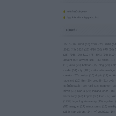
elérhetőségeink
Így készíts végigjátszást!
Címkék
10/10
(
16
)
2008
(
18
)
2009
(
73
)
2010
(
14
2012
(
43
)
2824
(
26
)
6/10
(
20
)
675
(
20
)
(
23
)
7958
(
26
)
8/10
(
78
)
8043
(
16
)
9/10
advent
(
55
)
advent 2011
(
26
)
anikó
(
21
)
(
18
)
autó
(
26
)
batman
(
15
)
blog
(
29
)
cal
castle
(
51
)
city
(
185
)
collectable minifigu
creator
(
37
)
design
(
15
)
duplo
(
17
)
építé
fabuland
(
20
)
film
(
20
)
greg36
(
21
)
gyár
gyárlátogatás
(
20
)
hajó
(
15
)
hammer
(
28
hírek
(
75
)
ikarus
(
24
)
indiana jones
(
18
)
karácsony
(
47
)
képek
(
36
)
klón
(
17
)
krit
(
1259
)
legoblog visszavág
(
15
)
legoland
(
57
)
magyar
(
27
)
mindstorms
(
16
)
minifig
(
253
)
napi advent
(
24
)
nyíregyháza
(
16
)