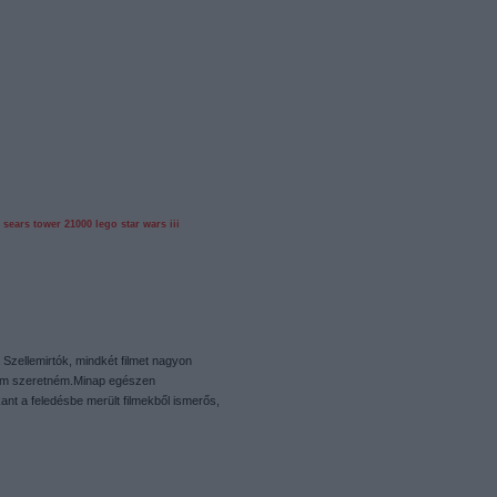
sears tower
21000
lego star wars iii
 Szellemirtók, mindkét filmet nagyon
nem szeretném.Minap egészen
ant a feledésbe merült filmekből ismerős,