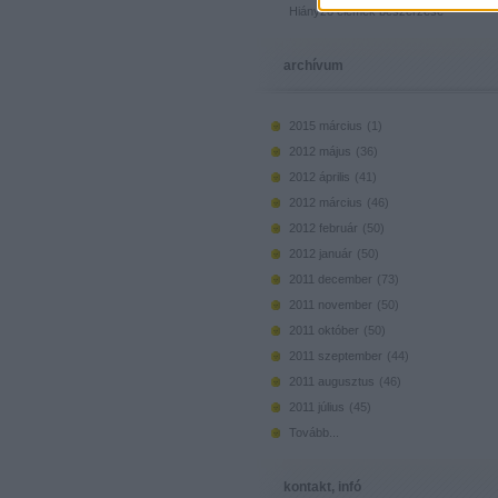
Hiányzó elemek beszerzése
archívum
2015 március
(
1
)
2012 május
(
36
)
2012 április
(
41
)
2012 március
(
46
)
2012 február
(
50
)
2012 január
(
50
)
2011 december
(
73
)
2011 november
(
50
)
2011 október
(
50
)
2011 szeptember
(
44
)
2011 augusztus
(
46
)
2011 július
(
45
)
Tovább
...
kontakt, infó