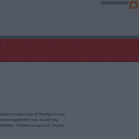
n képet se mulasszatok el! (Mondjuk én nem
űnronda hegyet/töltést sem, de attól még
 tökéletes. Tökéletesen egyszerű. Thomas