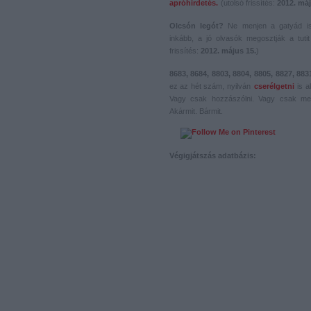
apróhirdetés.
(utolsó frissítés:
2012. máj
Olcsón legót?
Ne menjen a gatyád i
inkább, a jó olvasók megosztják a tutit 
frissítés:
2012. május 15.
)
8683, 8684, 8803, 8804, 8805, 8827, 883
ez az hét szám, nyilván
cserélgetni
is a
Vagy csak hozzászólni. Vagy csak me
Akármit. Bármit.
Végigjátszás adatbázis: