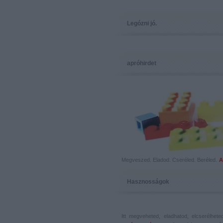
Legózni jó.
apróhirdet
Megveszed. Eladod. Cseréled. Beréled.
A
Hasznosságok
Itt megveheted, eladhatod, elcserélhet