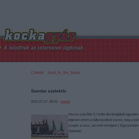
Címkék
»
back_to_the_future
Szerdai szelektív
2011.07.27. 09:01 -
tutuka
Vissza a jövőbe 3.! tmfbi diorámájából egyetle
teljesen értem a túlbonyolított kocsit, meg a b
szuper a cucc, azt kell mondjam.) Egyszerűen
Selander…