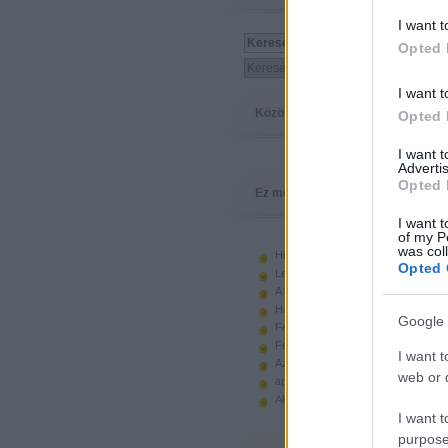
I want t
Opted 
I want t
Közösség
Opted 
I want 
Advertis
Opted 
Ez megy
I want t
of my P
was col
Hiányzó elemek beszerzése
Opted 
Legoland Németország 2010
A kastélyok képes története
Használt legót piacról
Google 
Feltörjük a legó ugart
Fehérítsd ki!
I want t
Az Indiana Jones készletek
web or d
apró. hirdetés.
Akciók, újdonságok a polcon, nagy
I want t
purpose