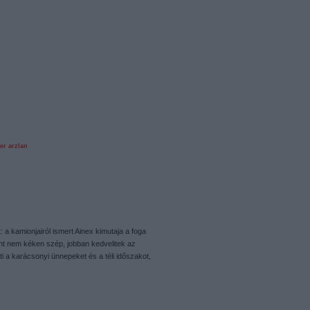
er
arzlan
t: a kamionjairól ismert Ainex kimutaja a foga
int nem kéken szép, jobban kedvelitek az
a karácsonyi ünnepeket és a téli időszakot,