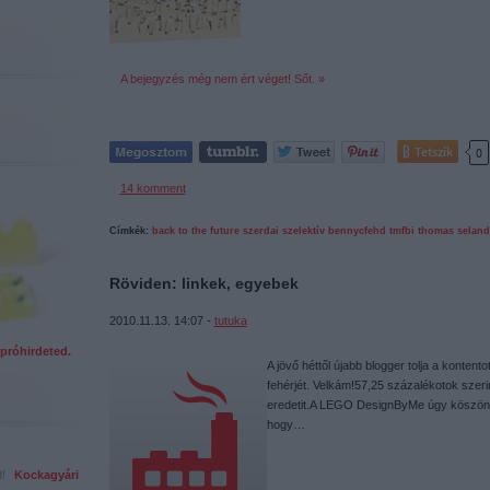
A bejegyzés még nem ért véget! Sőt. »
Tetszik
0
14
komment
Címkék:
back to the future
szerdai szelektív
bennycfehd
tmfbi
thomas seland
Röviden: linkek, egyebek
2010.11.13. 14:07 -
tutuka
próhirdeted.
A jövő héttől újabb blogger tolja a kontento
fehérjét. Velkám!57,25 százalékotok szer
eredetit.A LEGO DesignByMe úgy köszönti 
hogy…
ed!
Kockagyári