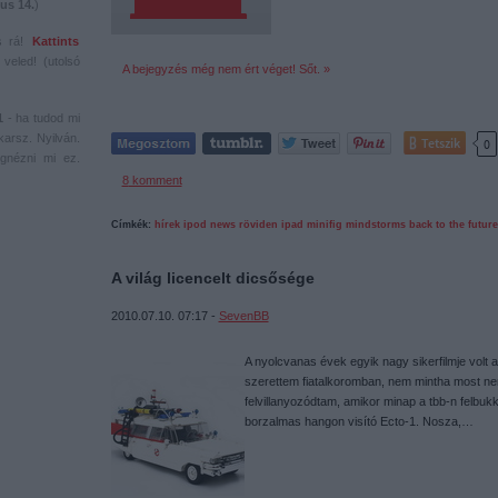
us 14.
)
s rá!
Kattints
veled! (utolsó
A bejegyzés még nem ért véget! Sőt. »
1
- ha tudod mi
karsz. Nyilván.
Tetszik
0
gnézni mi ez.
8
komment
Címkék:
hírek
ipod
news
röviden
ipad
minifig
mindstorms
back to the future
A világ licencelt dicsősége
2010.07.10. 07:17 -
SevenBB
A nyolcvanas évek egyik nagy sikerfilmje volt a
szerettem fiatalkoromban, nem mintha most 
felvillanyozódtam, amikor minap a tbb-n felbukk
borzalmas hangon visító Ecto-1. Nosza,…