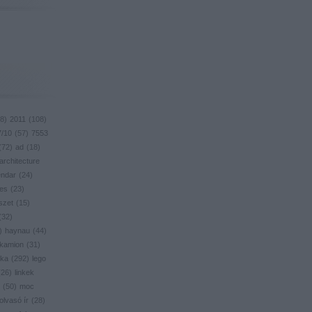
8
)
2011
(
108
)
7/10
(
57
)
7553
(
72
)
ad
(
18
)
architecture
endar
(
24
)
res
(
23
)
szet
(
15
)
(
32
)
)
haynau
(
44
)
kamion
(
31
)
ika
(
292
)
lego
(
26
)
linkek
(
50
)
moc
olvasó ír
(
28
)