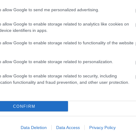
to allow Google to send me personalized advertising.
evette a piaci
o allow Google to enable storage related to analytics like cookies on
ncs LEGO, van
evice identifiers in apps.
ehet most ilyen
o allow Google to enable storage related to functionality of the website
Olvasó játszik:
1.17. 05:23
)
o allow Google to enable storage related to personalization.
m inkább
Végigjátszás:
o allow Google to enable storage related to security, including
cation functionality and fraud prevention, and other user protection.
ct? El lehet
ába 833
blog, és
Fuss el véle!
CONFIRM
meg használtan
zik: 7636
Data Deletion
Data Access
Privacy Policy
szépen a
6. 17:50
)