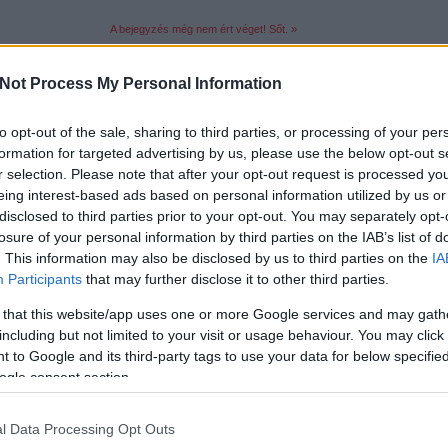
A bejegyzés még nem ért véget! Sőt. »
Not Process My Personal Information
Tetszik
0
14
komment
to opt-out of the sale, sharing to third parties, or processing of your per
formation for targeted advertising by us, please use the below opt-out s
Címkék:
licenc
film
alien
transformers
die hard
ghostbusters
moc
back to th
r selection. Please note that after your opt-out request is processed y
eing interest-based ads based on personal information utilized by us or
disclosed to third parties prior to your opt-out. You may separately opt-
losure of your personal information by third parties on the IAB’s list of
. This information may also be disclosed by us to third parties on the
IA
Participants
that may further disclose it to other third parties.
 that this website/app uses one or more Google services and may gath
including but not limited to your visit or usage behaviour. You may click 
 to Google and its third-party tags to use your data for below specifi
csak nem tudod
ogle consent section.
 kattints
!
l Data Processing Opt Outs