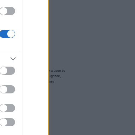
ül, nem tudom nem megtenni, hogy a Lego és
e:Természetesen a fent írtak nem igazak,
o posztját már csak azért is érdemes