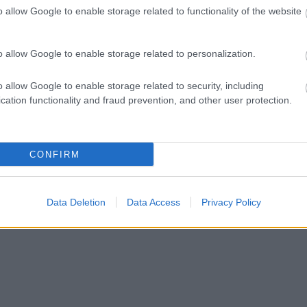
Tetszik
0
o allow Google to enable storage related to functionality of the website
ct? El lehet
1
komment
ába 833
blog, és
o allow Google to enable storage related to personalization.
Címkék:
mac
apple
design
macintosh
lego
lego apple
Fuss el véle!
meg használtan
o allow Google to enable storage related to security, including
zik: 7636
cation functionality and fraud prevention, and other user protection.
szépen a
6. 17:50
)
CONFIRM
Data Deletion
Data Access
Privacy Policy