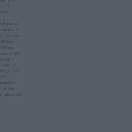
endar
(
24
)
res
(
23
)
szet
(
15
)
(
32
)
)
haynau
(
44
)
kamion
(
31
)
ika
(
292
)
lego
(
26
)
linkek
(
50
)
moc
olvasó ír
(
28
)
ates of the
ndőrség
(
15
)
pace
(
28
)
star
zás
(
22
)
5
)
történet
árlás
(
26
)
6
)
vintage
(
16
)