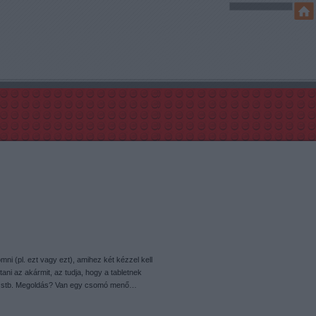
mni (pl. ezt vagy ezt), amihez két kézzel kell
tani az akármit, az tudja, hogy a tabletnek
le, stb. Megoldás? Van egy csomó menő…