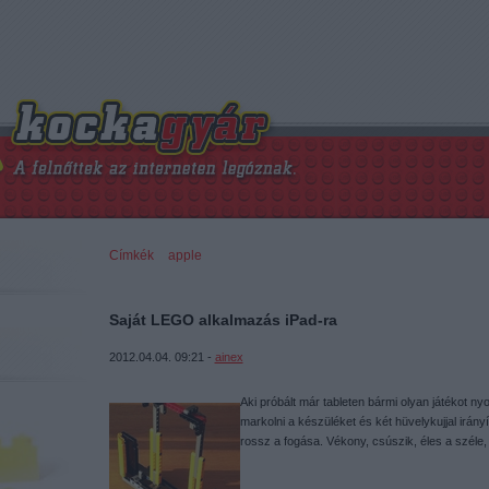
Címkék
»
apple
Saját LEGO alkalmazás iPad-ra
2012.04.04. 09:21 -
ainex
Aki próbált már tableten bármi olyan játékot nyo
markolni a készüléket és két hüvelykujjal irányí
rossz a fogása. Vékony, csúszik, éles a szé