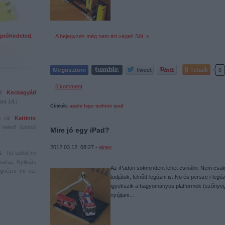
próhirdeted.
A bejegyzés még nem ért véget! Sőt. »
Tetszik
0
6
komment
ed!
Kockagyári
us 14.
)
Címkék:
apple
lego
technic
ipad
s rá!
Kattints
veled! (utolsó
Mire jó egy iPad?
2012.03.12. 08:27 -
ainex
1
- ha tudod mi
karsz. Nyilván.
Az iPadon sokmindent lehet csinálni. Nem csak 
gnézni mi ez.
tudjátok, felnőtt-legózni is: No és persze i-l
igyekszik a hagyományos platformok (szőnyeg, p
nyújtani…