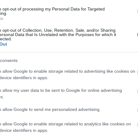
to opt-out of processing my Personal Data for Targeted
Tetszik
0
ing.
In
24
komment
o opt-out of Collection, Use, Retention, Sale, and/or Sharing
ersonal Data that Is Unrelated with the Purposes for which it
Címkék:
apple
humor
lego
április 1
thinkgeek
playmobil
713 avenue
lected.
Out
szerű árak
Szeretnék egy Macintosh-szettet!
2008.12.03. 13:06 -
tutuka
consents
o allow Google to enable storage related to advertising like cookies on
Mivel ez a blog is két csodaszép Mac-en kész
evice identifiers in apps.
a Macintosh közös új projectjét ne mutassam b
evette a piaci
nincs szó ilyen együttműködésről, de a gizmod
ncs LEGO, van
megnézni, mert…
o allow my user data to be sent to Google for online advertising
s.
ehet most ilyen
Olvasó játszik:
to allow Google to send me personalized advertising.
1.17. 05:23
)
A bejegyzés még nem ért véget! Sőt. »
o allow Google to enable storage related to analytics like cookies on
m inkább
evice identifiers in apps.
Végigjátszás: