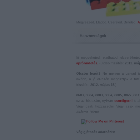
Megveszed. Eladod. Cseréled. Beréled.
A
Hasznosságok
Itt megveheted, eladhatod, elcserélhet
apróhirdetés.
(utolsó frissítés:
2012. máj
Olcsón legót?
Ne menjen a gatyád i
inkább, a jó olvasók megosztják a tutit 
frissítés:
2012. május 15.
)
8683, 8684, 8803, 8804, 8805, 8827, 883
ez az hét szám, nyilván
cserélgetni
is a
Vagy csak hozzászólni. Vagy csak me
Akármit. Bármit.
Végigjátszás adatbázis: