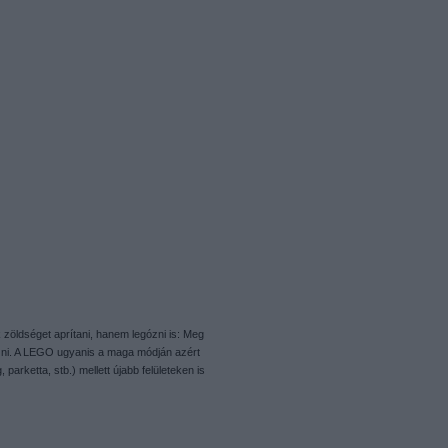
zöldséget aprítani, hanem legózni is: Meg
egózni. A LEGO ugyanis a maga módján azért
arketta, stb.) mellett újabb felületeken is