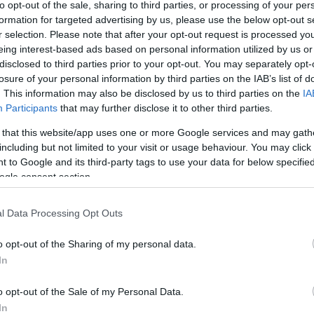
A bejegyzés még nem ért véget! Sőt. »
to opt-out of the sale, sharing to third parties, or processing of your per
formation for targeted advertising by us, please use the below opt-out s
r selection. Please note that after your opt-out request is processed y
eing interest-based ads based on personal information utilized by us or
Tetszik
0
disclosed to third parties prior to your opt-out. You may separately opt-
13
komment
losure of your personal information by third parties on the IAB’s list of
csak nem tudod
. This information may also be disclosed by us to third parties on the
IA
 kattints
!
Címkék:
apple
office
rip
lego
post
arizona
vulkán
base
steve
jobs
moc
wv
lu
Participants
that may further disclose it to other third parties.
 that this website/app uses one or more Google services and may gath
Még két harapás az almából
including but not limited to your visit or usage behaviour. You may click 
2011.04.05. 11:00 -
tutuka
 to Google and its third-party tags to use your data for below specifi
ogle consent section.
A múlt heti almaházas posztunk vicces életet é
blog + apple viszonylatban fel kell tűnnie az int
l Data Processing Opt Outs
linuxos őrültekig. Jobban kommentmágnes pos
elképzelni,…
o opt-out of the Sharing of my personal data.
In
o opt-out of the Sale of my Personal Data.
A bejegyzés még nem ért véget! Sőt. »
In