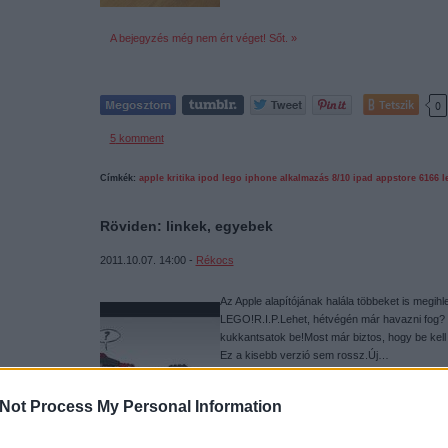
A bejegyzés még nem ért véget! Sőt. »
Tetszik
0
5
komment
Címkék:
apple
kritika
ipod
lego
iphone
alkalmazás
8/10
ipad
appstore
6166
l
Röviden: linkek, egyebek
2011.10.07. 14:00 -
Rékocs
Az Apple alapítójának halála többeket is megih
LEGO!R.I.P.Lehet, hétvégén már havazni fog? Ig
kukkantsatok be!Most már biztos, hogy be kell
Ez a kisebb verzió sem rossz.Új…
Not Process My Personal Information