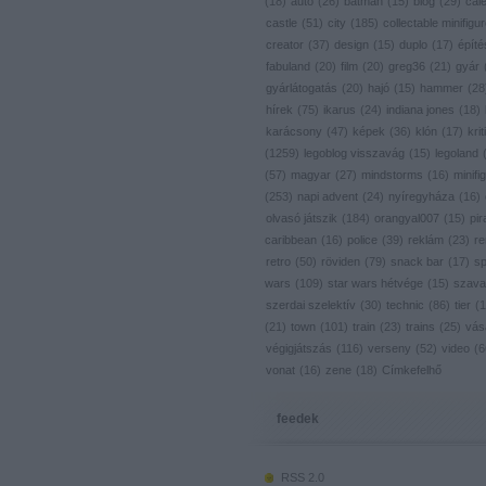
(
18
)
autó
(
26
)
batman
(
15
)
blog
(
29
)
cal
castle
(
51
)
city
(
185
)
collectable minifigu
creator
(
37
)
design
(
15
)
duplo
(
17
)
építé
fabuland
(
20
)
film
(
20
)
greg36
(
21
)
gyár
gyárlátogatás
(
20
)
hajó
(
15
)
hammer
(
28
hírek
(
75
)
ikarus
(
24
)
indiana jones
(
18
)
karácsony
(
47
)
képek
(
36
)
klón
(
17
)
krit
(
1259
)
legoblog visszavág
(
15
)
legoland
(
57
)
magyar
(
27
)
mindstorms
(
16
)
minifig
(
253
)
napi advent
(
24
)
nyíregyháza
(
16
)
olvasó játszik
(
184
)
orangyal007
(
15
)
pir
caribbean
(
16
)
police
(
39
)
reklám
(
23
)
re
retro
(
50
)
röviden
(
79
)
snack bar
(
17
)
s
wars
(
109
)
star wars hétvége
(
15
)
szava
szerdai szelektív
(
30
)
technic
(
86
)
tier
(
1
(
21
)
town
(
101
)
train
(
23
)
trains
(
25
)
vás
végigjátszás
(
116
)
verseny
(
52
)
video
(
6
vonat
(
16
)
zene
(
18
)
Címkefelhő
feedek
RSS 2.0