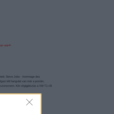
ego app4+
letett: Steve Jobs - hommage des
azi téli hangulat van már a postán,
 szereznem. Két végigjátszás a VW T1-ről.