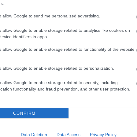
s.
Tetszik
0
to allow Google to send me personalized advertising.
8
komment
evette a piaci
ncs LEGO, van
o allow Google to enable storage related to analytics like cookies on
Címkék:
kritika
lego
andrás
2010
creator
olvasó játszik
6745
propeller power
evice identifiers in apps.
ehet most ilyen
Olvasó játszik:
Olvasó játszik: 7936 Level Crossing
o allow Google to enable storage related to functionality of the website
2010.12.05. 14:03 -
tutuka
1.17. 05:23
)
Ha úgy tekintünk a délelőtti készletre, mint a 
o allow Google to enable storage related to personalization.
m inkább
lássuk mit tud egy Suzuki 2010-ben. András érté
Végigjátszás:
AlapadatokNeve: Level CrossingSorozatszám: 
o allow Google to enable storage related to security, including
…
ct? El lehet
cation functionality and fraud prevention, and other user protection.
ába 833
blog, és
Fuss el véle!
meg használtan
CONFIRM
A bejegyzés még nem ért véget! Sőt. »
zik: 7636
szépen a
Tetszik
0
Data Deletion
Data Access
Privacy Policy
6. 17:50
)