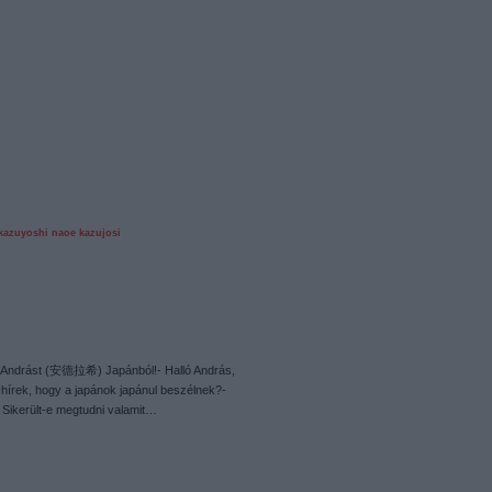
kazuyoshi
naoe kazujosi
k Andrást (安德拉希) Japánból!- Halló András,
a hírek, hogy a japánok japánul beszélnek?-
!- Sikerült-e megtudni valamit…