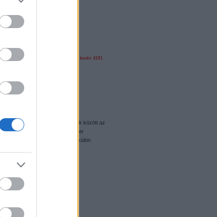
n
olvasó játszik
greg36
jack sparrow
keahi
4191
em az éppen kapható legó készletek között az
ndrás által értékelt Propeller Power
n újrajátszható doboz. Jövő héten külön