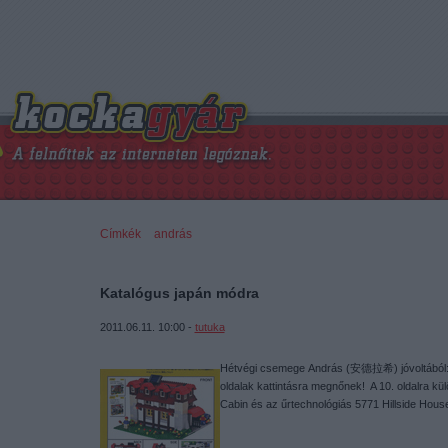
Címkék
»
andrás
Katalógus japán módra
2011.06.11. 10:00 -
tutuka
Hétvégi csemege András (安德拉希) jóvoltából: 
oldalak kattintásra megnőnek! A 10. oldalra kül
Cabin és az űrtechnológiás 5771 Hillside Hous