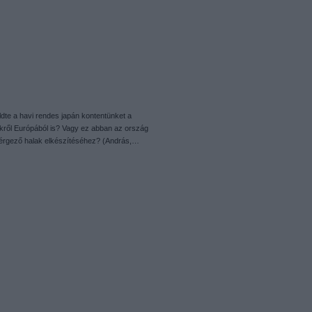
te a havi rendes japán kontentünket a
kről Európából is? Vagy ez abban az ország
i mérgező halak elkészítéséhez? (András,…