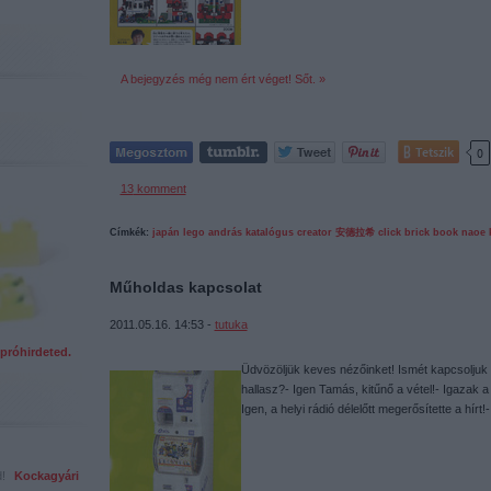
A bejegyzés még nem ért véget! Sőt. »
Tetszik
0
13
komment
Címkék:
japán
lego
andrás
katalógus
creator
安德拉希
click brick book
naoe 
Műholdas kapcsolat
2011.05.16. 14:53 -
tutuka
próhirdeted.
Üdvözöljük keves nézőinket! Ismét kapcsolju
hallasz?- Igen Tamás, kitűnő a vétel!- Igazak 
Igen, a helyi rádió délelőtt megerősítette a hírt
ed!
Kockagyári