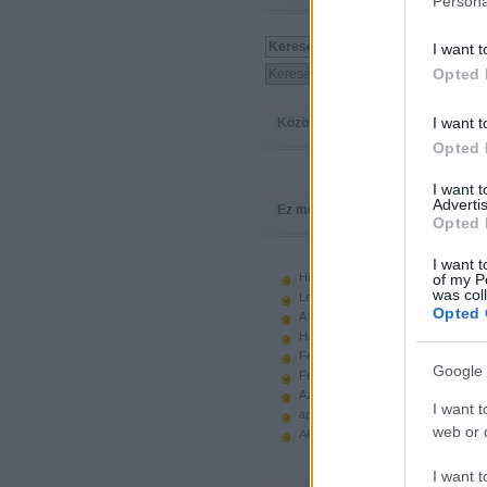
Persona
I want t
Opted 
I want t
Közösség
Opted 
I want 
Advertis
Ez megy
Opted 
I want t
Hiányzó elemek beszerzése
of my P
was col
Legoland Németország 2010
Opted 
A kastélyok képes története
Használt legót piacról
Feltörjük a legó ugart
Google 
Fehérítsd ki!
Az Indiana Jones készletek
I want t
apró. hirdetés.
web or d
Akciók, újdonságok a polcon, nagy
I want t