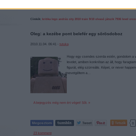
14
komment
Címkék:
kritika
lego
andrás
city
2010
train
9/10
olvasó játszik
7936
level cros
Oleg: a kezébe pont belefér egy sörösdoboz
2010.11.04. 06:41 -
tutuka
Hogy egy csendes szerda estén, gondolom a vac
levelet, amiben konkrétan az áll, hogy farag
figurát, elég szürreális. Képet, or never happe
nevetgéltem a…
A bejegyzés még nem ért véget! Sőt. »
Tetszik
0
23
komment