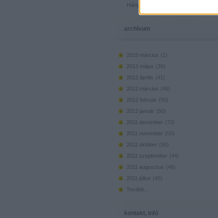
Hiányzó elemek beszerzése
archívum
2015 március
(
1
)
2012 május
(
36
)
2012 április
(
41
)
2012 március
(
46
)
2012 február
(
50
)
2012 január
(
50
)
2011 december
(
73
)
2011 november
(
50
)
2011 október
(
50
)
2011 szeptember
(
44
)
2011 augusztus
(
46
)
2011 július
(
45
)
Tovább
...
kontakt, infó