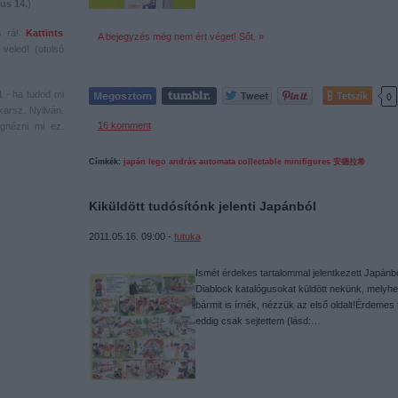
us 14.
)
s rá!
Kattints
A bejegyzés még nem ért véget! Sőt. »
veled! (utolsó
1
- ha tudod mi
Tetszik
0
karsz. Nyilván.
16
komment
gnézni mi ez.
Címkék:
japán
lego
andrás
automata
collectable minifigures
安德拉希
Kiküldött tudósítónk jelenti Japánból
2011.05.16. 09:00 -
tutuka
Ismét érdekes tartalommal jelentkezett Japá
Diablock katalógusokat küldött nekünk, melyhez 
bármit is írnék, nézzük az első oldalt!Érdemes
eddig csak sejtettem (lásd:…