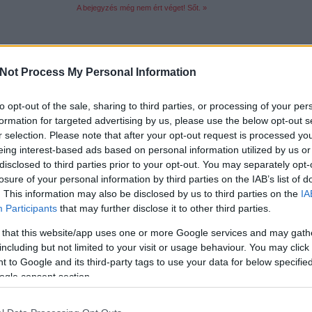
A bejegyzés még nem ért véget! Sőt. »
Tetszik
0
Not Process My Personal Information
28
komment
to opt-out of the sale, sharing to third parties, or processing of your per
Címkék:
japán
klón
andrás
clone
安德拉希
diablock
kawada
formation for targeted advertising by us, please use the below opt-out s
r selection. Please note that after your opt-out request is processed y
Olvasó játszik: 4191 Captain's Cabin
eing interest-based ads based on personal information utilized by us or
disclosed to third parties prior to your opt-out. You may separately opt-
2011.05.12. 10:30 -
tutuka
losure of your personal information by third parties on the IAB’s list of
. This information may also be disclosed by us to third parties on the
IA
Egészen különleges dolog történt velünk. Múlt
Karib-tenger kalózai végigjátszását. Iziben öss
Participants
that may further disclose it to other third parties.
a hétre a kritikát. Aztán ahogy teltek a napok
Greg36)…
 that this website/app uses one or more Google services and may gath
including but not limited to your visit or usage behaviour. You may click 
csak nem tudod
 to Google and its third-party tags to use your data for below specifi
 kattints
!
ogle consent section.
A bejegyzés még nem ért véget! Sőt. »