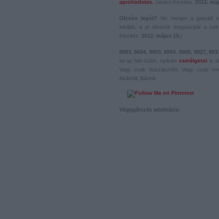
apróhirdetés.
(utolsó frissítés:
2012. máj
Olcsón legót?
Ne menjen a gatyád i
inkább, a jó olvasók megosztják a tutit 
frissítés:
2012. május 15.
)
8683, 8684, 8803, 8804, 8805, 8827, 883
ez az hét szám, nyilván
cserélgetni
is a
Vagy csak hozzászólni. Vagy csak me
Akármit. Bármit.
Végigjátszás adatbázis: