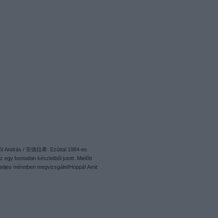
nból András / 安德拉希. Ezúttal 1984-es
egy bontatlan készletből jutott. Mielőtt
 teljes méretben megvizsgálni!Hoppá! Amit