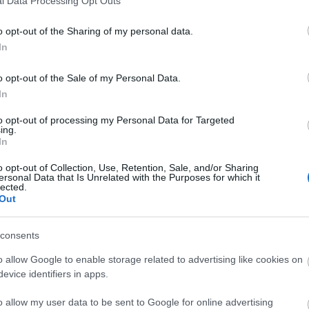
l Data Processing Opt Outs
o opt-out of the Sharing of my personal data.
Tetszik
0
In
20
komment
o opt-out of the Sale of my Personal Data.
Címkék:
kritika
lego
andrás
karib tenger kalózai
2011
pirates of the caribbea
medoro
captains cabin
a kapitány fülkéje
In
to opt-out of processing my Personal Data for Targeted
Olvasó játszik: 6745 Propeller Power
ing.
In
2010.12.10. 16:00 -
tutuka
o opt-out of Collection, Use, Retention, Sale, and/or Sharing
Hogy felettébb furcsa dolgot mondjak: szerint
ersonal Data that Is Unrelated with the Purposes for which it
lected.
egyik leglegóbb, ha nem éppen a leglegóbb az A
Out
alapmodellje. Kicsi, de rendkívül sokféleképpe
posztban…
consents
o allow Google to enable storage related to advertising like cookies on
evice identifiers in apps.
szerű árak
A bejegyzés még nem ért véget! Sőt. »
o allow my user data to be sent to Google for online advertising