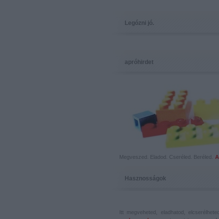
Legózni jó.
apróhirdet
Megveszed. Eladod. Cseréled. Beréled.
A
Hasznosságok
Itt megveheted, eladhatod, elcserélhet