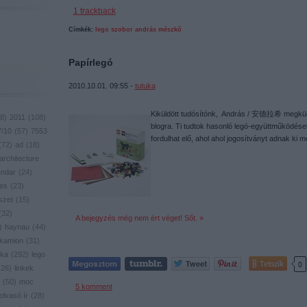
·
1
trackback
Címkék:
lego
szobor
andrás
mészkő
Papírlegó
2010.10.01. 09:55 -
tutuka
Kiküldött tudósítónk, András / 安德拉希 megküld
8
)
2011
(
108
)
blogra. Ti tudtok hasonló legó-együttműködése
7/10
(
57
)
7553
fordulhat elő, ahol ahol jogosítványt adnak k
(
72
)
ad
(
18
)
architecture
endar
(
24
)
res
(
23
)
szet
(
15
)
(
32
)
A bejegyzés még nem ért véget! Sőt. »
)
haynau
(
44
)
kamion
(
31
)
ika
(
292
)
lego
Tetszik
0
(
26
)
linkek
(
50
)
moc
5
komment
olvasó ír
(
28
)