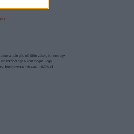
sing
sora után gép elé üljön valaki, és írjon egy
tam mészkőből egy 60 cm magas Lego-
ned, írtam gyorsan vissza, majd kicsit