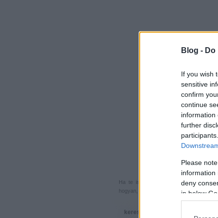
Blog -
Do 
If you wish 
sensitive in
confirm you
continue se
information 
further disc
participants
Downstream 
Please note
information 
Ha te is küldenél egy végigjátszást, 
deny consent
hogyan, hova, mikor, kivel és miért,
akkor
in below Go
keresés