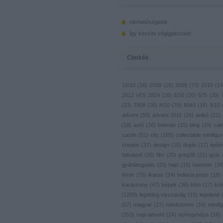
elérhetőségeink
Így készíts végigjátszást!
Címkék
10/10
(
16
)
2008
(
18
)
2009
(
73
)
2010
(
14
2012
(
43
)
2824
(
26
)
6/10
(
20
)
675
(
20
)
(
23
)
7958
(
26
)
8/10
(
78
)
8043
(
16
)
9/10
advent
(
55
)
advent 2011
(
26
)
anikó
(
21
)
(
18
)
autó
(
26
)
batman
(
15
)
blog
(
29
)
cal
castle
(
51
)
city
(
185
)
collectable minifigu
creator
(
37
)
design
(
15
)
duplo
(
17
)
építé
fabuland
(
20
)
film
(
20
)
greg36
(
21
)
gyár
gyárlátogatás
(
20
)
hajó
(
15
)
hammer
(
28
hírek
(
75
)
ikarus
(
24
)
indiana jones
(
18
)
karácsony
(
47
)
képek
(
36
)
klón
(
17
)
krit
(
1259
)
legoblog visszavág
(
15
)
legoland
(
57
)
magyar
(
27
)
mindstorms
(
16
)
minifig
(
253
)
napi advent
(
24
)
nyíregyháza
(
16
)