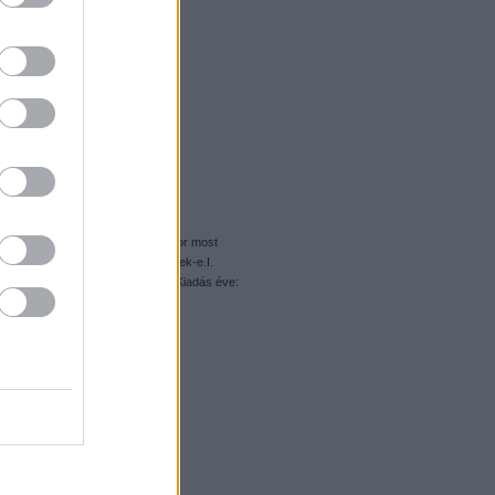
vasúti átjárók Rolls-Royce-ára, akkor most
kel, Ti meg eldöntitek, szeretnétek-e.I.
7936Témakör: CityAltéma: TrainKiadás éve: