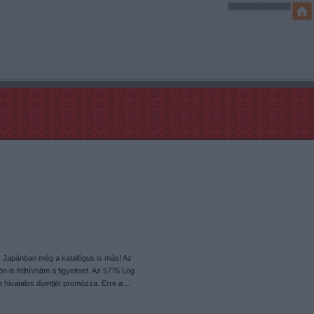
Japánban még a katalógus is más! Az
ön is felhívnám a figyelmet. Az 5776 Log
e hivatalos duettjét promózza. Erre a…