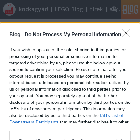
kockagyár! | LEGO Blog | hírek | akciók |
Címkék
»
9688
Blog -
Do Not Process My Personal Information
LEGO energetika 1: Benzinkutak és
If you wish to opt-out of the sale, sharing to third parties, or
töltőállomások
processing of your personal or sensitive information for
ainex
•
2011. február 20.
55
targeted advertising by us, please use the below opt-out
section to confirm your selection. Please note that after your
opt-out request is processed you may continue seeing
Volt már itt történelmi visszatekintés mindenféle
interest-based ads based on personal information utilized by
témában: nosztalgiázólag rendőrségről,
us or personal information disclosed to third parties prior to
vendégeskedőleg kamionokról, vitatkozólag
your opt-out. You may separately opt-out of the further
autókról, tanulmányozólag állatokról. Úgy
disclosure of your personal information by third parties on the
gondoltam hát, hogy akkor én meg kiszúrom
IAB’s list of downstream participants. This information may
magamnak az energetika témáját, és…
also be disclosed by us to third parties on the
IAB’s List of
Downstream Participants
that may further disclose it to other
Szelet fog, napot gyűjt, víztől forog
third parties.
Please note that this website/app uses one or more Google